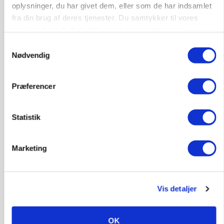
oplysninger, du har givet dem, eller som de har indsamlet
fra din brug af deres tjenester. Du samtykker til vores
KVÆG
cookies, hvis du fortsætter med at anvende vores
Snart kan man søge tilskud til naturprojekter
hjemmeside.
Samtykkevalg
Nødvendig
Annonce
PLANTER
Præferencer
Før såmaskinen kører: Her er efterårets største
skadedyrsrisici
Statistik
Annonce
Loading...
Marketing
Vis detaljer
OK