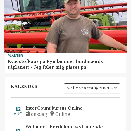
PLANTER
Kvælstofkaos på Fyn lammer landmænds
såplaner: - Jeg føler mig pisset på
KALENDER
Se flere arrangementer
InterCount kursus Online
12
AUG
onsdag
Online
Webinar – Fordelene ved løbende
12