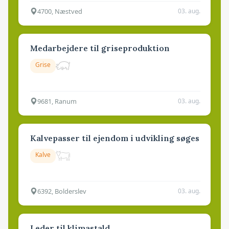
4700, Næstved
03. aug.
Medarbejdere til griseproduktion
Grise
9681, Ranum
03. aug.
Kalvepasser til ejendom i udvikling søges
Kalve
6392, Bolderslev
03. aug.
Leder til klimastald