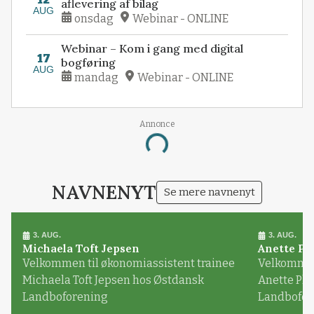
aflevering af bilag
AUG
onsdag
Webinar - ONLINE
Webinar – Kom i gang med digital
17
bogføring
AUG
mandag
Webinar - ONLINE
Annonce
Loading...
NAVNENYT
Se mere navnenyt
3. AUG.
3. AUG.
Michaela Toft Jepsen
Anette Pl
Velkommen til økonomiassistent trainee
Velkommen 
Michaela Toft Jepsen hos Østdansk
Anette Pl
Landboforening
Landbofor