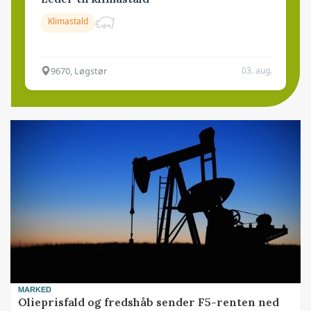
Klimastald
9670, Løgstør
03. aug.
MARKED
Olieprisfald og fredshåb sender F5-renten ned