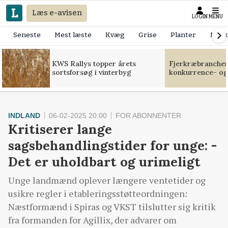
Læs e-avisen
LOGIN
MENU
Seneste
Mest læste
Kvæg
Grise
Planter
Mask
KWS Rallys topper årets
Fjerkræbranchen:
sortsforsøg i vinterbyg
konkurrence- og
INDLAND
06-02-2025 20:00
FOR ABONNENTER
Kritiserer lange
sagsbehandlingstider for unge: -
Det er uholdbart og urimeligt
Unge landmænd oplever længere ventetider og
usikre regler i etableringsstøtteordningen:
Næstformænd i Spiras og VKST tilslutter sig kritik
fra formanden for Agillix, der advarer om