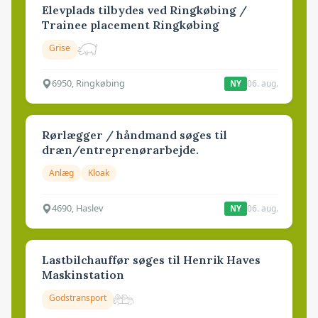
Elevplads tilbydes ved Ringkøbing /
Trainee placement Ringkøbing
Grise
6950, Ringkøbing
06. aug.
NY
Rørlægger / håndmand søges til
dræn/entreprenørarbejde.
Anlæg
Kloak
4690, Haslev
06. aug.
NY
Lastbilchauffør søges til Henrik Haves
Maskinstation
Godstransport