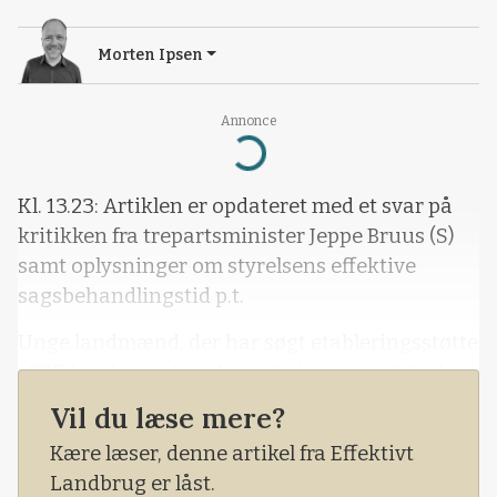
Morten Ipsen
Annonce
Loading...
Kl. 13.23: Artiklen er opdateret med et svar på
kritikken fra trepartsminister Jeppe Bruus (S)
samt oplysninger om styrelsens effektive
sagsbehandlingstid p.t.
Unge landmænd, der har søgt etableringsstøtte
i 2024, oplever store forsinkelser og usikkerhed
i forbindelse med deres ansøgninger.
Vil du læse mere?
Kære læser, denne artikel fra Effektivt
Landbrug er låst.