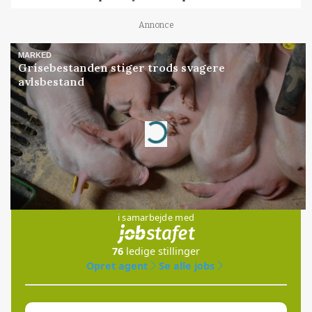
Annonce
MARKED
Grisebestanden stiger trods svagere
avlsbestand
Annonce
Loading...
Jobs
i samarbejde med
76
ledige stillinger
Opret agent
Se alle jobs