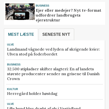
BUSINESS
Ejer eller medejer? Nyt tv-format
udfordrer landbrugets
ejerstruktur
MEST LÆSTE
SENESTE NYT
ULVE
Landmand vågnede ved lyden af skrigende kvier:
Ulven stod på foderbordet
BUSINESS
32.500 stipladser skifter slagteri: En af landets
største producenter sender nu grisene til Danish
Crown
KULTUR
Herregård holder høstdag
ULVE
Lille hund blev dræbt af ulv i Vestjylland