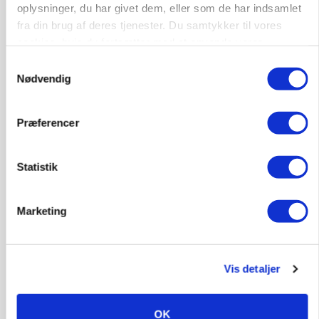
oplysninger, du har givet dem, eller som de har indsamlet
POLITIK
fra din brug af deres tjenester. Du samtykker til vores
Folketinget behandler ny gødskningslov: Sådan
kan den ændre din bedrift fra 2027
cookies, hvis du fortsætter med at anvende vores
hjemmeside.
Samtykkevalg
Annonce
Nødvendig
Loading...
Præferencer
Statistik
Marketing
Vis detaljer
KVÆG
Snart kan man søge tilskud til naturprojekter
OK