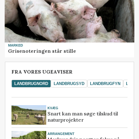
MARKED
Grisenoteringen står stille
FRA VORES UGEAVISER
LANDBRUGNORD
LANDBRUGSYD
LANDBRUGFYN
LAND
KVÆG
Snart kan man søge tilskud til
naturprojekter
ARRANGEMENT