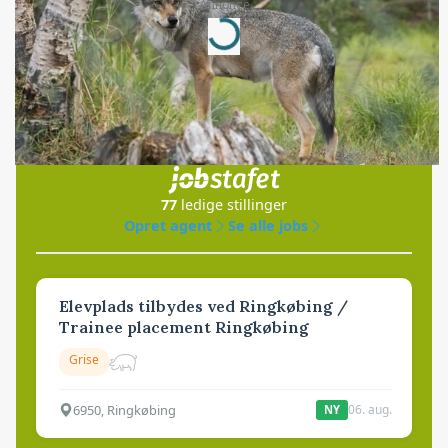
Annonce
Loading...
Jobs
i samarbejde med
77
ledige stillinger
Opret agent
Se alle jobs
Elevplads tilbydes ved Ringkøbing /
Trainee placement Ringkøbing
Grise
6950, Ringkøbing
06. aug.
NY