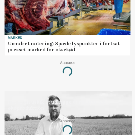
MARKED
Uændret notering: Spæde lyspunkter i fortsat
presset marked for oksekød
Annonce
Loading...
LEDER
Det er en uskik at udlægge et røgslør om
økoproduktion
Annonce