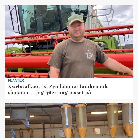
PLANTER
Kvælstofkaos på Fyn lammer landmænds
såplaner: - Jeg føler mig pisset på