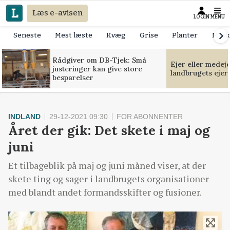
Læs e-avisen
LOGIN
MENU
Seneste
Mest læste
Kvæg
Grise
Planter
Mask
Rådgiver om DB-Tjek: Små
Ejer eller medej
justeringer kan give store
landbrugets ejer
besparelser
INDLAND
29-12-2021 09:30
FOR ABONNENTER
Året der gik: Det skete i maj og
juni
Et tilbageblik på maj og juni måned viser, at der
skete ting og sager i landbrugets organisationer
med blandt andet formandsskifter og fusioner.