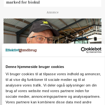
marked for biokul
Annonce
Denne hjemmeside bruger cookies
Vi bruger cookies til at tilpasse vores indhold og annoncer,
POLITIK
til at vise dig funktioner til sociale medier og til at
»Nu stopper I«: Landbrugsdebattør og
protestgruppe vil demonstrere mod ny
analysere vores trafik. Vi deler også oplysninger om din
gødskningslov
brug af vores website med vores partnere inden for
sociale medier, annonceringspartnere og analysepartnere.
Annonce
Vores partnere kan kombinere disse data med andre