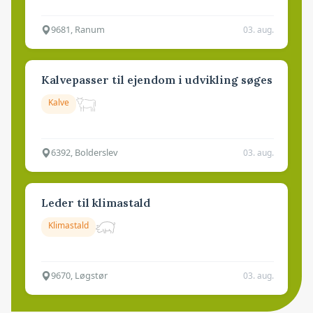
9681, Ranum
03. aug.
Kalvepasser til ejendom i udvikling søges
Kalve
6392, Bolderslev
03. aug.
Leder til klimastald
Klimastald
9670, Løgstør
03. aug.