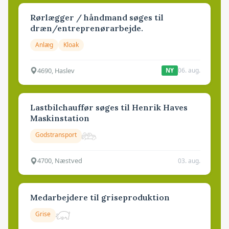
Rørlægger / håndmand søges til
dræn/entreprenørarbejde.
Anlæg
Kloak
4690, Haslev
06. aug.
NY
Lastbilchauffør søges til Henrik Haves
Maskinstation
Godstransport
4700, Næstved
03. aug.
Medarbejdere til griseproduktion
Grise