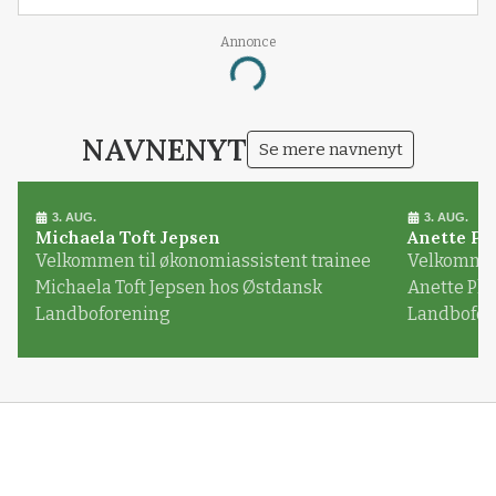
Annonce
Loading...
NAVNENYT
Se mere navnenyt
3. AUG.
3. AUG.
Michaela Toft Jepsen
Anette Pl
Velkommen til økonomiassistent trainee
Velkommen 
Michaela Toft Jepsen hos Østdansk
Anette Pl
Landboforening
Landbofor