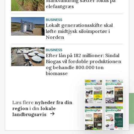
Markvandring sætter fokus på
elefantgræs
BUSINESS
Lokalt generationsskifte skal
løfte midtjysk siloimportør i
Norden
BUSINESS
Efter lån på 182 millioner: Sindal
Biogas vil fordoble produktionen
og behandle 800.000 ton
biomasse
Læs flere
nyheder fra din
region
i din
lokale
landbrugsavis