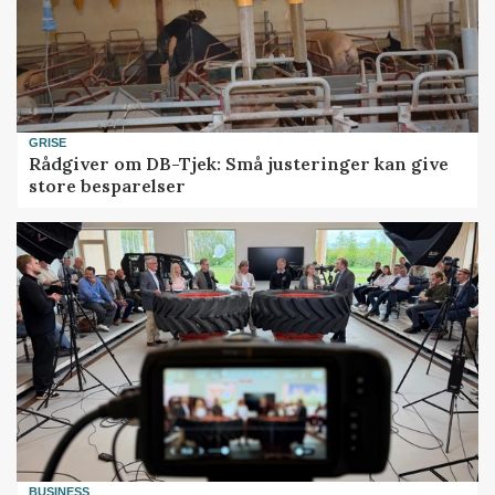
GRISE
Rådgiver om DB-Tjek: Små justeringer kan give
store besparelser
BUSINESS