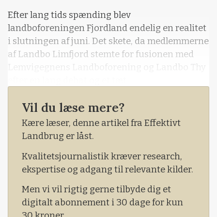
Efter lang tids spænding blev
landboforeningen Fjordland endelig en realitet
i slutningen af juni. Det skete, da medlemmerne
af Landbo Limfjord stemte for fusionen med
Lemvigegnens Landboforening og Landbo Thy
efter en lang debat og et tæt
afstemningsresultat.
Vil du læse mere?
Kære læser, denne artikel fra Effektivt
Landbrug er låst.
Kvalitetsjournalistik kræver research,
ekspertise og adgang til relevante kilder.
Men vi vil rigtig gerne tilbyde dig et
digitalt abonnement i 30 dage for kun
30 kroner.