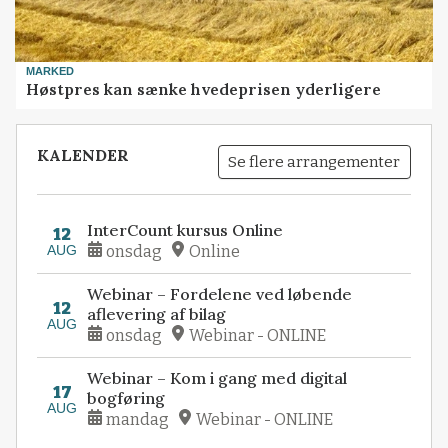
MARKED
Høstpres kan sænke hvedeprisen yderligere
KALENDER
Se flere arrangementer
InterCount kursus Online
12
AUG
onsdag
Online
Webinar – Fordelene ved løbende
12
aflevering af bilag
AUG
onsdag
Webinar - ONLINE
Webinar – Kom i gang med digital
17
bogføring
AUG
mandag
Webinar - ONLINE