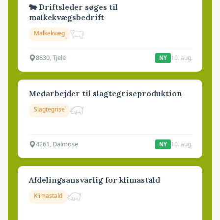
🐄 Driftsleder søges til
malkekvægsbedrift
Malkekvæg
8830, Tjele
10. aug.
NY
Medarbejder til slagtegriseproduktion
Slagtegrise
4261, Dalmose
10. aug.
NY
Afdelingsansvarlig for klimastald
Klimastald