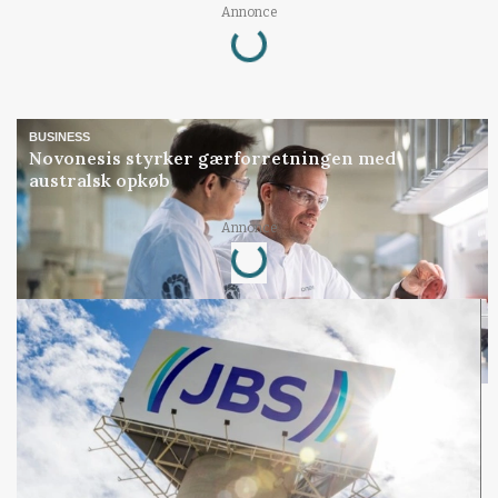
Annonce
Loading...
BUSINESS
Novonesis styrker gærforretningen med
australsk opkøb
Annonce
Loading...