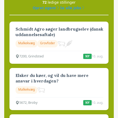
72
ledige stillinger
Opret agent
Se alle jobs
Schmidt Agro søger landbrugselev (dansk
uddannelsesaftale)
Malkekvæg
Grovfoder
7200, Grindsted
10. aug.
NY
Elsker du køer, og vil du have mere
ansvar i hverdagen?
Malkekvæg
5672, Broby
10. aug.
NY