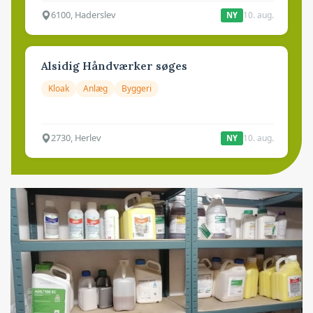
6100, Haderslev
10. aug.
NY
Alsidig Håndværker søges
Kloak
Anlæg
Byggeri
2730, Herlev
10. aug.
NY