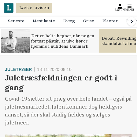
Læs e-avisen
LOGIN
MENU
Seneste
Mest læste
Kvæg
Grise
Planter
Mask
Det er helt i hegnet, når nogen
Debat: Rewilding
fortsat påstår, at ulve hører
skandaløst af m
hjemme i nutidens Danmark
JULETRÆER
18-11-2020 08:10
Juletræsfældningen er godt i
gang
Covid-19 sætter sit præg over hele landet – også på
juletræsmarkedet. Julen kommer dog heldigvis
uanset, så der skal stadig fældes og sælges
juletræer.