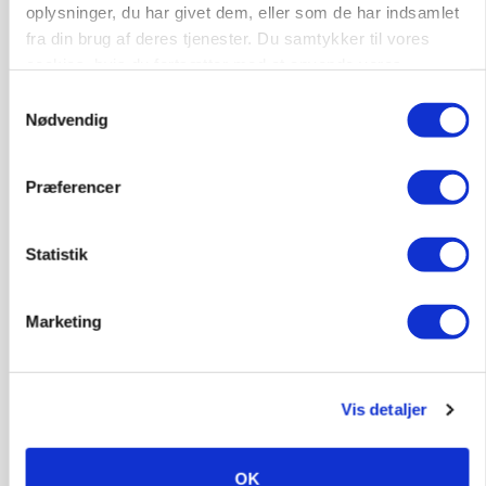
oplysninger, du har givet dem, eller som de har indsamlet
fra din brug af deres tjenester. Du samtykker til vores
cookies, hvis du fortsætter med at anvende vores
hjemmeside.
Samtykkevalg
Nødvendig
PLANTER
Gæs om vinteren koster ikke nødvendigvis
Præferencer
udbytte
Annonce
Statistik
Marketing
Vis detaljer
OK