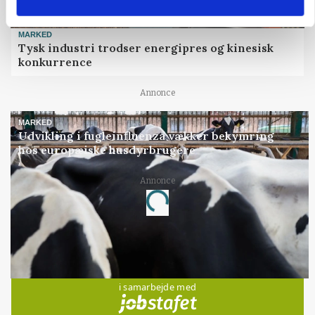
MARKED
Tysk industri trodser energipres og kinesisk
konkurrence
Annonce
MARKED
Udvikling i fugleinfluenza vækker bekymring
hos europæiske husdyrbrugere
Loading...
Annonce
Jobs
i samarbejde med