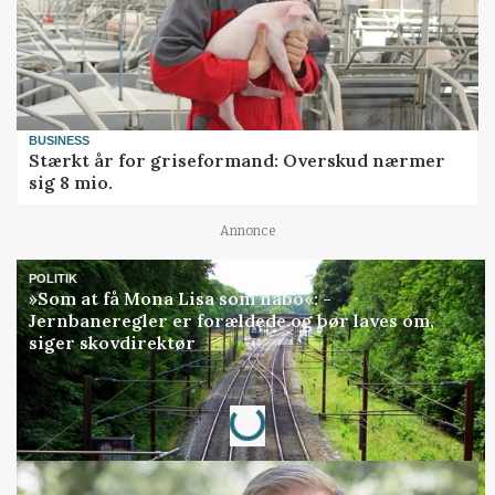
BUSINESS
Stærkt år for griseformand: Overskud nærmer
sig 8 mio.
Annonce
POLITIK
»Som at få Mona Lisa som nabo«: -
Jernbaneregler er forældede og bør laves om,
siger skovdirektør
Annonce
Loading...