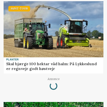
HØST-TOUR
PLANTER
Skal bjærge 100 hektar våd halm: På Lykkeslund
er regnvejr godt høstvejr
Annonce
Loading...