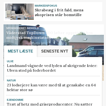
MARKEDSFOKUS
Skrabeæg i frit fald, mens
økoprisen står bomstille
SPONSORERET INDHOLD
Väderstad TopDown 500 løfter oppetiden hos
midtjysk maskinstation
MEST LÆSTE
SENESTE NYT
ULVE
Landmand vågnede ved lyden af skrigende kvier:
Ulven stod på foderbordet
NATUR
23 lodsejere kan være med til at genskabe en 64
hektar stor sø
EJENDOMME
Træt af hetz mod griseproducenter: Nu sætter