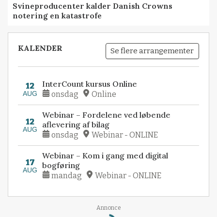
Svineproducenter kalder Danish Crowns
notering en katastrofe
KALENDER
Se flere arrangementer
InterCount kursus Online
12
AUG
onsdag
Online
Webinar – Fordelene ved løbende
12
aflevering af bilag
AUG
onsdag
Webinar - ONLINE
Webinar – Kom i gang med digital
17
bogføring
AUG
mandag
Webinar - ONLINE
Annonce