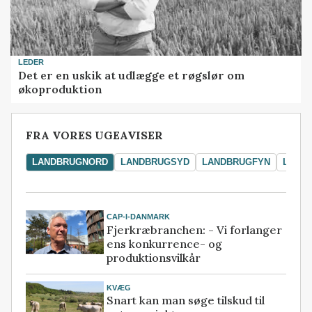
LEDER
Det er en uskik at udlægge et røgslør om
økoproduktion
FRA VORES UGEAVISER
LANDBRUGNORD
LANDBRUGSYD
LANDBRUGFYN
LAND
CAP-I-DANMARK
Fjerkræbranchen: - Vi forlanger
ens konkurrence- og
produktionsvilkår
KVÆG
Snart kan man søge tilskud til