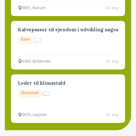
9681, Ranum
03. aug.
Kalvepasser til ejendom i udvikling søges
Kalve
6392, Bolderslev
03. aug.
Leder til klimastald
Klimastald
9670, Løgstør
03. aug.