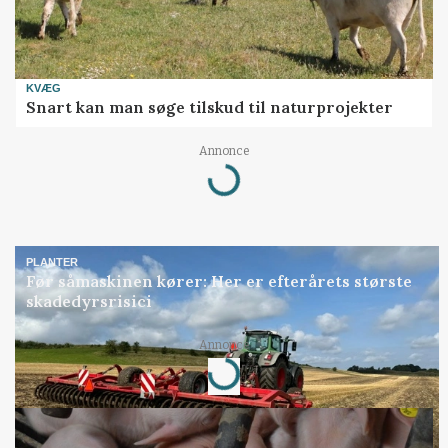
KVÆG
Snart kan man søge tilskud til naturprojekter
Annonce
Loading...
PLANTER
Før såmaskinen kører: Her er efterårets største
skadedyrsrisici
Annonce
Loading...