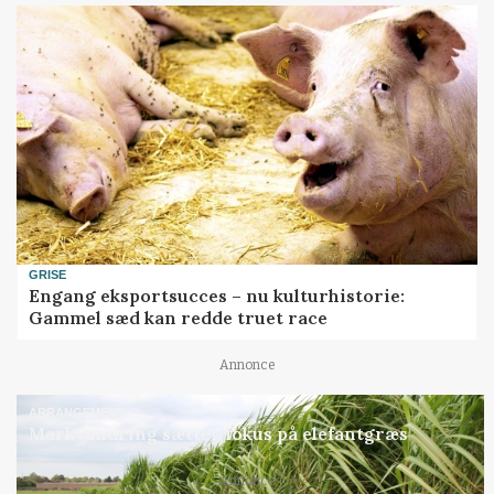
GRISE
Engang eksportsucces – nu kulturhistorie:
Gammel sæd kan redde truet race
Annonce
ARRANGEMENT
Markvandring sætter fokus på elefantgræs
Loading...
Annonce