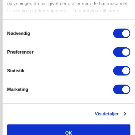
oplysninger, du har givet dem, eller som de har indsamlet
fra din brug af deres tjenester. Du samtykker til vores
cookies, hvis du fortsætter med at anvende vores
hjemmeside.
Samtykkevalg
CAP-I-DANMARK
Fjerkræbranchen: - Vi forlanger ens
Nødvendig
konkurrence- og produktionsvilkår
Præferencer
Statistik
Marketing
Vis detaljer
MARKEDSFOKUS
Prisgab på 20 kroner pr. kg vokser: Polsk kylling
OK
presser markedet