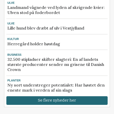
ULVE
Landmand vågnede ved lyden af skrigende kvier:
Ulven stod på foderbordet
ULVE
Lille hund blev dræbt af ulv i Vestjylland
KULTUR
Herregård holder høstdag
BUSINESS
32.500 stipladser skifter slagteri: En af landets
største producenter sender nu grisene til Danish
Crown
PLANTER
Ny sort understreger potentialet: Har høstet den
eneste mark i verden af sin slags
Se flere nyheder her