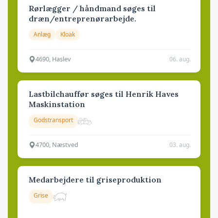
Rørlægger / håndmand søges til
dræn/entreprenørarbejde.
Anlæg
Kloak
4690, Haslev
06. aug.
Lastbilchauffør søges til Henrik Haves
Maskinstation
Godstransport
4700, Næstved
03. aug.
Medarbejdere til griseproduktion
Grise