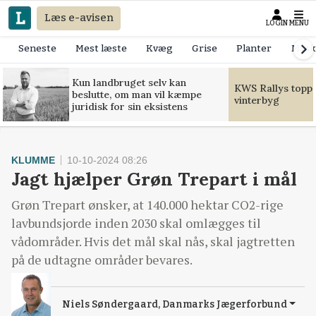
Læs e-avisen
LOGIN
MENU
Seneste
Mest læste
Kvæg
Grise
Planter
Mask
Kun landbruget selv kan
KWS Rallys toppe
beslutte, om man vil kæmpe
vinterbyg
juridisk for sin eksistens
KLUMME
10-10-2024 08:26
Jagt hjælper Grøn Trepart i mål
Grøn Trepart ønsker, at 140.000 hektar CO2-rige
lavbundsjorde inden 2030 skal omlægges til
vådområder. Hvis det mål skal nås, skal jagtretten
på de udtagne områder bevares.
Niels Søndergaard, Danmarks Jægerforbund