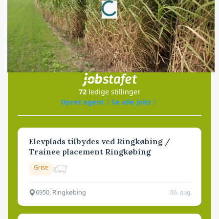
Jobs
i samarbejde med
72
ledige stillinger
Opret agent
Se alle jobs
Elevplads tilbydes ved Ringkøbing /
Trainee placement Ringkøbing
Grise
6950, Ringkøbing
06. aug.