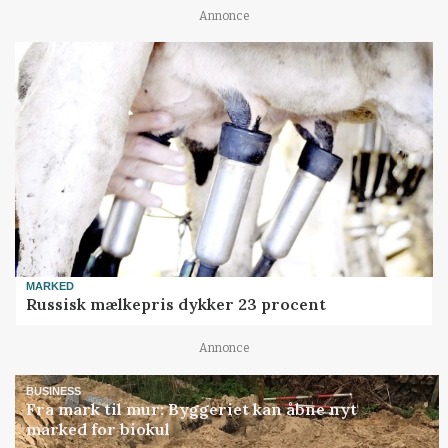
Annonce
MARKED
Russisk mælkepris dykker 23 procent
Annonce
BUSINESS
Fra mark til mur: Byggeriet kan åbne nyt
marked for biokul