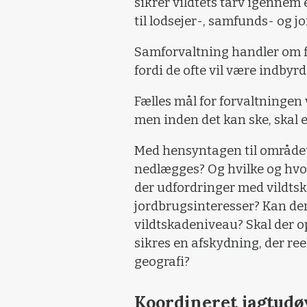
sikrer vildtets tarv igenne
til lodsejer-, samfunds- og j
Samforvaltning handler om f
fordi de ofte vil være indby
Fælles mål for forvaltningen
men inden det kan ske, skal 
Med hensyntagen til området
nedlægges? Og hvilke og hvo
der udfordringer med vildtsk
jordbrugsinteresser? Kan der
vildtskadeniveau? Skal der o
sikres en afskydning, der ree
geografi?
Koordineret jagtudø