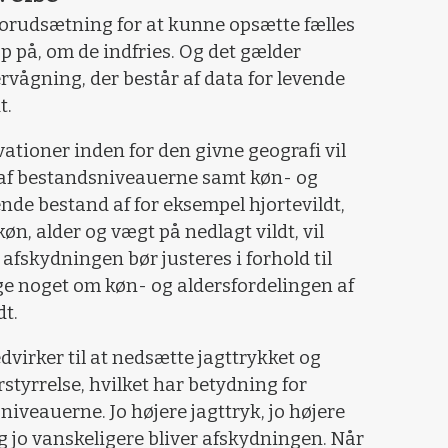
orudsætning for at kunne opsætte fælles
op på, om de indfries. Og det gælder
vågning, der består af data for levende
t.
ationer inden for den givne geografi vil
e af bestandsniveauerne samt køn- og
nde bestand af for eksempel hjortevildt,
n, alder og vægt på nedlagt vildt, vil
 afskydningen bør justeres i forhold til
e noget om køn- og aldersfordelingen af
dt.
virker til at nedsætte jagttrykket og
styrrelse, hvilket har betydning for
sniveauerne. Jo højere jagttryk, jo højere
 og jo vanskeligere bliver afskydningen. Når