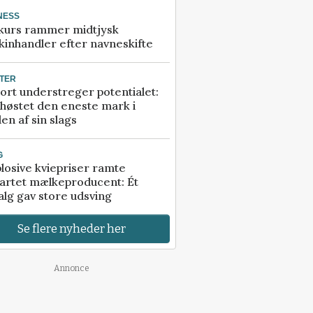
NESS
kurs rammer midtjysk
inhandler efter navneskifte
TER
ort understreger potentialet:
høstet den eneste mark i
en af sin slags
G
losive kviepriser ramte
artet mælkeproducent: Ét
alg gav store udsving
Se flere nyheder her
Annonce