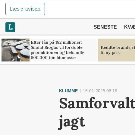
Læs e-avisen
SENESTE
KV
Efter lån på 182 millioner:
Sindal Biogas vil fordoble
Kendte brands i 
produktionen og behandle
til ny pris
800.000 ton biomasse
KLUMME
16-01-2025 08:16
Samforvalt
jagt