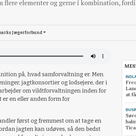
 flere elementer og gerne i kombination, fordi 
marks Jægerforbund
MES
finition på, hvad samforvaltning er. Men
INDL
Fred
ninger, jagtkonsortier og lodsejere, der i
Land
arbejder om vildtforvaltningen inden for
at f
 er en eller anden form for
BUSI
Sør
ndler først og fremmest om at tage en
halm
Tic
rdan jagten kan udøves, så den bedst