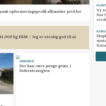
PLAN
Ny so
tfynsk opformeringsprofil afhænder jord for
Har 
verde
KVÆG
Ekspl
.000 kg EKM: - Jeg er utrolig god til at
nyst
frava
ANNONCE
Der kan være penge gemt, i
foderstrategien
en