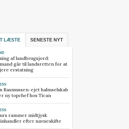
T LÆSTE
SENESTE NYT
ND
ning af landbrugsjord:
and går til landsretten for at
jere erstatning
ESS
n Rasmussen-ejet halmselskab
r ny topchef hos Tican
ESS
urs rammer midtjysk
inhandler efter navneskifte