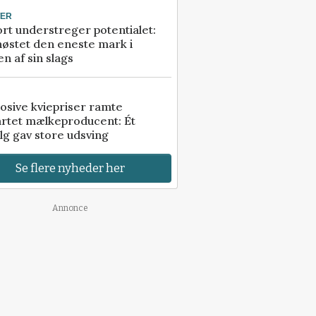
TER
rt understreger potentialet:
høstet den eneste mark i
n af sin slags
osive kviepriser ramte
artet mælkeproducent: Ét
lg gav store udsving
Se flere nyheder her
Annonce