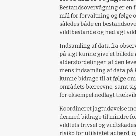
Bestandsovervågning er en f
mål for forvaltning og følge 
således både en bestandsover
vildtbestande og nedlagt vild
Indsamling af data fra observ
på sigt kunne give et billed
aldersfordelingen af den leve
mens indsamling af data på kø
kunne bidrage til at følge om
områdets bæreevne, samt sig
for eksempel nedlagt trækvil
Koordineret jagtudøvelse med
dermed bidrage til mindre for
vildtets trivsel og vildtskade
risiko for utilsigtet adfærd,