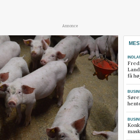
Annonce
MES
INDLA
Fred
Landm
få hø
BUSIN
Søre
hente
BUSIN
Konk
mask