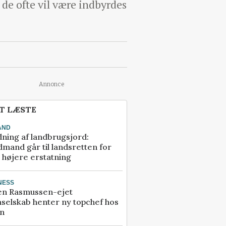
de ofte vil være indbyrdes
Annonce
T LÆSTE
AND
ning af landbrugsjord:
mand går til landsretten for
å højere erstatning
NESS
en Rasmussen-ejet
selskab henter ny topchef hos
an