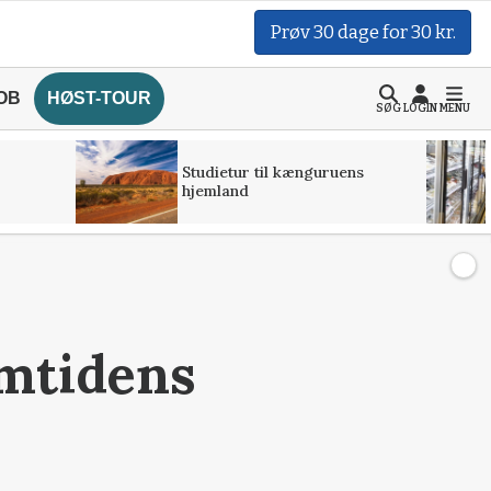
Prøv 30 dage for 30 kr.
OB
HØST-TOUR
SØG
LOGIN
MENU
Studietur til kænguruens
hjemland
emtidens