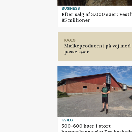
BUSINESS
Efter salg af 3.000 søer: Ves
85 millioner
KVÆG
Mælkeproducent på vej mod 14
passe køer
KVÆG
500-600 køer i stort
barmarksprojekt: Fra besked