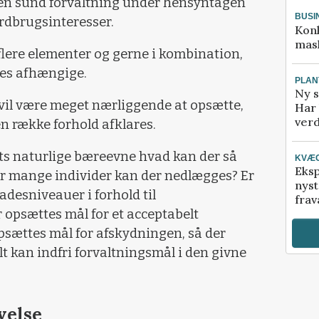
m en sund forvaltning under hensyntagen
BUSI
ordbrugsinteresser.
Kon
mask
lere elementer og gerne i kombination,
rdes afhængige.
PLAN
Ny s
 vil være meget nærliggende at opsætte,
Har 
verd
en række forhold afklares.
s naturlige bæreevne hvad kan der så
KVÆ
Eksp
r mange individer kan der nedlægges? Er
nyst
adesniveauer i forhold til
frav
 opsættes mål for et acceptabelt
psættes mål for afskydningen, så der
lt kan indfri forvaltningsmål i den givne
velse