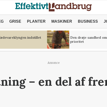
ÆG
GRISE
PLANTER
MASKINER
BUSINESS
J
fødevareklyngen indstillet
Den drøje sandhed om
prioritet
Annonce
ning – en del af fr