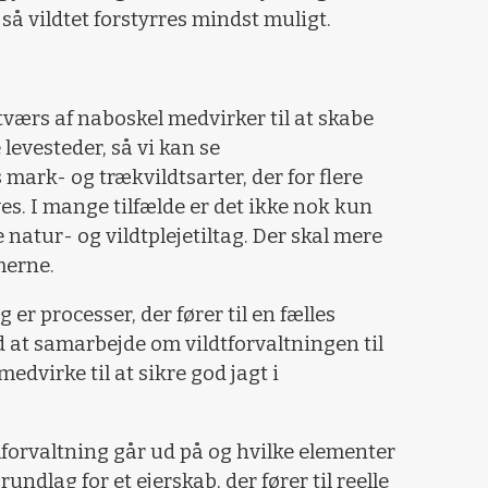
 så vildtet forstyrres mindst muligt.
 tværs af naboskel medvirker til at skabe
levesteder, så vi kan se
ark- og trækvildtsarter, der for flere
. I mange tilfælde er det ikke nok kun
natur- og vildtplejetiltag. Der skal mere
emerne.
er processer, der fører til en fælles
d at samarbejde om vildtforvaltningen til
edvirke til at sikre god jagt i
forvaltning går ud på og hvilke elementer
undlag for et ejerskab, der fører til reelle