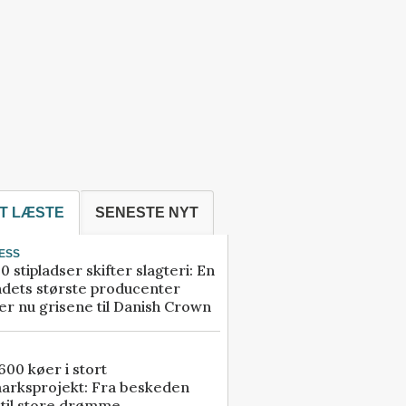
T LÆSTE
SENESTE NYT
ESS
0 stipladser skifter slagteri: En
ndets største producenter
r nu grisene til Danish Crown
00 køer i stort
arksprojekt: Fra beskeden
 til store drømme