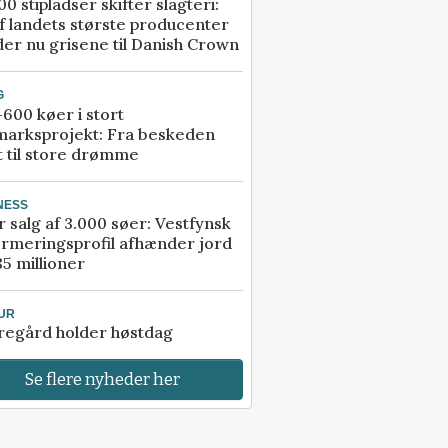
00 stipladser skifter slagteri:
f landets største producenter
er nu grisene til Danish Crown
G
600 køer i stort
marksprojekt: Fra beskeden
t til store drømme
NESS
r salg af 3.000 søer: Vestfynsk
rmeringsprofil afhænder jord
85 millioner
UR
regård holder høstdag
Se flere nyheder her