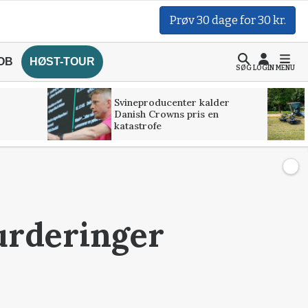
Prøv 30 dage for 30 kr.
OB
HØST-TOUR
SØG
LOGIN
MENU
Svineproducenter kalder
Danish Crowns pris en
katastrofe
vurderinger