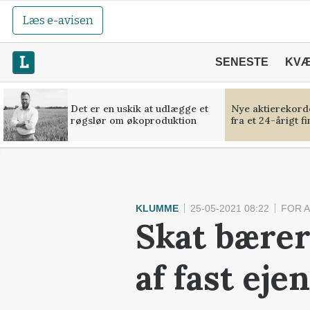
Læs e-avisen
SENESTE
KV
Det er en uskik at udlægge et
Nye aktierekorde
røgslør om økoproduktion
fra et 24-årigt f
KLUMME
25-05-2021 08:22
FOR 
Skat bærer
af fast ej