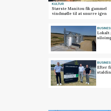
KULTUR
Største Manitou fik gammel
vindmølle til at snurre igen
BUSINES
Lokalt 
siloim
BUSINES
Efter f
staldi