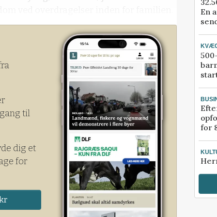
32.5
dom ved overdragelser inden for familien.
En a
send
KVÆ
500-
bar
fra
star
er
BUSI
Efte
gang til
opfo
for 
yde dig et
KULT
age for
Her
kr