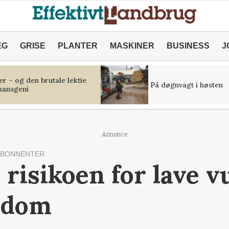
ÆG
GRISE
PLANTER
MASKINER
BUSINESS
J
r – og den brutale lektie
På døgnvagt i høsten
inansgeni
Annonce
ABONNENTER
 risikoen for lave 
endom