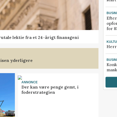
BUSIN
Efter
opfo
for 8
tale lektie fra et 24-årigt finansgeni
KULT
Herr
isen yderligere
BUSIN
Konk
mask
ANNONCE
Der kan være penge gemt, i
foderstrategien