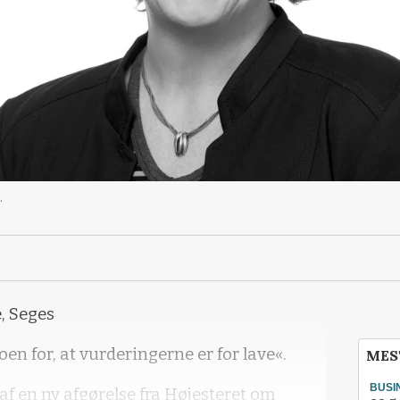
.
e, Seges
oen for, at vurderingerne er for lave«.
MES
BUSI
 af en ny afgørelse fra Højesteret om