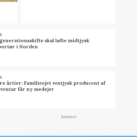
S
generationsskifte skal løfte midtjysk
portør i Norden
S
ire årtier: Familieejet vestjysk producent af
nventar får ny medejer
Annonce