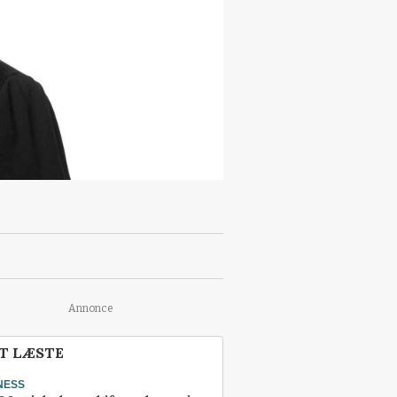
Annonce
T LÆSTE
NESS