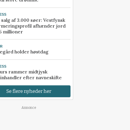
ESS
 salg af 3.000 søer: Vestfynsk
rmeringsprofil afhænder jord
5 millioner
UR
egård holder høstdag
ESS
urs rammer midtjysk
inhandler efter navneskifte
Se flere nyheder her
Annonce