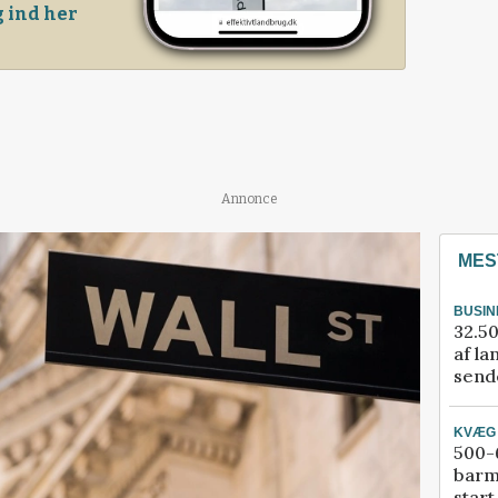
 ind her
Annonce
MES
BUSIN
32.50
af la
sende
KVÆG
500-6
barm
start