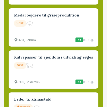
Medarbejdere til griseproduktion
Grise
9681, Ranum
03. aug.
NY
Kalvepasser til ejendom i udvikling søges
Kalve
6392, Bolderslev
03. aug.
NY
Leder til klimastald
Klimastald