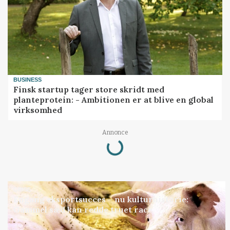
BUSINESS
Finsk startup tager store skridt med
planteprotein: - Ambitionen er at blive en global
virksomhed
Loading...
Annonce
GRISE
Engang eksportsucces – nu kulturhistorie:
Gammel sæd kan redde truet race