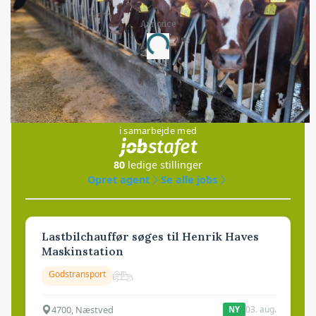
Annonce
Loading...
Jobs
i samarbejde med
80
ledige stillinger
Opret agent
Se alle jobs
Lastbilchauffør søges til Henrik Haves
Maskinstation
Godstransport
4700, Næstved
03. aug.
NY