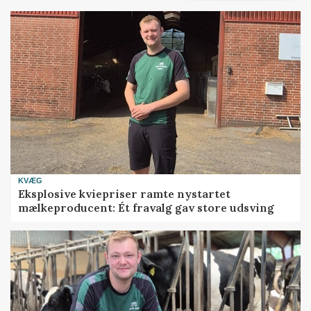
KVÆG
Eksplosive kviepriser ramte nystartet
mælkeproducent: Ét fravalg gav store udsving