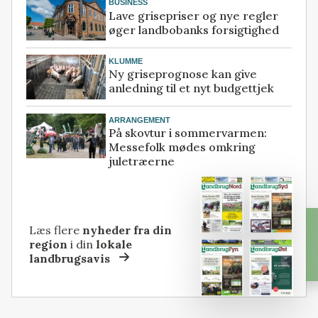
BUSINESS
Lave grisepriser og nye regler
øger landbobanks forsigtighed
KLUMME
Ny griseprognose kan give
anledning til et nyt budgettjek
ARRANGEMENT
På skovtur i sommervarmen:
Messefolk mødes omkring
juletræerne
Læs flere
nyheder fra din
region
i din
lokale
landbrugsavis