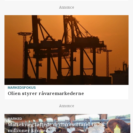
Annonce
MARKEDSFOKUS
Olien styrer råvaremarkederne
Annonce
MARKED
Malkekvæg løftede driftsresultatet til 2,8
millioner kroner