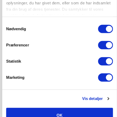
oplysninger, du har givet dem, eller som de har indsamlet
KLUMME
fra din brug af deres tjenester. Du samtykker til vores
Ny griseprognose kan give anledning til et nyt
cookies, hvis du fortsætter med at anvende vores
budgettjek
hjemmeside.
Samtykkevalg
Loading...
Nødvendig
Annonce
Præferencer
Statistik
Marketing
Vis detaljer
BUSINESS
Grambogård får oksekød på menuen hos
OK