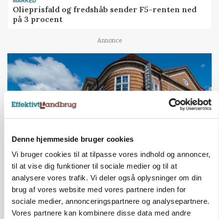
MARKED
Olieprisfald og fredshåb sender F5-renten ned
på 3 procent
Annonce
Denne hjemmeside bruger cookies
Vi bruger cookies til at tilpasse vores indhold og annoncer,
til at vise dig funktioner til sociale medier og til at
BUSINESS
analysere vores trafik. Vi deler også oplysninger om din
Lave grisepriser og nye regler øger landbobanks
brug af vores website med vores partnere inden for
forsigtighed
sociale medier, annonceringspartnere og analysepartnere.
Vores partnere kan kombinere disse data med andre
Annonce