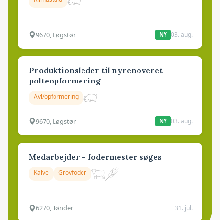
9670, Løgstør
03. aug.
NY
Produktionsleder til nyrenoveret
polteopformering
Avl/opformering
9670, Løgstør
03. aug.
NY
Medarbejder - fodermester søges
Kalve
Grovfoder
6270, Tønder
31. jul.