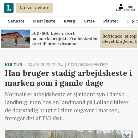
Læs e-avisen
LOGIN
MENU
Seneste
Mest læste
Kvæg
Grise
Planter
Mask
500-600 køer i stort
Befriende, at to
barmarksprojekt: Fra beskeden
blevet klogere. D
start til store drømme
KULTUR
04-05-2023 09:34
FOR ABONNENTER
Han bruger stadig arbejdsheste i
marken som i gamle dage
Normalt er arbejdsheste et sjældent syn i dansk
landbrug, men hos en landmand på Lolland bliver
de dog stadig brugt til flere opgaver i marken,
fremgår det af TV2 Øst.