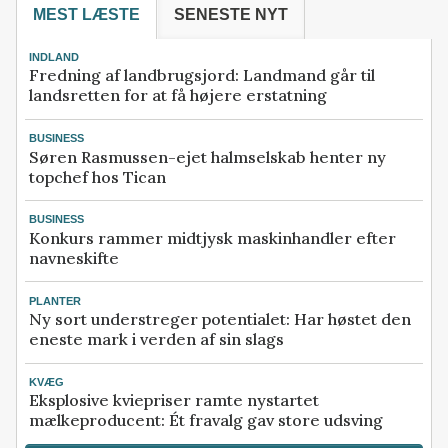
MEST LÆSTE
SENESTE NYT
INDLAND
Fredning af landbrugsjord: Landmand går til
landsretten for at få højere erstatning
BUSINESS
Søren Rasmussen-ejet halmselskab henter ny
topchef hos Tican
BUSINESS
Konkurs rammer midtjysk maskinhandler efter
navneskifte
PLANTER
Ny sort understreger potentialet: Har høstet den
eneste mark i verden af sin slags
KVÆG
Eksplosive kviepriser ramte nystartet
mælkeproducent: Ét fravalg gav store udsving