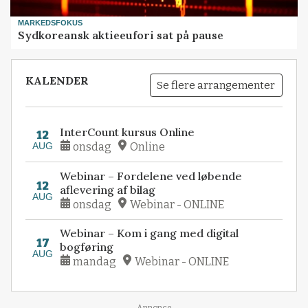
MARKEDSFOKUS
Sydkoreansk aktieeufori sat på pause
KALENDER
Se flere arrangementer
InterCount kursus Online
12
AUG
onsdag
Online
Webinar – Fordelene ved løbende
12
aflevering af bilag
AUG
onsdag
Webinar - ONLINE
Webinar – Kom i gang med digital
17
bogføring
AUG
mandag
Webinar - ONLINE
Annonce