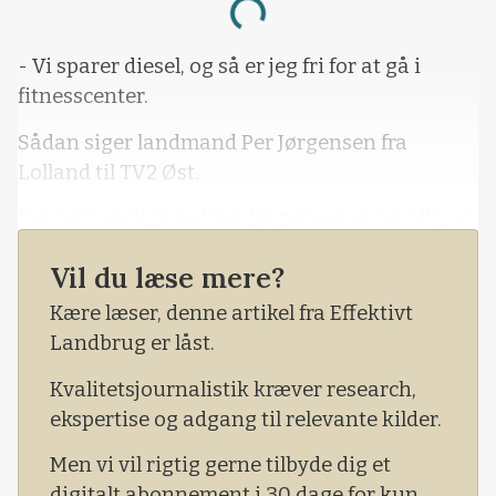
Loading...
- Vi sparer diesel, og så er jeg fri for at gå i
fitnesscenter.
Sådan siger landmand Per Jørgensen fra
Lolland til TV2 Øst.
Det helt særlige ved Per Jørgensen er nemlig, at
han har valgt at bruge arbejdsheste til sit
Vil du læse mere?
markarbejde. Ligesom man gjorde i gamle
dage.
Kære læser, denne artikel fra Effektivt
Landbrug er låst.
Landmanden fortæller til TV2, at han i alt har
12 jyske arbejdsheste på stald på sin slægtsgård
Kvalitetsjournalistik kræver research,
ved Dannemare på Lolland.
ekspertise og adgang til relevante kilder.
Men vi vil rigtig gerne tilbyde dig et
digitalt abonnement i 30 dage for kun