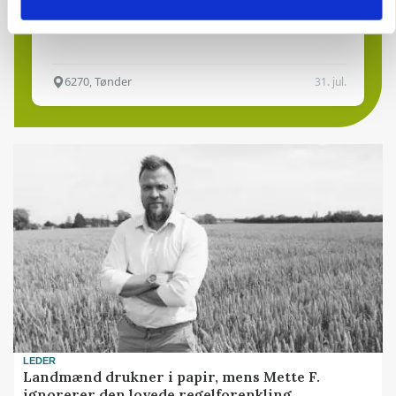
Kalve
Grovfoder
6270, Tønder
31. jul.
LEDER
Landmænd drukner i papir, mens Mette F.
ignorerer den lovede regelforenkling