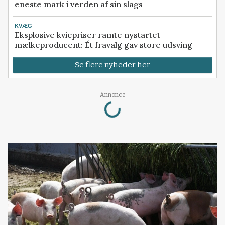
eneste mark i verden af sin slags
KVÆG
Eksplosive kviepriser ramte nystartet
mælkeproducent: Ét fravalg gav store udsving
Se flere nyheder her
Loading...
Annonce