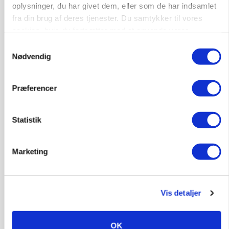
oplysninger, du har givet dem, eller som de har indsamlet
6392, Bolderslev
03. aug.
NY
fra din brug af deres tjenester. Du samtykker til vores
cookies, hvis du fortsætter med at anvende vores
Leder til klimastald
hjemmeside.
Samtykkevalg
Nødvendig
Klimastald
Præferencer
9670, Løgstør
03. aug.
NY
Statistik
Produktionsleder til nyrenoveret
polteopformering
Marketing
Avl/opformering
9670, Løgstør
03. aug.
NY
Vis detaljer
Medarbejder - fodermester søges
OK