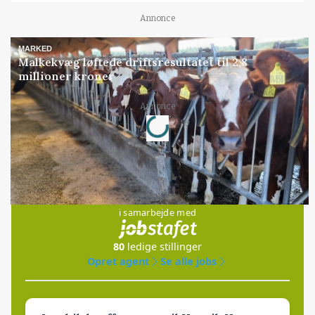
Annonce
MARKED
Malkekvæg løftede driftsresultatet til 2,8
millioner kroner
Loading...
Annonce
Jobs
i samarbejde med
80
ledige stillinger
Opret agent
Se alle jobs