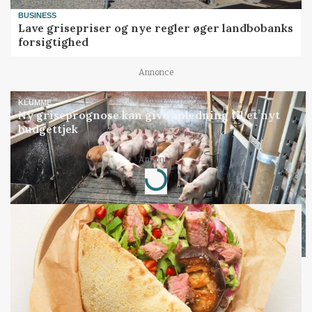
BUSINESS
Lave grisepriser og nye regler øger landbobanks
forsigtighed
Annonce
KLUMME
Ny griseprognose kan give anledning til et nyt
budgettjek
Loading...
Annonce