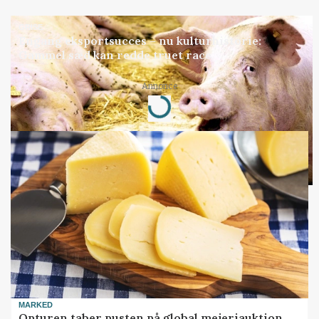
GRISE
Engang eksportsucces – nu kulturhistorie:
Gammel sæd kan redde truet race
Loading...
Annonce
MARKED
Opturen taber pusten på global mejeriauktion