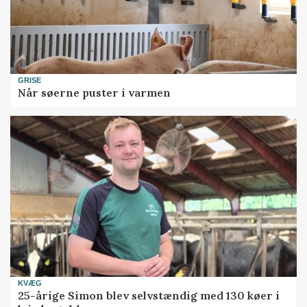
GRISE
Når søerne puster i varmen
KVÆG
25-årige Simon blev selvstændig med 130 køer i