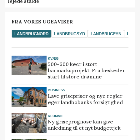
lejede stalde
FRA VORES UGEAVISER
LANDBRUGNORD
LANDBRUGSYD
LANDBRUGFYN
LAND
KVÆG
500-600 køer i stort
barmarksprojekt: Fra beskeden
start til store drømme
BUSINESS
Lave grisepriser og nye regler
øger landbobanks forsigtighed
KLUMME
Ny griseprognose kan give
anledning til et nyt budgettjek