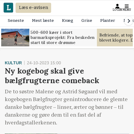
Læs e-avisen
LOGIN
MENU
Seneste
Mest læste
Kvæg
Grise
Planter
Mask
500-600 køer i stort
Befriende, at to
barmarksprojekt: Fra beskeden
blevet klogere. D
start til store drømme
KULTUR
24-10-2023 15:00
Ny kogebog skal give
bælgfrugterne comeback
De to søstre Malene og Astrid Søgaard vil med
kogebogen Bælgfrugter genintroducere de glemte
danske bælgfrugter – linser, ærter og bønner – til
danskerne og gøre dem til en fast del af
hverdagstallerkenen.