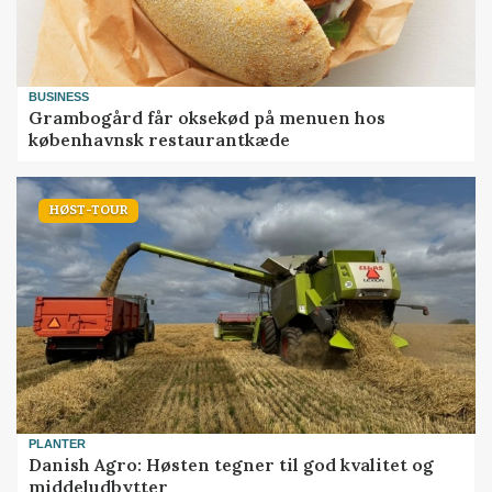
BUSINESS
Grambogård får oksekød på menuen hos
københavnsk restaurantkæde
HØST-TOUR
PLANTER
Danish Agro: Høsten tegner til god kvalitet og
middeludbytter