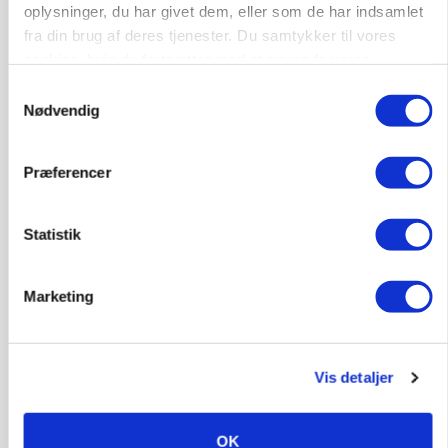
Kalvepasser til ejendom i udvikling søges
oplysninger, du har givet dem, eller som de har indsamlet
fra din brug af deres tjenester. Du samtykker til vores
Kalve
cookies, hvis du fortsætter med at anvende vores
hjemmeside.
Samtykkevalg
Nødvendig
6392, Bolderslev
03. aug.
Præferencer
Statistik
Marketing
Vis detaljer
MARKED
OK
Opturen taber pusten på global mejeriauktion