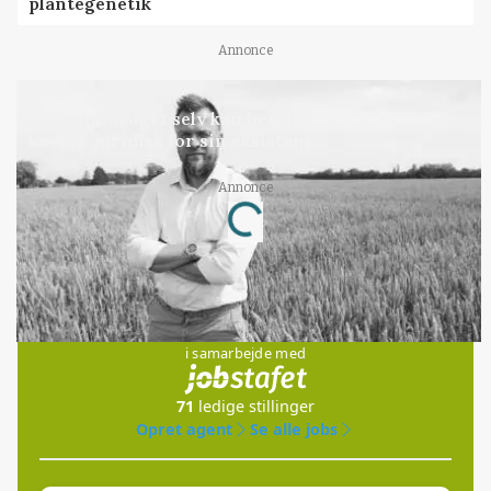
plantegenetik
Annonce
LEDER
Kun landbruget selv kan beslutte, om man vil
kæmpe juridisk for sin eksistens
Annonce
Loading...
Jobs
i samarbejde med
71
ledige stillinger
Opret agent
Se alle jobs