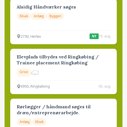
Alsidig Håndværker søges
Kloak
Anlæg
Byggeri
2730, Herlev
10. aug.
NY
Elevplads tilbydes ved Ringkøbing /
Trainee placement Ringkøbing
Grise
6950, Ringkøbing
06. aug.
Rørlægger / håndmand søges til
dræn/entreprenørarbejde.
Anlæg
Kloak