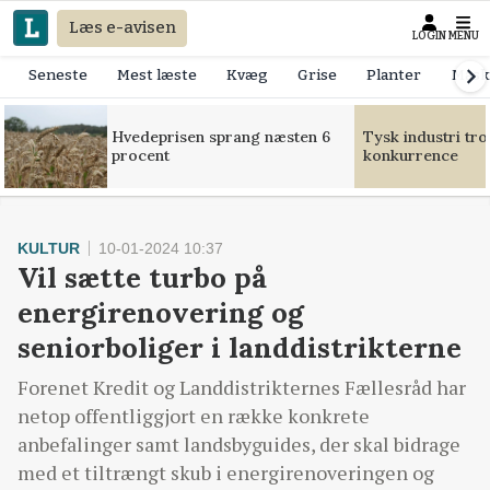
Læs e-avisen
LOGIN
MENU
Seneste
Mest læste
Kvæg
Grise
Planter
Mask
Hvedeprisen sprang næsten 6
Tysk industri tr
procent
konkurrence
KULTUR
10-01-2024 10:37
Vil sætte turbo på
energirenovering og
seniorboliger i landdistrikterne
Forenet Kredit og Landdistrikternes Fællesråd har
netop offentliggjort en række konkrete
anbefalinger samt landsbyguides, der skal bidrage
med et tiltrængt skub i energirenoveringen og