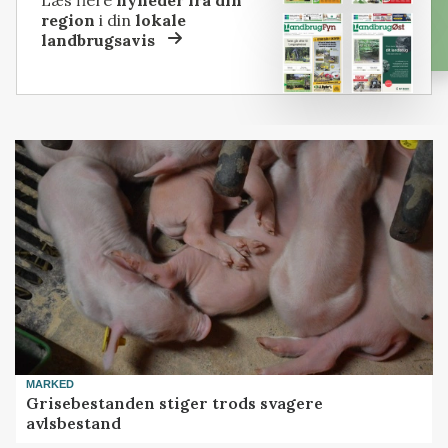
Læs flere
nyheder fra din
region
i din
lokale
landbrugsavis
MARKED
Grisebestanden stiger trods svagere
avlsbestand