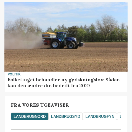
POLITIK
Folketinget behandler ny gødskningslov: Sådan
kan den ændre din bedrift fra 2027
FRA VORES UGEAVISER
LANDBRUGNORD
LANDBRUGSYD
LANDBRUGFYN
LAND