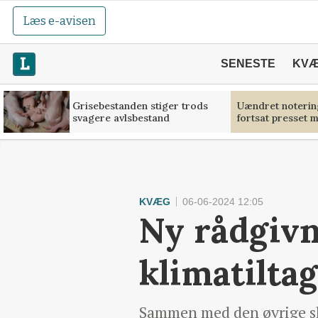
Læs e-avisen
SENESTE
KV
Grisebestanden stiger trods
Uændret noterin
svagere avlsbestand
fortsat presset 
KVÆG
06-06-2024 12:05
Ny rådgivn
klimatiltag
Sammen med den øvrige sl