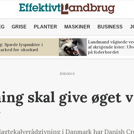
ÆG
GRISE
PLANTER
MASKINER
BUSINESS
J
Landmand vågnede ve
g: Spæde lyspunkter i
af skrigende kvier: Ul
marked for oksekød
på foderbordet
Annonce
ing skal give øget 
agtekalverådgivning i Danmark har Danish Cr