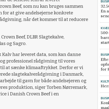
BUSI
32.5
 Crown Beef, som nu kan bruges sammen
En a
 for at give andelsejerne konkrete
send
rådgivning, når det kommer til at reducere
KVÆ
500-
 Crown Beef, DLBR Slagtekalve,
bar
star
las og Sagro.
 Kalv har leveret data, som kan danne
BUSI
Efte
og professionel rådgivning til vores
opfo
il at sænke klimaaftrykket. Derfor er vi
for 
rede slagtekalverådgivning i Danmark,
rbejde til gavn for både andelsejeren og
KULT
Her
eres produktion, siger Torben Nørremark,
vice i Danish Crown Beef i en
BUSI
Kon
mask