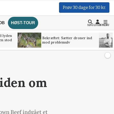
Prøv 30 dage for 30 kr.
OB
HØST-TOUR
SØG
LOGIN
MENU
d lyden
Bekræftet: Sætter droner ind
ven stod
mod problemulv
viden om
own Beef indgået et