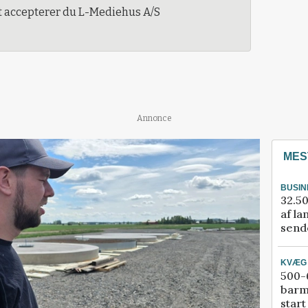
t accepterer du L-Mediehus A/S
Annonce
MES
BUSIN
32.50
af la
sende
KVÆG
500-6
barm
start