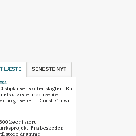
T LÆSTE
SENESTE NYT
ESS
0 stipladser skifter slagteri: En
ndets største producenter
r nu grisene til Danish Crown
00 køer i stort
arksprojekt: Fra beskeden
 til store drømme