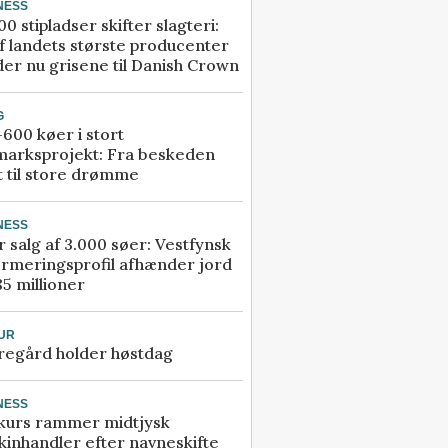
NESS
00 stipladser skifter slagteri:
f landets største producenter
er nu grisene til Danish Crown
G
600 køer i stort
marksprojekt: Fra beskeden
t til store drømme
NESS
r salg af 3.000 søer: Vestfynsk
rmeringsprofil afhænder jord
85 millioner
UR
regård holder høstdag
NESS
kurs rammer midtjysk
inhandler efter navneskifte