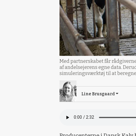
Med partnerskabet får rådgiverne 
af andelsejerens egne data. Derud
simuleringsværktøj til at beregne
Line Brusgaard
Producenterne i Dansk Kalv h