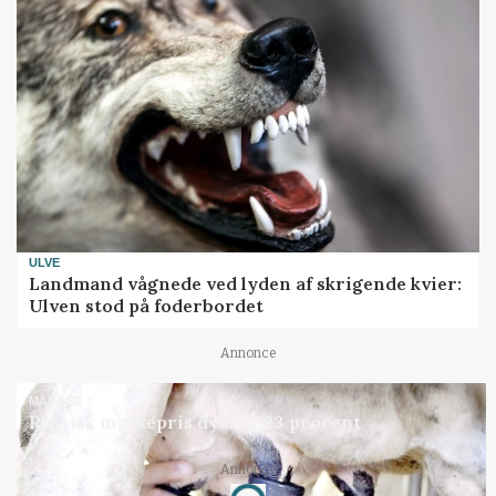
ULVE
Landmand vågnede ved lyden af skrigende kvier:
Ulven stod på foderbordet
Annonce
MARKED
Russisk mælkepris dykker 23 procent
Annonce