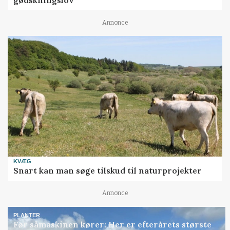
gødskningslov
Annonce
KVÆG
Snart kan man søge tilskud til naturprojekter
Annonce
PLANTER
Før såmaskinen kører: Her er efterårets største