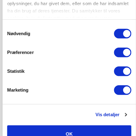
oplysninger, du har givet dem, eller som de har indsamlet
9681, Ranum
03. aug.
fra din brug af deres tjenester. Du samtykker til vores
cookies, hvis du fortsætter med at anvende vores
hjemmeside.
Kalvepasser til ejendom i udvikling søges
Samtykkevalg
Nødvendig
Kalve
Præferencer
6392, Bolderslev
03. aug.
Statistik
Leder til klimastald
Klimastald
Marketing
9670, Løgstør
03. aug.
Vis detaljer
OK