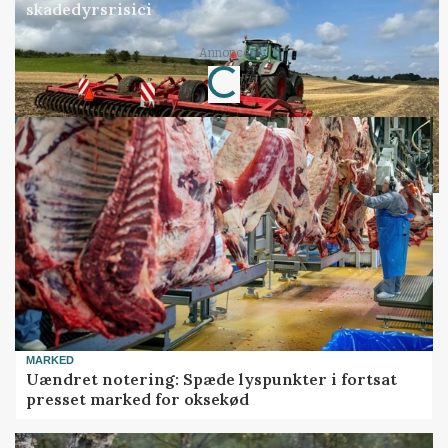
skadedyrsrisici
Annonce
Loading...
MARKED
Uændret notering: Spæde lyspunkter i fortsat
presset marked for oksekød