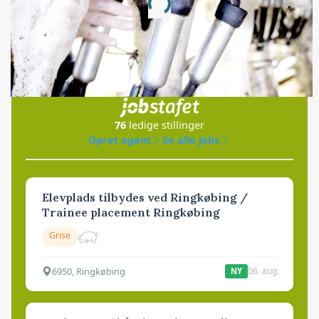
Loading...
Jobs
i samarbejde med
76
ledige stillinger
Opret agent
Se alle jobs
Elevplads tilbydes ved Ringkøbing /
Trainee placement Ringkøbing
Grise
6950, Ringkøbing
06. aug.
NY