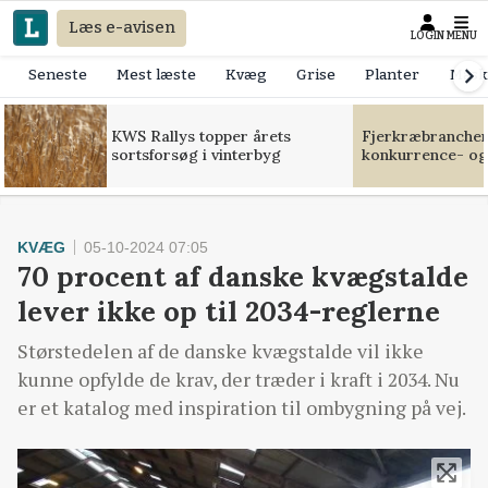
Læs e-avisen
LOGIN
MENU
Seneste
Mest læste
Kvæg
Grise
Planter
Mask
KWS Rallys topper årets
Fjerkræbranchen:
sortsforsøg i vinterbyg
konkurrence- og
KVÆG
05-10-2024 07:05
70 procent af danske kvægstalde
lever ikke op til 2034-reglerne
Størstedelen af de danske kvægstalde vil ikke
kunne opfylde de krav, der træder i kraft i 2034. Nu
er et katalog med inspiration til ombygning på vej.