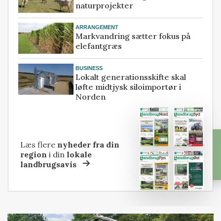
naturprojekter
ARRANGEMENT
Markvandring sætter fokus på
elefantgræs
BUSINESS
Lokalt generationsskifte skal
løfte midtjysk siloimportør i
Norden
Læs flere
nyheder fra din
region
i din
lokale
landbrugsavis