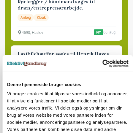
Rørlægger / håndmand søges til
dræn/entreprenørarbejde.
Anlæg
Kloak
4690, Haslev
06. aug.
NY
Lastbilchauffør søges til Henrik Haves
Maskinstation
Godstransport
Denne hjemmeside bruger cookies
4700, Næstved
03. aug.
Vi bruger cookies til at tilpasse vores indhold og annoncer,
til at vise dig funktioner til sociale medier og til at
Medarbejdere til griseproduktion
analysere vores trafik. Vi deler også oplysninger om din
brug af vores website med vores partnere inden for
Grise
sociale medier, annonceringspartnere og analysepartnere.
Vores partnere kan kombinere disse data med andre