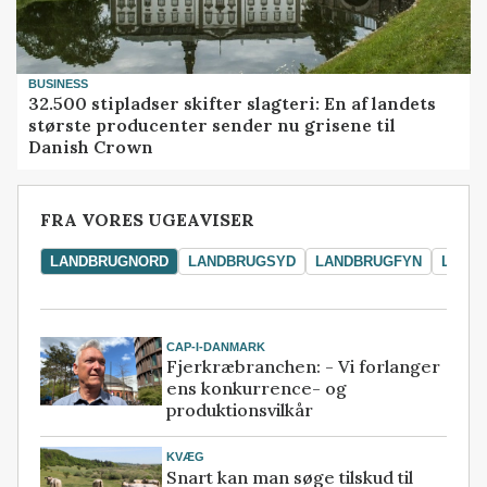
BUSINESS
32.500 stipladser skifter slagteri: En af landets
største producenter sender nu grisene til
Danish Crown
FRA VORES UGEAVISER
LANDBRUGNORD
LANDBRUGSYD
LANDBRUGFYN
LAND
CAP-I-DANMARK
Fjerkræbranchen: - Vi forlanger
ens konkurrence- og
produktionsvilkår
KVÆG
Snart kan man søge tilskud til