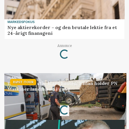
MARKEDSFOKUS
Nye aktierekorder – og den brutale lektie fra et
24-årigt finansgeni
Annonce
Loading...
PLANTER
HØST-TOUR
18 montører står klar i høsten: Sådan holder PN
Maskiner landmænd i gang
Annonce
Loading...