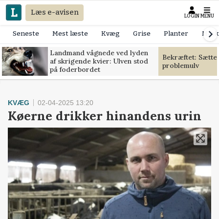
Læs e-avisen
LOGIN
MENU
Seneste
Mest læste
Kvæg
Grise
Planter
Mask
Landmand vågnede ved lyden
Bekræftet: Sætte
af skrigende kvier: Ulven stod
problemulv
på foderbordet
KVÆG
02-04-2025 13:20
Køerne drikker hinandens urin