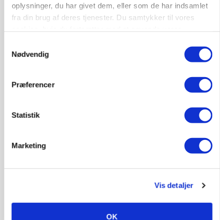
oplysninger, du har givet dem, eller som de har indsamlet
fra din brug af deres tjenester. Du samtykker til vores
cookies, hvis du fortsætter med at anvende vores
PLANTER
hjemmeside.
På døgnvagt i høsten
Samtykkevalg
Nødvendig
Annonce
Præferencer
MASKINER
Forserie til selvkørende skårlægger afprøves i år
Loading...
Statistik
Annonce
Marketing
Vis detaljer
OK