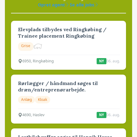
Opret agent
Se alle jobs
Elevplads tilbydes ved Ringkøbing /
Trainee placement Ringkøbing
Grise
6950, Ringkøbing
06. aug.
NY
Rørlægger / håndmand søges til
dræn/entreprenørarbejde.
Anlæg
Kloak
4690, Haslev
06. aug.
NY
Lastbilchauffør søges til Henrik Haves