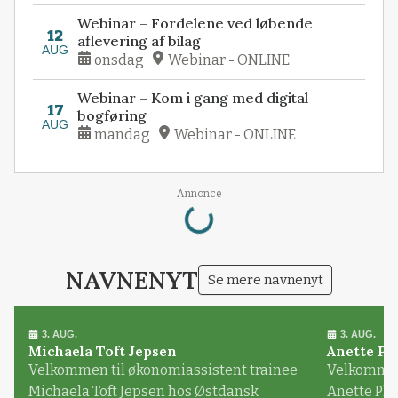
Webinar – Fordelene ved løbende
12
aflevering af bilag
AUG
onsdag
Webinar - ONLINE
Webinar – Kom i gang med digital
17
bogføring
AUG
mandag
Webinar - ONLINE
Loading...
Annonce
NAVNENYT
Se mere navnenyt
3. AUG.
3. AUG.
Michaela Toft Jepsen
Anette Pl
Velkommen til økonomiassistent trainee
Velkommen 
Michaela Toft Jepsen hos Østdansk
Anette Pl