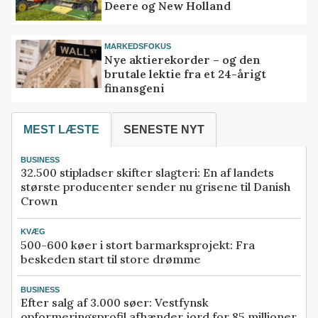
Deere og New Holland
MARKEDSFOKUS
Nye aktierekorder – og den
brutale lektie fra et 24-årigt
finansgeni
MEST LÆSTE
SENESTE NYT
BUSINESS
32.500 stipladser skifter slagteri: En af landets
største producenter sender nu grisene til Danish
Crown
KVÆG
500-600 køer i stort barmarksprojekt: Fra
beskeden start til store drømme
BUSINESS
Efter salg af 3.000 søer: Vestfynsk
opformeringsprofil afhænder jord for 85 millioner