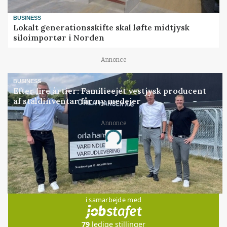
BUSINESS
Lokalt generationsskifte skal løfte midtjysk
siloimportør i Norden
Annonce
BUSINESS
Efter fire årtier: Familieejet vestjysk producent
af staldinventar får ny medejer
Annonce
Loading...
Jobs
i samarbejde med
79
ledige stillinger