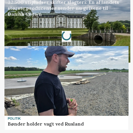
32.500 stipladser skifter slagteri: En af landets
største producenter sender nu grisene til
Danish Crown
Loading...
Annonce
POLITIK
Bønder holder vagt ved Rusland