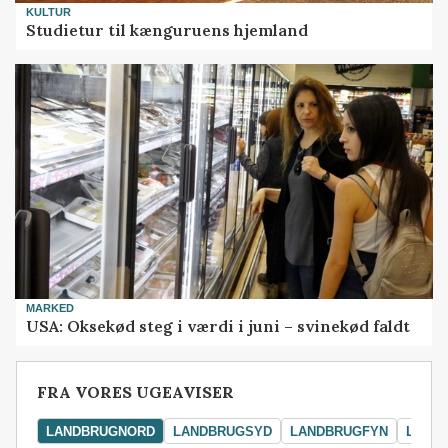
KULTUR
Studietur til kænguruens hjemland
MARKED
USA: Oksekød steg i værdi i juni – svinekød faldt
FRA VORES UGEAVISER
LANDBRUGNORD
LANDBRUGSYD
LANDBRUGFYN
LAND