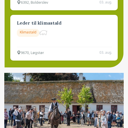
6392, Bolderslev
03. aug.
Leder til klimastald
Klimastald
9670, Løgstør
03. aug.