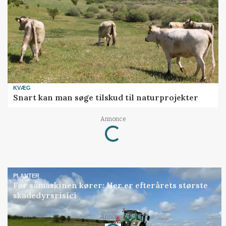
KVÆG
Snart kan man søge tilskud til naturprojekter
Annonce
Loading...
PLANTER
Før såmaskinen kører: Her er efterårets største
skadedyrsrisici
Annonce