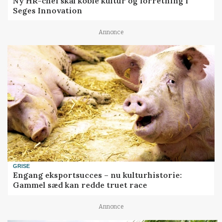
Ny HR-chef skal koble kultur og forretning i
Seges Innovation
Annonce
GRISE
Engang eksportsucces – nu kulturhistorie:
Gammel sæd kan redde truet race
Annonce