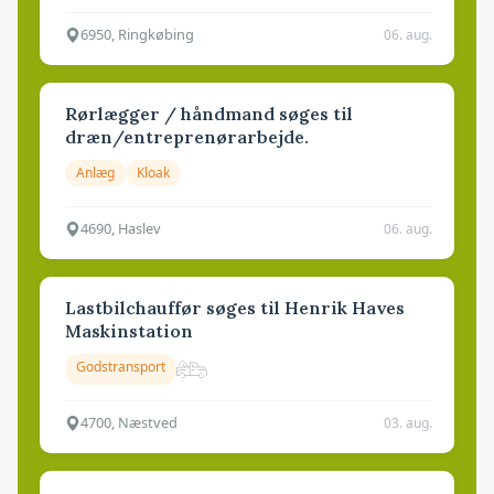
6950, Ringkøbing
06. aug.
Rørlægger / håndmand søges til
dræn/entreprenørarbejde.
Anlæg
Kloak
4690, Haslev
06. aug.
Lastbilchauffør søges til Henrik Haves
Maskinstation
Godstransport
4700, Næstved
03. aug.