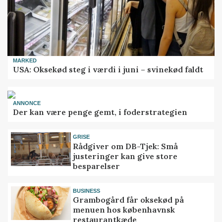
MARKED
USA: Oksekød steg i værdi i juni – svinekød faldt
ANNONCE
Der kan være penge gemt, i foderstrategien
GRISE
Rådgiver om DB-Tjek: Små
justeringer kan give store
besparelser
BUSINESS
Grambogård får oksekød på
menuen hos københavnsk
restaurantkæde