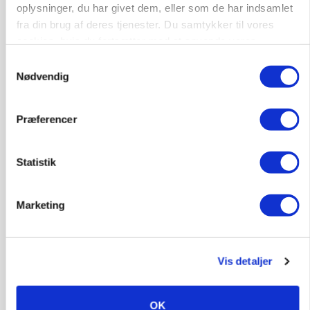
oplysninger, du har givet dem, eller som de har indsamlet
9670, Løgstør
03. aug.
fra din brug af deres tjenester. Du samtykker til vores
cookies, hvis du fortsætter med at anvende vores
hjemmeside.
Samtykkevalg
Nødvendig
Præferencer
Statistik
Marketing
PLANTER
KWS Rallys topper årets sortsforsøg i vinterbyg
Vis detaljer
OK