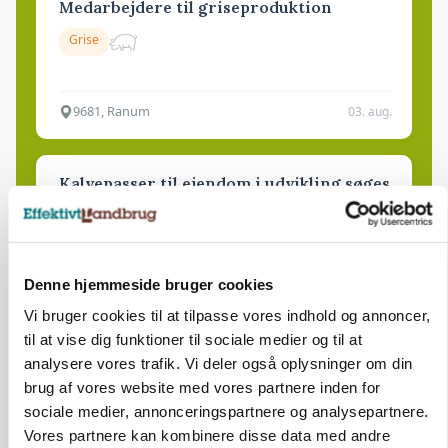
Medarbejdere til griseproduktion
Grise
9681, Ranum
03. aug.
Kalvepasser til ejendom i udvikling søges
Kalve
Denne hjemmeside bruger cookies
6392, Bolderslev
03. aug.
Vi bruger cookies til at tilpasse vores indhold og annoncer,
til at vise dig funktioner til sociale medier og til at
Leder til klimastald
analysere vores trafik. Vi deler også oplysninger om din
brug af vores website med vores partnere inden for
Klimastald
sociale medier, annonceringspartnere og analysepartnere.
Vores partnere kan kombinere disse data med andre