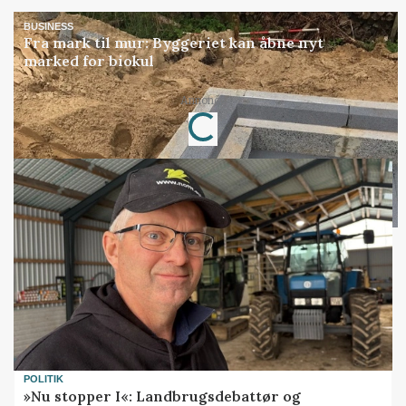
BUSINESS
Fra mark til mur: Byggeriet kan åbne nyt
marked for biokul
Annonce
Loading...
POLITIK
»Nu stopper I«: Landbrugsdebattør og