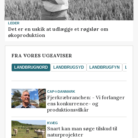
LEDER
Det er en uskik at udlægge et røgslør om
økoproduktion
FRA VORES UGEAVISER
LANDBRUGNORD
LANDBRUGSYD
LANDBRUGFYN
LAND
CAP-I-DANMARK
Fjerkræbranchen: - Vi forlanger
ens konkurrence- og
produktionsvilkår
KVÆG
Snart kan man søge tilskud til
naturprojekter