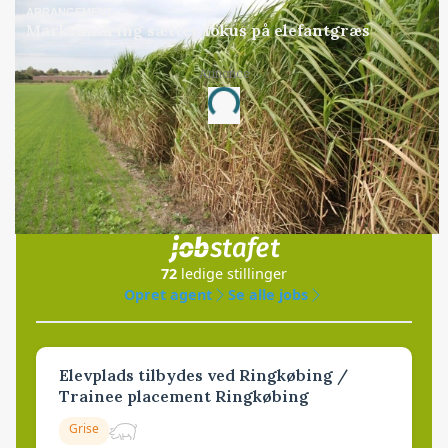
ARRANGEMENT
Markvandring sætter fokus på elefantgræs
Annonce
Loading...
Jobs
i samarbejde med
72
ledige stillinger
Opret agent
Se alle jobs
Elevplads tilbydes ved Ringkøbing /
Trainee placement Ringkøbing
Grise