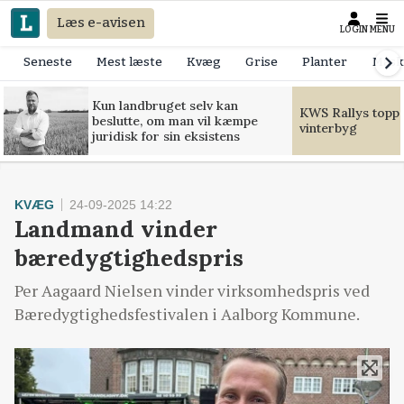
Læs e-avisen
LOGIN
MENU
Seneste
Mest læste
Kvæg
Grise
Planter
Mask
Kun landbruget selv kan
KWS Rallys toppe
beslutte, om man vil kæmpe
vinterbyg
juridisk for sin eksistens
KVÆG
24-09-2025 14:22
Landmand vinder
bæredygtighedspris
Per Aagaard Nielsen vinder virksomhedspris ved
Bæredygtighedsfestivalen i Aalborg Kommune.