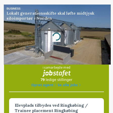
BUSINESS
Lokalt generationsskifte skal løfte midtjysk
siloimportør i Norden
Annonce
Loading...
Jobs
i samarbejde med
79
ledige stillinger
Opret agent
Se alle jobs
Elevplads tilbydes ved Ringkøbing /
Trainee placement Ringkøbing