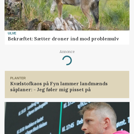
ULVE
Bekræftet: Sætter droner ind mod problemulv
Annonce
Loading...
PLANTER
Kvælstofkaos på Fyn lammer landmænds
såplaner: - Jeg føler mig pisset på