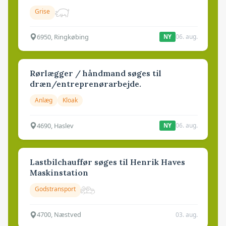
Grise
6950, Ringkøbing
06. aug.
NY
Rørlægger / håndmand søges til
dræn/entreprenørarbejde.
Anlæg
Kloak
4690, Haslev
06. aug.
NY
Lastbilchauffør søges til Henrik Haves
Maskinstation
Godstransport
4700, Næstved
03. aug.