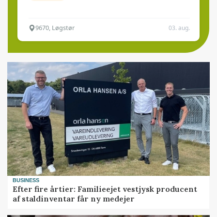
9670, Løgstør
03. aug.
BUSINESS
Efter fire årtier: Familieejet vestjysk producent
af staldinventar får ny medejer