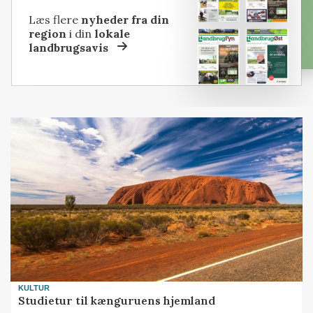
Læs flere
nyheder fra din
region
i din
lokale
landbrugsavis
KULTUR
Studietur til kænguruens hjemland