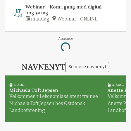
Webinar – Kom i gang med digital
17
bogføring
AUG
mandag
Webinar - ONLINE
Annonce
Loading...
NAVNENYT
Se mere navnenyt
3. AUG.
3. AUG.
Michaela Toft Jepsen
Anette Pl
Velkommen til økonomiassistent trainee
Velkommen 
Michaela Toft Jepsen hos Østdansk
Anette Pl
Landboforening
Landbofor