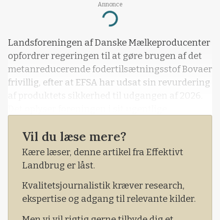
Annonce
Loading...
Landsforeningen af Danske Mælkeproducenter
opfordrer regeringen til at gøre brugen af det
metanreducerende fodertilsætningsstof Bovaer
frivillig, efter at EFSA har udsat sin revurdering
af produktets sikkerhed til udgangen af 2026.
Det oplyser foreningen i sit ugentlige
nyhedsbrev.
Vil du læse mere?
Kære læser, denne artikel fra Effektivt
Landbrug er låst.
Kvalitetsjournalistik kræver research,
ekspertise og adgang til relevante kilder.
Men vi vil rigtig gerne tilbyde dig et