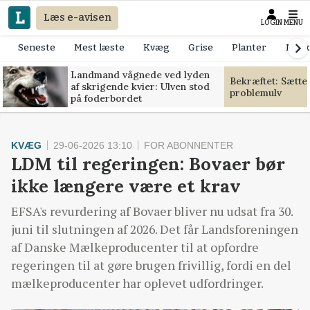
Læs e-avisen
LOGIN
MENU
Seneste
Mest læste
Kvæg
Grise
Planter
Mask
Landmand vågnede ved lyden
Bekræftet: Sætte
af skrigende kvier: Ulven stod
problemulv
på foderbordet
KVÆG
29-06-2026 13:10
FOR ABONNENTER
LDM til regeringen: Bovaer bør
ikke længere være et krav
EFSA's revurdering af Bovaer bliver nu udsat fra 30.
juni til slutningen af 2026. Det får Landsforeningen
af Danske Mælkeproducenter til at opfordre
regeringen til at gøre brugen frivillig, fordi en del
mælkeproducenter har oplevet udfordringer.