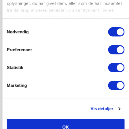
Det er en uskik at udlægge et røgslør om
oplysninger, du har givet dem, eller som de har indsamlet
økoproduktion
fra din brug af deres tjenester. Du samtykker til vores
cookies, hvis du fortsætter med at anvende vores
Annonce
hjemmeside.
Samtykkevalg
Nødvendig
PLANTER
HØST-TOUR
18 montører står klar i høsten: Sådan holder PN
Maskiner landmænd i gang
Præferencer
Annonce
Loading...
Statistik
Marketing
Vis detaljer
OK