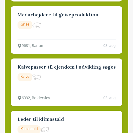
Medarbejdere til griseproduktion
Grise
9681, Ranum
03. aug.
Kalvepasser til ejendom i udvikling søges
Kalve
6392, Bolderslev
03. aug.
Leder til klimastald
Klimastald