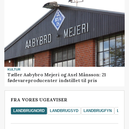
KULTUR
Tæller Aabybro Mejeri og Axel Månsson: 21
fødevareproducenter indstillet til pris
FRA VORES UGEAVISER
LANDBRUGNORD
LANDBRUGSYD
LANDBRUGFYN
LAND