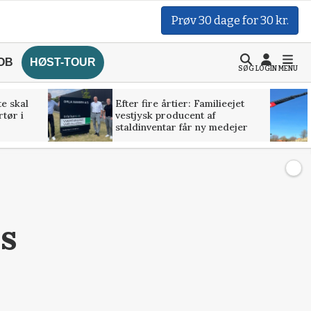
Prøv 30 dage for 30 kr.
OB
HØST-TOUR
SØG
LOGIN
MENU
te skal
Efter fire årtier: Familieejet
rtør i
vestjysk producent af
staldinventar får ny medejer
ds