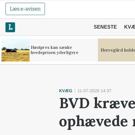
Læs e-avisen
SENESTE
KV
Høstpres kan sænke
Herregård holde
hvedeprisen yderligere
KVÆG
11-07-2026 14:37
BVD kræver
ophævede r