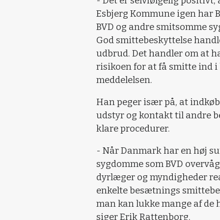
- Det er selvfølgelig positivt
Esbjerg Kommune igen har BV
BVD og andre smitsomme s
God smittebeskyttelse handle
udbrud. Det handler om at ha
risikoen for at få smitte ind
meddelelsen.
Han peger især på, at indkøb 
udstyr og kontakt til andre 
klare procedurer.
- Når Danmark har en høj sun
sygdomme som BVD overvåges
dyrlæger og myndigheder rea
enkelte besætnings smittebesk
man kan lukke mange af de hu
siger Erik Rattenborg.