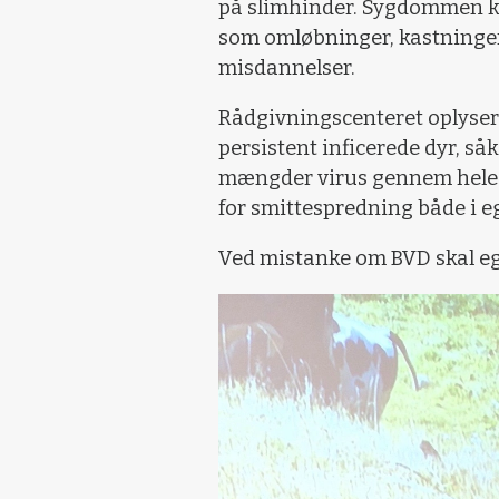
på slimhinder. Sygdommen k
som omløbninger, kastninger,
misdannelser.
Rådgivningscenteret oplyser 
persistent inficerede dyr, såk
mængder virus gennem hele l
for smittespredning både i e
Ved mistanke om BVD skal eg