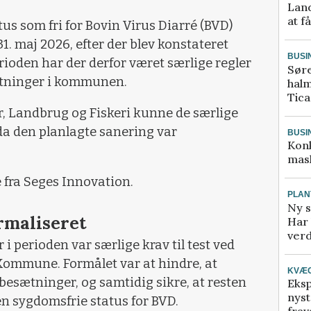
Land
at f
us som fri for Bovin Virus Diarré (BVD)
31. maj 2026, efter der blev konstateret
BUSI
erioden har der derfor været særlige regler
Sør
sætninger i kommunen.
halm
Tic
er, Landbrug og Fiskeri kunne de særlige
, da den planlagte sanering var
BUSI
Kon
mask
 fra Seges Innovation.
PLAN
Ny s
rmaliseret
Har 
verd
i perioden var særlige krav til test ved
 Kommune. Formålet var at hindre, at
KVÆ
 besætninger, og samtidig sikre, at resten
Eksp
nyst
 sygdomsfrie status for BVD.
frav