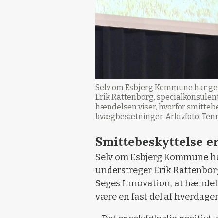
Selv om Esbjerg Kommune har gen
Erik Rattenborg, specialkonsulent
hændelsen viser, hvorfor smittebe
kvægbesætninger. Arkivfoto: Ten
Smittebeskyttelse e
Selv om Esbjerg Kommune har
understreger Erik Rattenborg
Seges Innovation, at hændels
være en fast del af hverdag