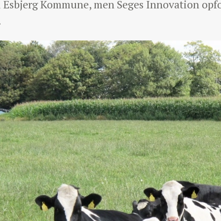
 i Esbjerg Kommune, men Seges Innovation opfor
.