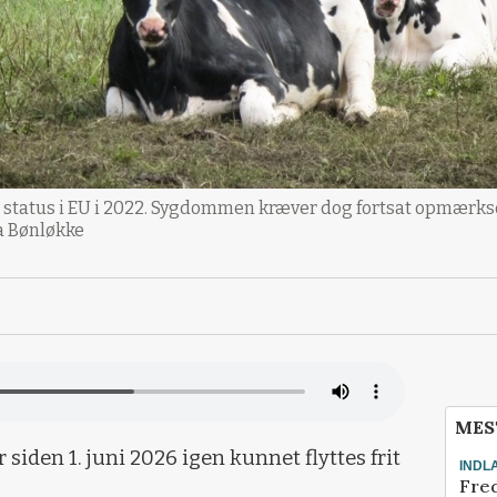
 status i EU i 2022. Sygdommen kræver dog fortsat opmærkso
a Bønløkke
MES
iden 1. juni 2026 igen kunnet flyttes frit
INDL
Fred