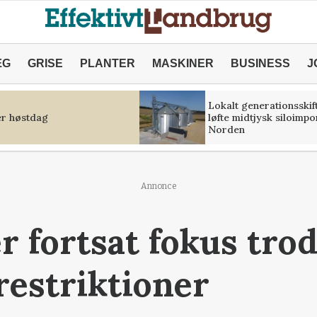
ÆG
GRISE
PLANTER
MASKINER
BUSINESS
J
Lokalt generationsskif
r høstdag
løfte midtjysk siloimpo
Norden
Annonce
 fortsat fokus tro
estriktioner