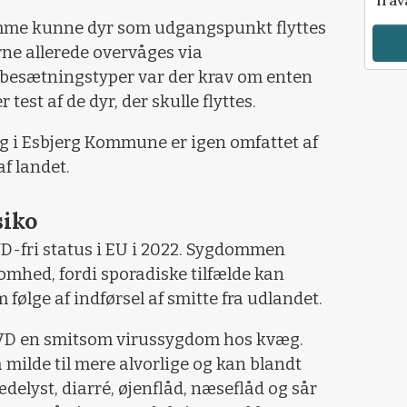
mme kunne dyr som udgangspunkt flyttes
rne allerede overvåges via
besætningstyper var der krav om enten
est af de dyr, der skulle flyttes.
g i Esbjerg Kommune er igen omfattet af
f landet.
siko
D-fri status i EU i 2022. Sygdommen
mhed, fordi sporadiske tilfælde kan
ølge af indførsel af smitte fra udlandet.
BVD en smitsom virussygdom hos kvæg.
milde til mere alvorlige og kan blandt
delyst, diarré, øjenflåd, næseflåd og sår