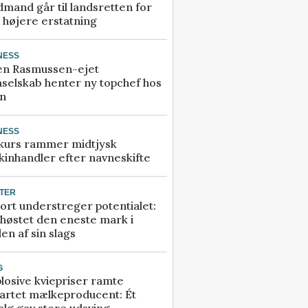
mand går til landsretten for
å højere erstatning
NESS
en Rasmussen-ejet
selskab henter ny topchef hos
an
NESS
kurs rammer midtjysk
inhandler efter navneskifte
TER
ort understreger potentialet:
høstet den eneste mark i
en af sin slags
G
losive kviepriser ramte
artet mælkeproducent: Ét
alg gav store udsving