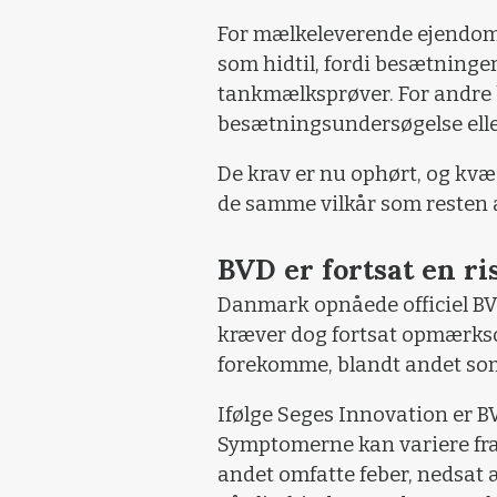
For mælkeleverende ejendo
som hidtil, fordi besætninge
tankmælksprøver. For andre 
besætningsundersøgelse eller t
De krav er nu ophørt, og kvæ
de samme vilkår som resten a
BVD er fortsat en ri
Danmark opnåede officiel BV
kræver dog fortsat opmærkso
forekomme, blandt andet som f
Ifølge Seges Innovation er 
Symptomerne kan variere fra 
andet omfatte feber, nedsat æ