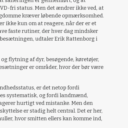
, at saneringen er gennemført, og at
D-fri status. Men det ændrer ikke ved, at
ygdomme kræver løbende opmærksomhed.
r ikke kun om at reagere, når der er et
ve faste rutiner, der hver dag mindsker
 i besætningen, udtaler Erik Rattenborg i
og flytning af dyr, besøgende, køretøjer,
besætninger er områder, hvor der bør være
dhedsstatus, er det netop fordi
 systematisk, og fordi landmænd,
gerer hurtigt ved mistanke. Men den
yttelse er stadig helt central. Det er her,
ller, hvor smitten ellers kan komme ind,