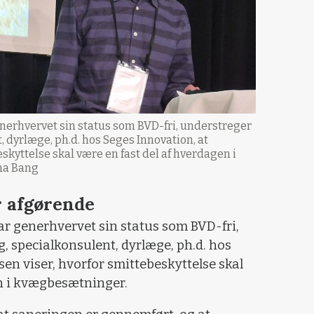
erhvervet sin status som BVD-fri, understreger
, dyrlæge, ph.d. hos Seges Innovation, at
skyttelse skal være en fast del af hverdagen i
na Bang
r afgørende
 generhvervet sin status som BVD-fri,
, specialkonsulent, dyrlæge, ph.d. hos
en viser, hvorfor smittebeskyttelse skal
en i kvægbesætninger.