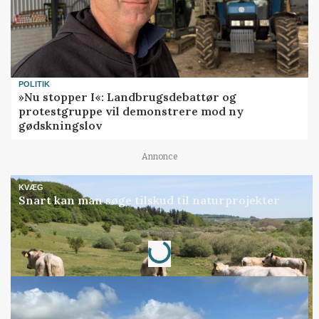
POLITIK
»Nu stopper I«: Landbrugsdebattør og
protestgruppe vil demonstrere mod ny
gødskningslov
Annonce
KVÆG
Snart kan man søge tilskud til naturprojekter
Annonce
Loading...