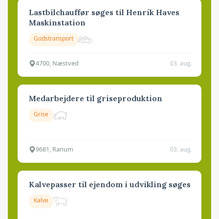
Lastbilchauffør søges til Henrik Haves
Maskinstation
Godstransport
4700, Næstved
03. aug.
Medarbejdere til griseproduktion
Grise
9681, Ranum
03. aug.
Kalvepasser til ejendom i udvikling søges
Kalve