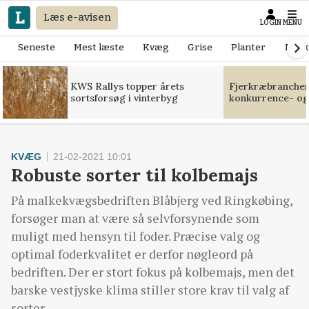
Læs e-avisen
LOGIN
MENU
Seneste
Mest læste
Kvæg
Grise
Planter
Mask
KWS Rallys topper årets
Fjerkræbranchen:
sortsforsøg i vinterbyg
konkurrence- og
KVÆG
21-02-2021 10:01
Robuste sorter til kolbemajs
På malkekvægsbedriften Blåbjerg ved Ringkøbing,
forsøger man at være så selvforsynende som
muligt med hensyn til foder. Præcise valg og
optimal foderkvalitet er derfor nøgleord på
bedriften. Der er stort fokus på kolbemajs, men det
barske vestjyske klima stiller store krav til valg af
sorter.