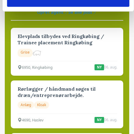
76
ledige stillinger
Opret agent
Se alle jobs
Elevplads tilbydes ved Ringkøbing /
Trainee placement Ringkøbing
Grise
6950, Ringkøbing
06. aug.
NY
Rørlægger / håndmand søges til
dræn/entreprenørarbejde.
Anlæg
Kloak
4690, Haslev
06. aug.
NY