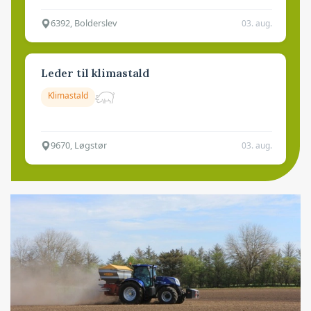
6392, Bolderslev
03. aug.
Leder til klimastald
Klimastald
9670, Løgstør
03. aug.