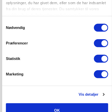
oplysninger, du har givet dem, eller som de har indsamlet
fra din brug af deres tjenester. Du samtykker til vores
cookies, hvis du fortsætter med at anvende vores
BUSINESS
Fra mark til mur: Byggeriet kan åbne nyt
hjemmeside.
Samtykkevalg
marked for biokul
Nødvendig
Annonce
Præferencer
BUSINESS
Ejer eller medejer? Nyt tv-format udfordrer
landbrugets ejerstruktur
Statistik
Annonce
Loading...
Marketing
Jobs
Vis detaljer
i samarbejde med
OK