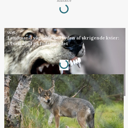
Annonce
Loading...
ULVE
Landmand vågnede ved lyden af skrigende kvier:
Ulven stod på foderbordet
Annonce
Loading...