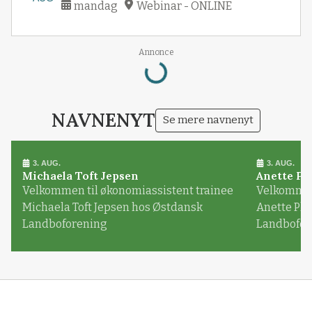
mandag
Webinar - ONLINE
Loading...
Annonce
NAVNENYT
Se mere navnenyt
3. AUG.
3. AUG.
Michaela Toft Jepsen
Anette Pl
Velkommen til økonomiassistent trainee
Velkommen 
Michaela Toft Jepsen hos Østdansk
Anette Pl
Landboforening
Landbofor