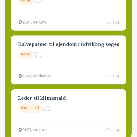
Grise
9681, Ranum
03. aug.
Kalvepasser til ejendom i udvikling søges
Kalve
6392, Bolderslev
03. aug.
Leder til klimastald
Klimastald
9670, Løgstør
03. aug.