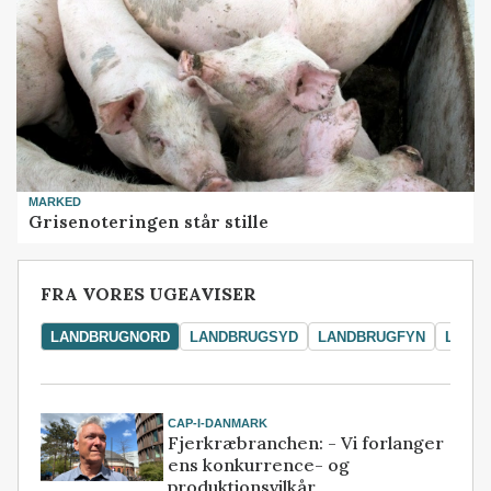
MARKED
Grisenoteringen står stille
FRA VORES UGEAVISER
LANDBRUGNORD
LANDBRUGSYD
LANDBRUGFYN
LAND
CAP-I-DANMARK
Fjerkræbranchen: - Vi forlanger
ens konkurrence- og
produktionsvilkår