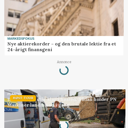
MARKEDSFOKUS
Nye aktierekorder – og den brutale lektie fra et
24-årigt finansgeni
Loading...
Annonce
PLANTER
HØST-TOUR
18 montører står klar i høsten: Sådan holder PN
Maskiner landmænd i gang
Loading...
Annonce