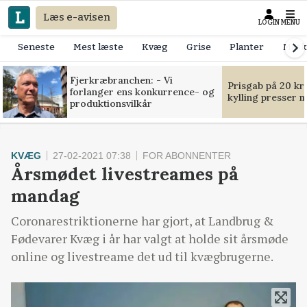
Læs e-avisen
LOGIN
MENU
Seneste
Mest læste
Kvæg
Grise
Planter
Mask
Fjerkræbranchen: - Vi
Prisgab på 20 kr
forlanger ens konkurrence- og
kylling presser 
produktionsvilkår
KVÆG
27-02-2021 07:38
FOR ABONNENTER
Årsmødet livestreames på
mandag
Coronarestriktionerne har gjort, at Landbrug &
Fødevarer Kvæg i år har valgt at holde sit årsmøde
online og livestreame det ud til kvægbrugerne.