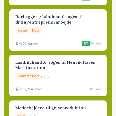
Rørlægger / håndmand søges til
dræn/entreprenørarbejde.
Anlæg
Kloak
4690, Haslev
06. aug.
NY
Lastbilchauffør søges til Henrik Haves
Maskinstation
Godstransport
4700, Næstved
03. aug.
Medarbejdere til griseproduktion