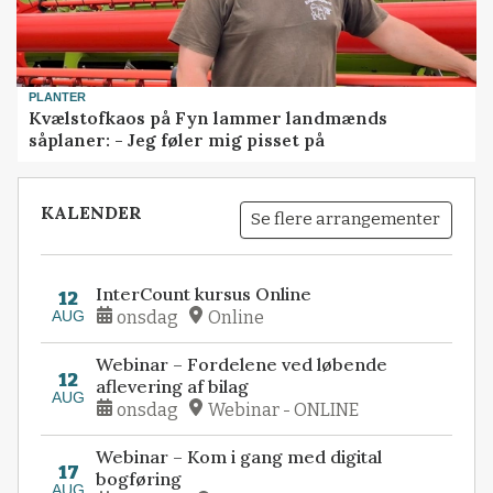
PLANTER
Kvælstofkaos på Fyn lammer landmænds
såplaner: - Jeg føler mig pisset på
KALENDER
Se flere arrangementer
InterCount kursus Online
12
AUG
onsdag
Online
Webinar – Fordelene ved løbende
12
aflevering af bilag
AUG
onsdag
Webinar - ONLINE
Webinar – Kom i gang med digital
17
bogføring
AUG