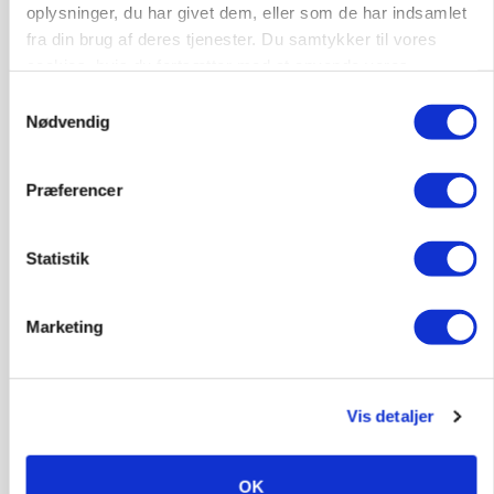
oplysninger, du har givet dem, eller som de har indsamlet
PLANTER
fra din brug af deres tjenester. Du samtykker til vores
Før såmaskinen kører: Her er efterårets største
cookies, hvis du fortsætter med at anvende vores
skadedyrsrisici
hjemmeside.
Samtykkevalg
Loading...
Nødvendig
Annonce
Præferencer
Statistik
Marketing
Vis detaljer
MARKED
Uændret notering: Spæde lyspunkter i fortsat
OK