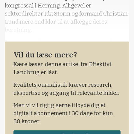
kongressal i Herning. Alligevel er
sektordirektør Ida Storm og formand Christian
Lund mere end klar til at aflægge deres
beretning.
Det bliver online med mulighed for at stille
spørgsmål både over chat og via sms.
Vil du læse mere?
Kære læser, denne artikel fra Effektivt
Landbrug er låst.
Kvalitetsjournalistik kræver research,
ekspertise og adgang til relevante kilder.
Men vi vil rigtig gerne tilbyde dig et
digitalt abonnement i 30 dage for kun
30 kroner.