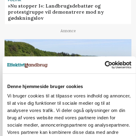
POLITIK
»Nu stopper I«: Landbrugsdebattør og
protestgruppe vil demonstrere mod ny
gødskningslov
Annonce
Denne hjemmeside bruger cookies
Vi bruger cookies til at tilpasse vores indhold og annoncer,
til at vise dig funktioner til sociale medier og til at
analysere vores trafik. Vi deler også oplysninger om din
KVÆG
brug af vores website med vores partnere inden for
Snart kan man søge tilskud til naturprojekter
sociale medier, annonceringspartnere og analysepartnere.
Vores partnere kan kombinere disse data med andre
Annonce