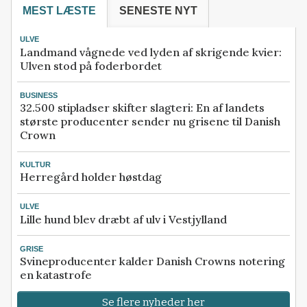
MEST LÆSTE
SENESTE NYT
ULVE
Landmand vågnede ved lyden af skrigende kvier:
Ulven stod på foderbordet
BUSINESS
32.500 stipladser skifter slagteri: En af landets
største producenter sender nu grisene til Danish
Crown
KULTUR
Herregård holder høstdag
ULVE
Lille hund blev dræbt af ulv i Vestjylland
GRISE
Svineproducenter kalder Danish Crowns notering
en katastrofe
Se flere nyheder her