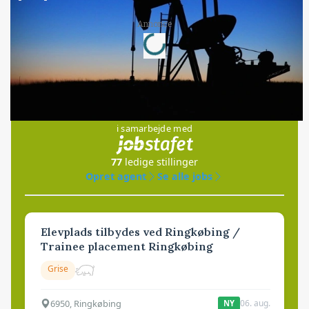
Loading...
Annonce
Jobs
i samarbejde med
77
ledige stillinger
Opret agent
Se alle jobs
Elevplads tilbydes ved Ringkøbing /
Trainee placement Ringkøbing
Grise
6950, Ringkøbing
06. aug.
NY