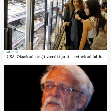
MARKED
USA: Oksekød steg i værdi i juni – svinekød faldt