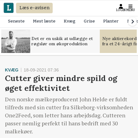
Læs e-avisen
LOGIN
MENU
Seneste
Mest læste
Kvæg
Grise
Planter
Mask
Det er en uskik at udlægge et
Nye aktierekorde
røgslør om økoproduktion
fra et 24-årigt f
KVÆG
18-09-2021 07:36
Cutter giver mindre spild og
øget effektivitet
Den norske mælkeproducent John Helde er fuldt
tilfreds med sin cutter fra Silkeborg-virksomheden
One2Feed, som letter hans arbejdsdag. Cutteren
passer nemlig perfekt til hans bedrift med 30
malkekøer.