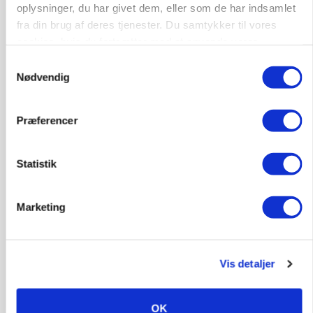
oplysninger, du har givet dem, eller som de har indsamlet
fra din brug af deres tjenester. Du samtykker til vores
6392, Bolderslev
03. aug.
cookies, hvis du fortsætter med at anvende vores
hjemmeside.
Samtykkevalg
Nødvendig
Leder til klimastald
Klimastald
Præferencer
9670, Løgstør
03. aug.
Statistik
Marketing
Vis detaljer
OK