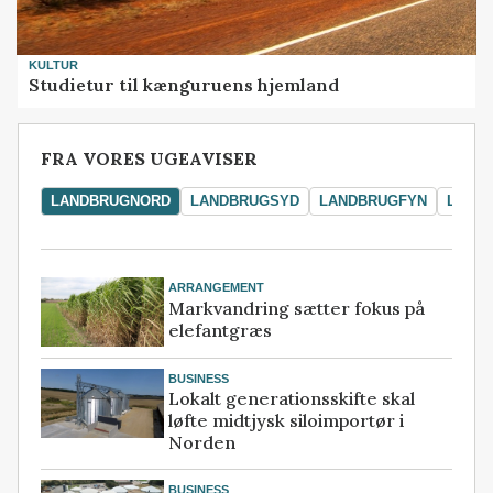
KULTUR
Studietur til kænguruens hjemland
FRA VORES UGEAVISER
LANDBRUGNORD
LANDBRUGSYD
LANDBRUGFYN
LAND
ARRANGEMENT
Markvandring sætter fokus på
elefantgræs
BUSINESS
Lokalt generationsskifte skal
løfte midtjysk siloimportør i
Norden
BUSINESS