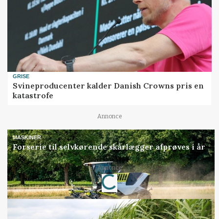
GRISE
Svineproducenter kalder Danish Crowns pris en
katastrofe
Annonce
MASKINER
Forserie til selvkørende skårlægger afprøves i år
Annonce
Loading...