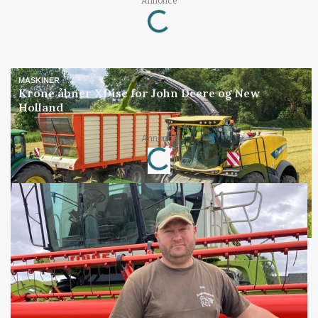
Annonce
Loading...
MASKINER
Krone åbner XDisc for John Deere og New
Holland
Annonce
Loading...