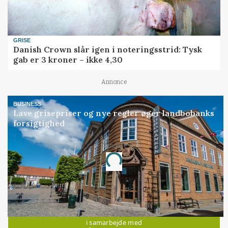
GRISE
Danish Crown slår igen i noteringsstrid: Tysk
gab er 3 kroner – ikke 4,30
Annonce
BUSINESS
Lave grisepriser og nye regler øger landbobanks
forsigtighed
Loading...
Annonce
Jobs
i samarbejde med