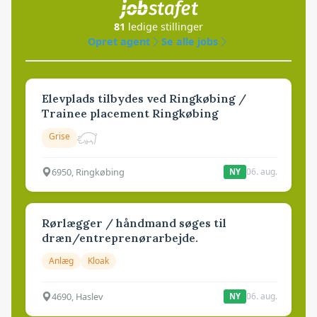
81
ledige stillinger
Opret agent
Se alle jobs
Elevplads tilbydes ved Ringkøbing /
Trainee placement Ringkøbing
Grise
6950, Ringkøbing
06. aug.
NY
Rørlægger / håndmand søges til
dræn/entreprenørarbejde.
Anlæg
Kloak
4690, Haslev
06. aug.
NY