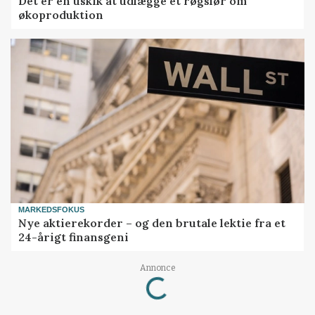
Det er en uskik at udlægge et røgslør om
økoproduktion
MARKEDSFOKUS
Nye aktierekorder – og den brutale lektie fra et
24-årigt finansgeni
Annonce
Loading...