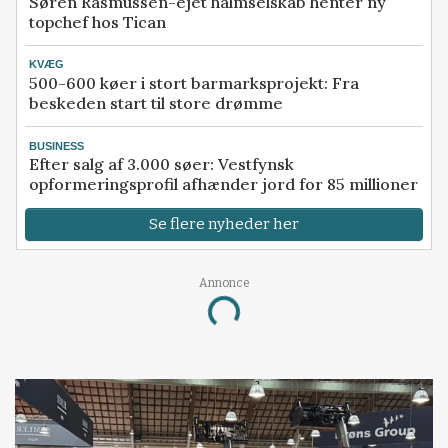
Søren Rasmussen-ejet halmselskab henter ny
topchef hos Tican
KVÆG
500-600 køer i stort barmarksprojekt: Fra
beskeden start til store drømme
BUSINESS
Efter salg af 3.000 søer: Vestfynsk
opformeringsprofil afhænder jord for 85 millioner
Se flere nyheder her
Loading...
Annonce