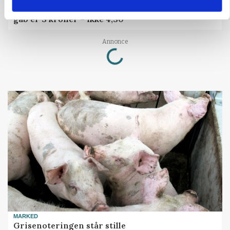
Danish Crown slår igen i noteringsstrid: Tysk
gab er 3 kroner – ikke 4,30
Loading...
Annonce
MARKED
Grisenoteringen står stille