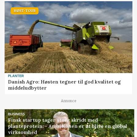
HØST-TOUR
PLANTER
Danish Agro: Høsten tegner til god kvalitet og
middeludbytter
Annonce
BUSINESS
Finsk startup tager store skridt med
planteprotein: - Ambitionen er at blive en global
virksomhed