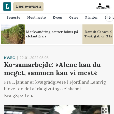
Læs e-avisen
LOGIN
MENU
Seneste
Mest læste
Kvæg
Grise
Planter
Mask
Markvandring sætter fokus på
Danish Crown slår
elefantgræs
Tysk gab er 3 kr
KVÆG
22-01-2022 08:08
Ko-samarbejde: »Alene kan du
meget, sammen kan vi mest«
Fra 1. januar er kvægrådgivere i Fjordland Lemvig
blevet en del af rådgivningsselskabet
KvægXperten.