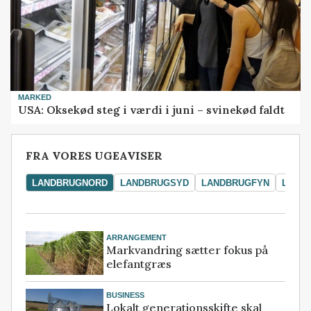
MARKED
USA: Oksekød steg i værdi i juni – svinekød faldt
FRA VORES UGEAVISER
LANDBRUGNORD
LANDBRUGSYD
LANDBRUGFYN
LAND
ARRANGEMENT
Markvandring sætter fokus på
elefantgræs
BUSINESS
Lokalt generationsskifte skal