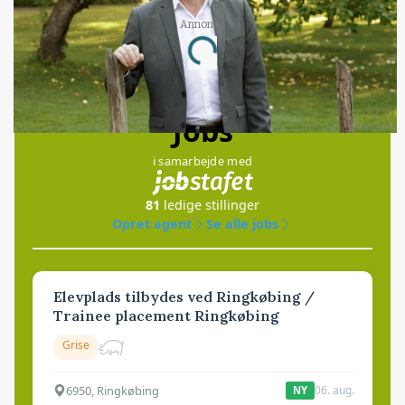
Annonce
Loading...
Jobs
i samarbejde med
81
ledige stillinger
Opret agent
Se alle jobs
Elevplads tilbydes ved Ringkøbing /
Trainee placement Ringkøbing
Grise
6950, Ringkøbing
06. aug.
NY