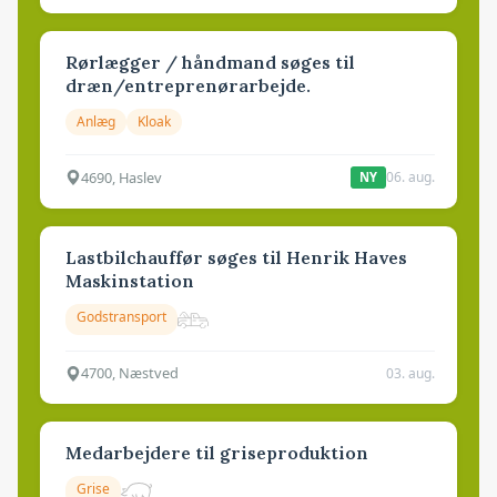
Rørlægger / håndmand søges til
dræn/entreprenørarbejde.
Anlæg
Kloak
4690, Haslev
06. aug.
NY
Lastbilchauffør søges til Henrik Haves
Maskinstation
Godstransport
4700, Næstved
03. aug.
Medarbejdere til griseproduktion
Grise