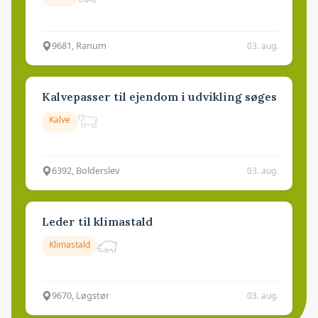
9681, Ranum
03. aug.
Kalvepasser til ejendom i udvikling søges
Kalve
6392, Bolderslev
03. aug.
Leder til klimastald
Klimastald
9670, Løgstør
03. aug.