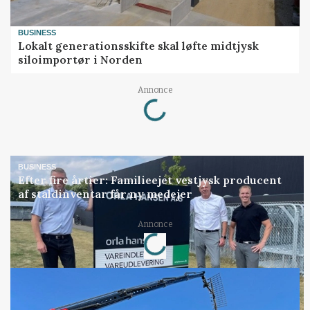
BUSINESS
Lokalt generationsskifte skal løfte midtjysk
siloimportør i Norden
Loading...
Annonce
BUSINESS
Efter fire årtier: Familieejet vestjysk producent
af staldinventar får ny medejer
Loading...
Annonce