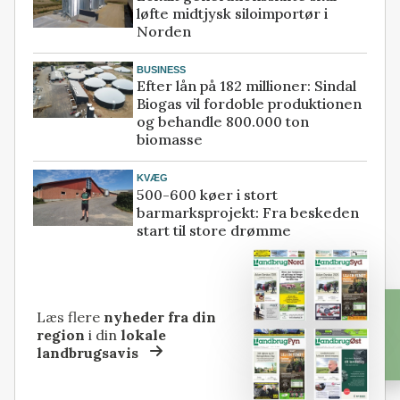
løfte midtjysk siloimportør i
Norden
BUSINESS
Efter lån på 182 millioner: Sindal
Biogas vil fordoble produktionen
og behandle 800.000 ton
biomasse
KVÆG
500-600 køer i stort
barmarksprojekt: Fra beskeden
start til store drømme
Læs flere
nyheder fra din
region
i din
lokale
landbrugsavis