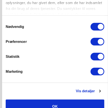
oplysninger, du har givet dem, eller som de har indsamlet
fra din brug af deres tjenester. Du samtykker til vores
cookies, hvis du fortsætter med at anvende vores
hjemmeside.
Samtykkevalg
Nødvendig
ARRANGEMENT
Markvandring sætter fokus på elefantgræs
Præferencer
Statistik
Marketing
Vis detaljer
OK
GRISE