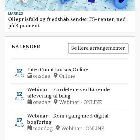
MARKED
Olieprisfald og fredshåb sender F5-renten ned
på 3 procent
KALENDER
Se flere arrangementer
InterCount kursus Online
12
AUG
onsdag
Online
Webinar – Fordelene ved løbende
12
aflevering af bilag
AUG
onsdag
Webinar - ONLINE
Webinar – Kom i gang med digital
17
bogføring
AUG
mandag
Webinar - ONLINE