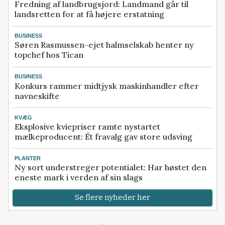
Fredning af landbrugsjord: Landmand går til
landsretten for at få højere erstatning
BUSINESS
Søren Rasmussen-ejet halmselskab henter ny
topchef hos Tican
BUSINESS
Konkurs rammer midtjysk maskinhandler efter
navneskifte
KVÆG
Eksplosive kviepriser ramte nystartet
mælkeproducent: Ét fravalg gav store udsving
PLANTER
Ny sort understreger potentialet: Har høstet den
eneste mark i verden af sin slags
Se flere nyheder her