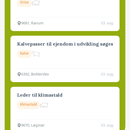
Grise
9681, Ranum
03. aug.
Kalvepasser til ejendom i udvikling søges
Kalve
6392, Bolderslev
03. aug.
Leder til klimastald
Klimastald
9670, Løgstør
03. aug.