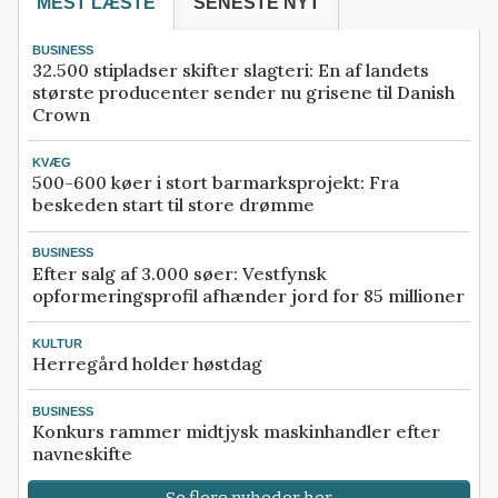
MEST LÆSTE
SENESTE NYT
BUSINESS
32.500 stipladser skifter slagteri: En af landets
største producenter sender nu grisene til Danish
Crown
KVÆG
500-600 køer i stort barmarksprojekt: Fra
beskeden start til store drømme
BUSINESS
Efter salg af 3.000 søer: Vestfynsk
opformeringsprofil afhænder jord for 85 millioner
KULTUR
Herregård holder høstdag
BUSINESS
Konkurs rammer midtjysk maskinhandler efter
navneskifte