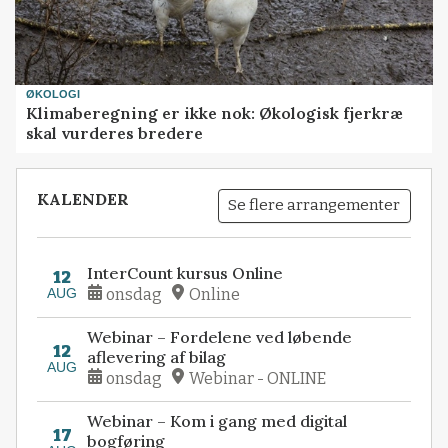
ØKOLOGI
Klimaberegning er ikke nok: Økologisk fjerkræ
skal vurderes bredere
KALENDER
Se flere arrangementer
InterCount kursus Online
12
AUG
onsdag
Online
Webinar – Fordelene ved løbende
12
aflevering af bilag
AUG
onsdag
Webinar - ONLINE
Webinar – Kom i gang med digital
17
bogføring