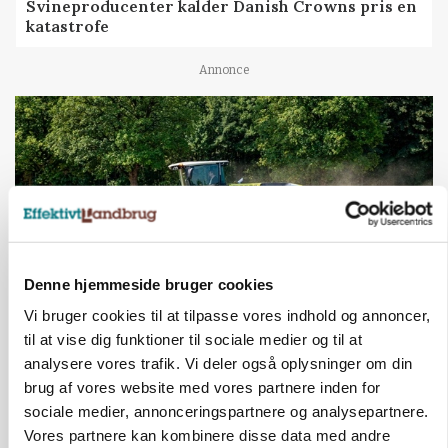
Svineproducenter kalder Danish Crowns pris en
katastrofe
Annonce
Denne hjemmeside bruger cookies
Vi bruger cookies til at tilpasse vores indhold og annoncer,
til at vise dig funktioner til sociale medier og til at
MASKINER
Forserie til selvkørende skårlægger afprøves i år
analysere vores trafik. Vi deler også oplysninger om din
brug af vores website med vores partnere inden for
Annonce
sociale medier, annonceringspartnere og analysepartnere.
Vores partnere kan kombinere disse data med andre
ARRANGEMENT