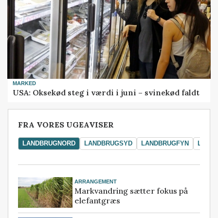
MARKED
USA: Oksekød steg i værdi i juni – svinekød faldt
FRA VORES UGEAVISER
LANDBRUGNORD
LANDBRUGSYD
LANDBRUGFYN
LAND
ARRANGEMENT
Markvandring sætter fokus på
elefantgræs