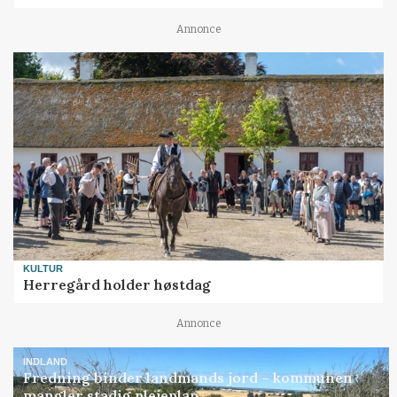
Annonce
KULTUR
Herregård holder høstdag
Annonce
INDLAND
Fredning binder landmands jord – kommunen
mangler stadig plejeplan