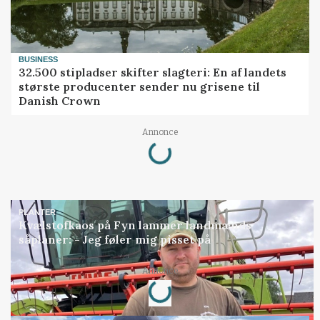
BUSINESS
32.500 stipladser skifter slagteri: En af landets
største producenter sender nu grisene til
Danish Crown
Annonce
Loading...
PLANTER
Kvælstofkaos på Fyn lammer landmænds
såplaner: - Jeg føler mig pisset på
Annonce
Loading...