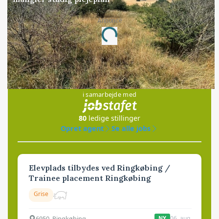
Annonce
Loading...
Jobs
i samarbejde med
80
ledige stillinger
Opret agent
Se alle jobs
Elevplads tilbydes ved Ringkøbing /
Trainee placement Ringkøbing
Grise
6950, Ringkøbing
06. aug.
NY