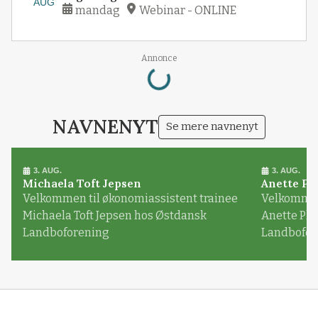
AUG
mandag
Webinar - ONLINE
Annonce
Loading...
NAVNENYT
Se mere navnenyt
3. AUG.
3. AUG.
Michaela Toft Jepsen
Anette Pl
Velkommen til økonomiassistent trainee
Velkommen 
Michaela Toft Jepsen hos Østdansk
Anette Pl
Landboforening
Landbofor