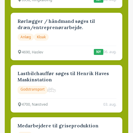
Rørlægger / håndmand søges til
dræn/entreprenørarbejde.
Anlæg
Kloak
4690, Haslev
06. aug.
NY
Lastbilchauffør søges til Henrik Haves
Maskinstation
Godstransport
4700, Næstved
03. aug.
Medarbejdere til griseproduktion