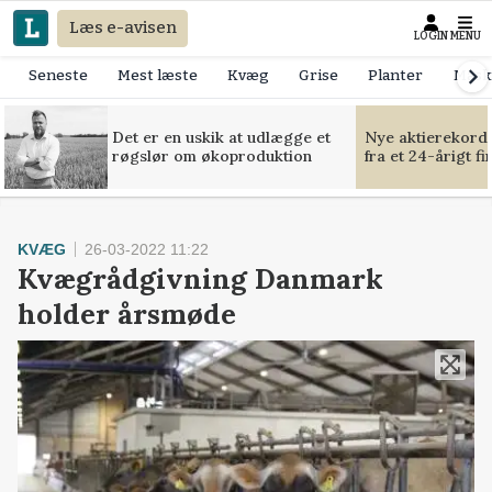
Læs e-avisen
LOGIN
MENU
Seneste
Mest læste
Kvæg
Grise
Planter
Mask
Det er en uskik at udlægge et
Nye aktierekorde
røgslør om økoproduktion
fra et 24-årigt f
KVÆG
26-03-2022 11:22
Kvægrådgivning Danmark
holder årsmøde