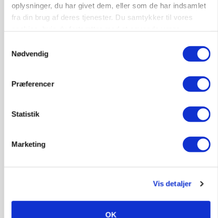
oplysninger, du har givet dem, eller som de har indsamlet
Markvandring sætter fokus på elefantgræs
fra din brug af deres tjenester. Du samtykker til vores
cookies, hvis du fortsætter med at anvende vores
Annonce
Loading...
hjemmeside.
Samtykkevalg
Nødvendig
Præferencer
Statistik
Marketing
GRISE
Vis detaljer
Danish Crown slår igen i noteringsstrid: Tysk
gab er 3 kroner – ikke 4,30
OK