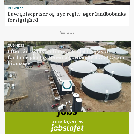
BUSINESS
Lave grisepriser og nye regler øger landbobanks
forsigtighed
Annonce
BUSINESS
Efter lån på 182 millioner: Sindal Biogas vil
fordoble produktionen og behandle 800.000 ton
biomasse
Loading...
Annonce
Jobs
i samarbejde med