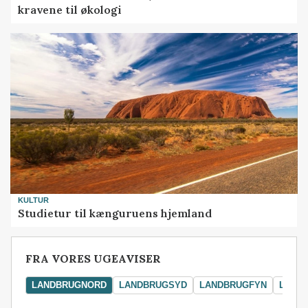
kravene til økologi
KULTUR
Studietur til kænguruens hjemland
FRA VORES UGEAVISER
LANDBRUGNORD
LANDBRUGSYD
LANDBRUGFYN
LAND