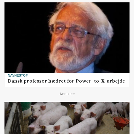
USA: Oksekød steg i værdi i juni – svinekød faldt
NAVNESTOF
Dansk professor hædret for Power-to-X-arbejde
Annonce