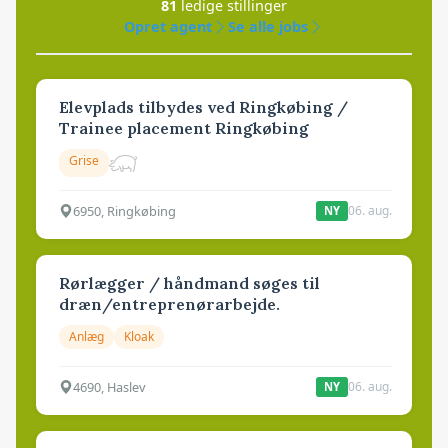
81
ledige stillinger
Opret agent
Se alle jobs
Elevplads tilbydes ved Ringkøbing /
Trainee placement Ringkøbing
Grise
6950, Ringkøbing
06. aug.
NY
Rørlægger / håndmand søges til
dræn/entreprenørarbejde.
Anlæg
Kloak
4690, Haslev
06. aug.
NY