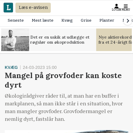
Læs e-avisen
LOGIN
MENU
Seneste
Mest læste
Kvæg
Grise
Planter
Mask
Det er en uskik at udlægge et
Nye aktierekorde
røgslør om økoproduktion
fra et 24-årigt f
KVÆG
24-03-2023 15:00
Mangel på grovfoder kan koste
dyrt
Økologirådgiver råder til, at man har en buffer i
markplanen, så man ikke står i en situation, hvor
man mangler grovfoder. Grovfodermangel er
nemlig dyrt, fastslår han.