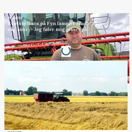
PLANTER
Kvælstofkaos på Fyn lammer landmænds
såplaner: - Jeg føler mig pisset på
Loading...
Annonce