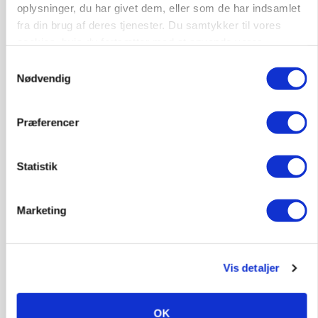
oplysninger, du har givet dem, eller som de har indsamlet
6392, Bolderslev
03. aug.
fra din brug af deres tjenester. Du samtykker til vores
cookies, hvis du fortsætter med at anvende vores
hjemmeside.
Samtykkevalg
Leder til klimastald
Nødvendig
Klimastald
Præferencer
9670, Løgstør
03. aug.
Statistik
Marketing
Vis detaljer
OK