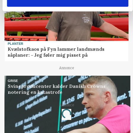
PLANTER
Kvælstofkaos på Fyn lammer landmænds
såplaner: - Jeg føler mig pisset på
Annonce
GRISE
Svineproducenter kalder Danish Crowns
notering en katastrofe
Loading...
Annonce