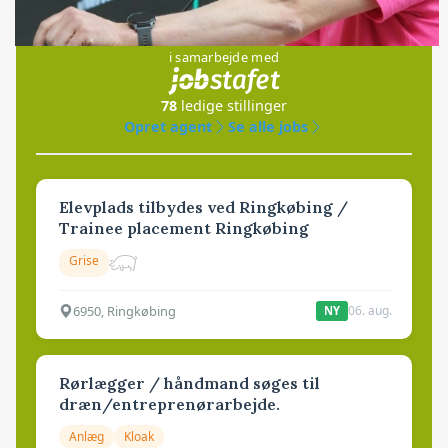
Jobs
i samarbejde med
78
ledige stillinger
Opret agent
Se alle jobs
Elevplads tilbydes ved Ringkøbing /
Trainee placement Ringkøbing
Grise
6950, Ringkøbing
06. aug.
NY
Rørlægger / håndmand søges til
dræn/entreprenørarbejde.
Anlæg
Kloak