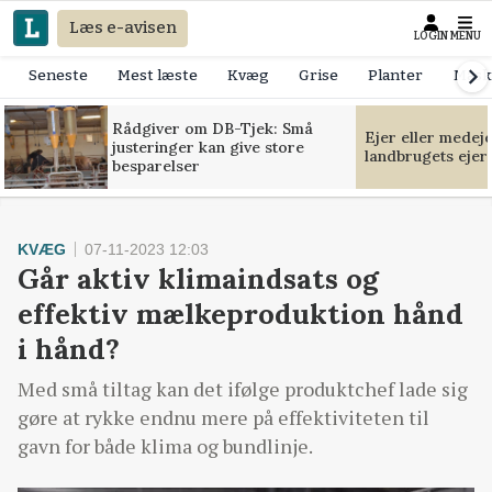
Læs e-avisen
LOGIN
MENU
Seneste
Mest læste
Kvæg
Grise
Planter
Mask
Rådgiver om DB-Tjek: Små
Ejer eller medej
justeringer kan give store
landbrugets ejer
besparelser
KVÆG
07-11-2023 12:03
Går aktiv klimaindsats og
effektiv mælkeproduktion hånd
i hånd?
Med små tiltag kan det ifølge produktchef lade sig
gøre at rykke endnu mere på effektiviteten til
gavn for både klima og bundlinje.