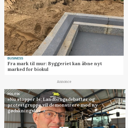
BUSINESS
Fra mark til mur: Byggeriet kan åbne nyt
marked for biokul
Annonce
POLITIK
»Nu stopper I«: Landbrugsdebattør og
protestgruppe vil demonstrere mod ny
gødskningslov
Annonce