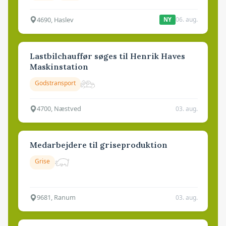
4690, Haslev
06. aug.
NY
Lastbilchauffør søges til Henrik Haves
Maskinstation
Godstransport
4700, Næstved
03. aug.
Medarbejdere til griseproduktion
Grise
9681, Ranum
03. aug.