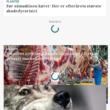
PLANTER
Før såmaskinen kører: Her er efterårets største
skadedyrsrisici
Annonce
Loading...
MARKED
Uændret notering: Spæde lyspunkter i fortsat
presset marked for oksekød
Annonce
Loading...