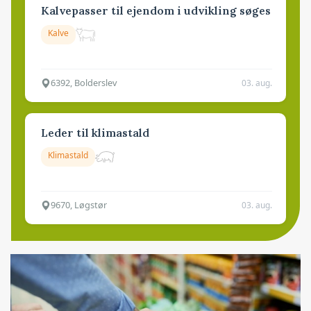
Kalvepasser til ejendom i udvikling søges
Kalve
6392, Bolderslev
03. aug.
Leder til klimastald
Klimastald
9670, Løgstør
03. aug.