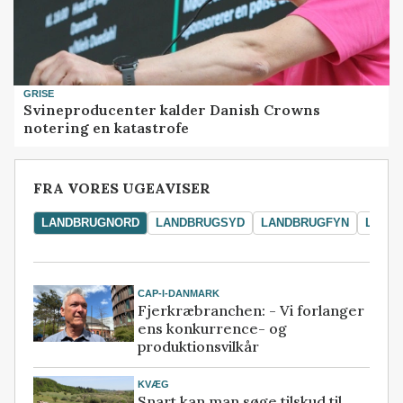
GRISE
Svineproducenter kalder Danish Crowns
notering en katastrofe
FRA VORES UGEAVISER
LANDBRUGNORD
LANDBRUGSYD
LANDBRUGFYN
LAND
CAP-I-DANMARK
Fjerkræbranchen: - Vi forlanger
ens konkurrence- og
produktionsvilkår
KVÆG
Snart kan man søge tilskud til