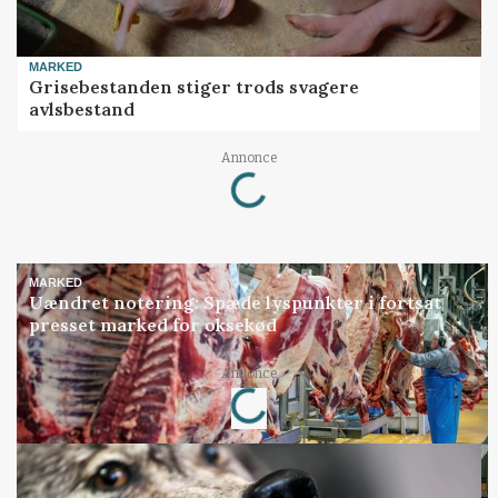
MARKED
Grisebestanden stiger trods svagere
avlsbestand
Loading...
Annonce
MARKED
Uændret notering: Spæde lyspunkter i fortsat
presset marked for oksekød
Loading...
Annonce