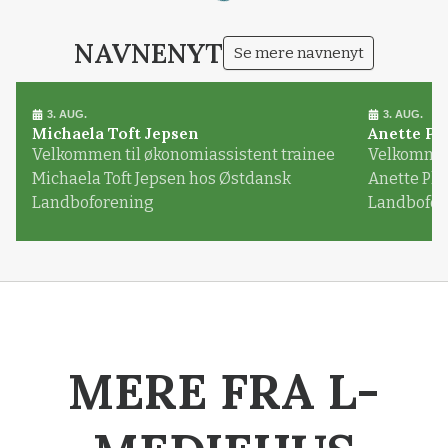
NAVNENYT
Se mere navnenyt
3. AUG.
3. AUG.
Michaela Toft Jepsen
Anette Pl
Velkommen til økonomiassistent trainee
Velkommen 
Michaela Toft Jepsen hos Østdansk
Anette Pl
Landboforening
Landbofor
MERE FRA L-