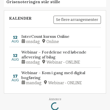
Grisenoteringen står stille
KALENDER
Se flere arrangementer
InterCount kursus Online
12
AUG
onsdag
Online
Webinar – Fordelene ved løbende
12
aflevering af bilag
AUG
onsdag
Webinar - ONLINE
Webinar – Kom i gang med digital
17
bogføring
AUG
mandag
Webinar - ONLINE
Loading...
Annonce