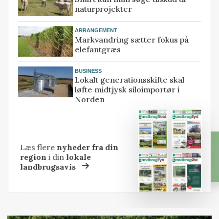
naturprojekter
ARRANGEMENT
Markvandring sætter fokus på
elefantgræs
BUSINESS
Lokalt generationsskifte skal
løfte midtjysk siloimportør i
Norden
Læs flere
nyheder fra din
region
i din
lokale
landbrugsavis