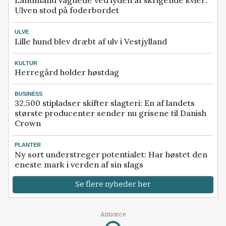
Landmand vågnede ved lyden af skrigende kvier:
Ulven stod på foderbordet
ULVE
Lille hund blev dræbt af ulv i Vestjylland
KULTUR
Herregård holder høstdag
BUSINESS
32.500 stipladser skifter slagteri: En af landets
største producenter sender nu grisene til Danish
Crown
PLANTER
Ny sort understreger potentialet: Har høstet den
eneste mark i verden af sin slags
Se flere nyheder her
Annonce