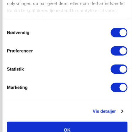
oplysninger, du har givet dem, eller som de har indsamlet
Loading...
fra din brug af deres tjenester. Du samtykker til vores
Annonce
cookies, hvis du fortsætter med at anvende vores
hjemmeside.
Samtykkevalg
Nødvendig
Præferencer
Statistik
Marketing
KVÆG
Snart kan man søge tilskud til naturprojekter
Vis detaljer
OK