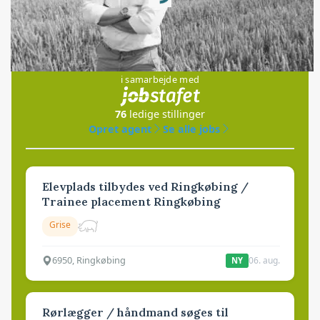
Loading...
Jobs
i samarbejde med
76
ledige stillinger
Opret agent
Se alle jobs
Elevplads tilbydes ved Ringkøbing /
Trainee placement Ringkøbing
Grise
6950, Ringkøbing
06. aug.
NY
Rørlægger / håndmand søges til