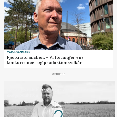
CAP-I-DANMARK
Fjerkræbranchen: - Vi forlanger ens
konkurrence- og produktionsvilkår
Annonce
LEDER
Det er en uskik at udlægge et røgslør om
økoproduktion
Annonce