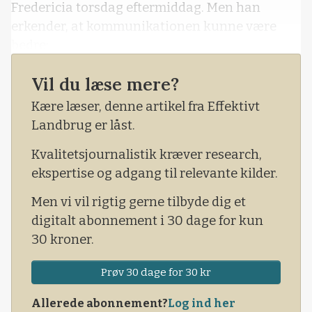
Fredericia torsdag eftermiddag. Men han
erkender, at kommunikationen kunne være
bedre:
- Man kan måske godt sige, at
Vil du læse mere?
kommunikationen ikke har været helt optimal,
Kære læser, denne artikel fra Effektivt
lød det fra Jan Toft Nørgaard i forbindelse med
Landbrug er låst.
pressemødet omkring årsregnskabet hos Arla i
går.
Kvalitetsjournalistik kræver research,
ekspertise og adgang til relevante kilder.
Men vi vil rigtig gerne tilbyde dig et
digitalt abonnement i 30 dage for kun
30 kroner.
Prøv 30 dage for 30 kr
Allerede abonnement?
Log ind her