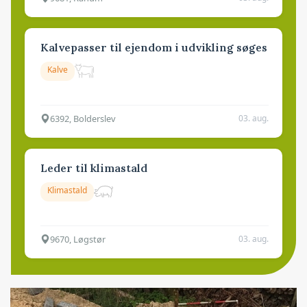
Kalvepasser til ejendom i udvikling søges
Kalve
6392, Bolderslev
03. aug.
Leder til klimastald
Klimastald
9670, Løgstør
03. aug.