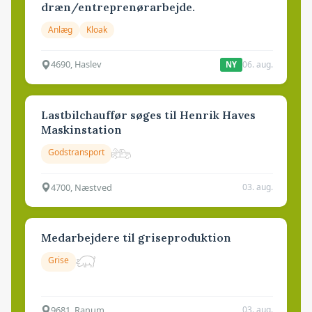
dræn/entreprenørarbejde.
Anlæg
Kloak
4690, Haslev
06. aug.
NY
Lastbilchauffør søges til Henrik Haves
Maskinstation
Godstransport
4700, Næstved
03. aug.
Medarbejdere til griseproduktion
Grise
9681, Ranum
03. aug.