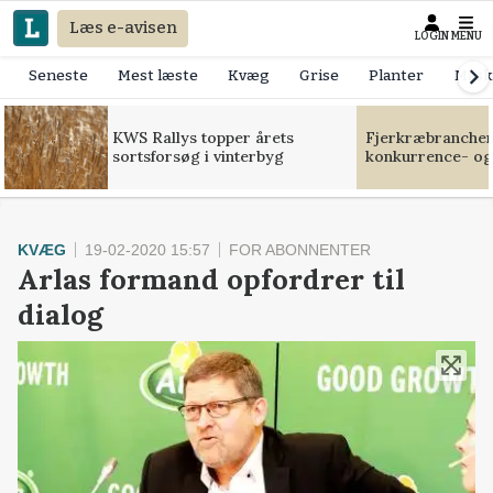
Læs e-avisen
LOGIN
MENU
Seneste
Mest læste
Kvæg
Grise
Planter
Mask
KWS Rallys topper årets
Fjerkræbranchen:
sortsforsøg i vinterbyg
konkurrence- og
KVÆG
19-02-2020 15:57
FOR ABONNENTER
Arlas formand opfordrer til
dialog