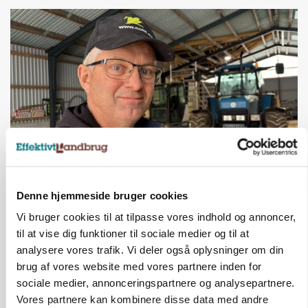
POLITIK
»Nu stopper I«: Landbrugsdebattør og
Denne hjemmeside bruger cookies
protestgruppe vil demonstrere mod ny
gødskningslov
Vi bruger cookies til at tilpasse vores indhold og annoncer,
til at vise dig funktioner til sociale medier og til at
Annonce
analysere vores trafik. Vi deler også oplysninger om din
brug af vores website med vores partnere inden for
POLITIK
sociale medier, annonceringspartnere og analysepartnere.
Folketinget behandler ny gødskningslov: Sådan
Vores partnere kan kombinere disse data med andre
kan den ændre din bedrift fra 2027