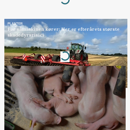
PLANTER
Før såmaskinen kører: Her er efterårets største
skadedyrsrisici
Loading...
Annonce