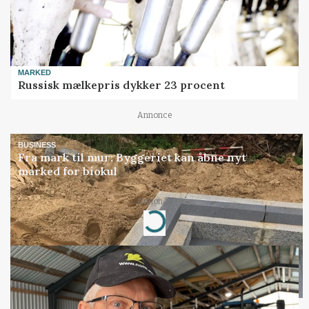
MARKED
Russisk mælkepris dykker 23 procent
Annonce
BUSINESS
Fra mark til mur: Byggeriet kan åbne nyt
marked for biokul
Loading...
Annonce