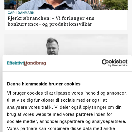
CAP-I-DANMARK
Fjerkræbranchen: - Vi forlanger ens
konkurrence- og produktionsvilkår
Denne hjemmeside bruger cookies
Vi bruger cookies til at tilpasse vores indhold og annoncer,
til at vise dig funktioner til sociale medier og til at
LEDER
analysere vores trafik. Vi deler også oplysninger om din
Kun landbruget selv kan beslutte, om man vil
brug af vores website med vores partnere inden for
kæmpe juridisk for sin eksistens
sociale medier, annonceringspartnere og analysepartnere.
Vores partnere kan kombinere disse data med andre