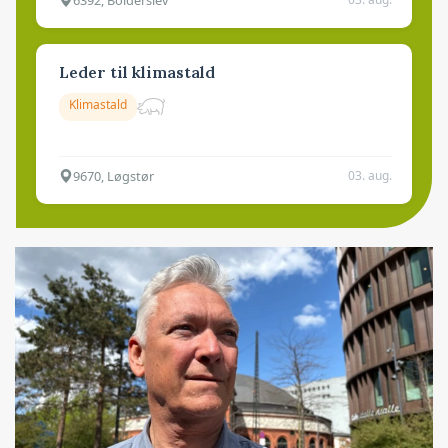
Leder til klimastald
Klimastald
9670, Løgstør
03. aug.