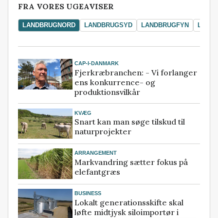
FRA VORES UGEAVISER
LANDBRUGNORD
LANDBRUGSYD
LANDBRUGFYN
LAND
CAP-I-DANMARK
Fjerkræbranchen: - Vi forlanger
ens konkurrence- og
produktionsvilkår
KVÆG
Snart kan man søge tilskud til
naturprojekter
ARRANGEMENT
Markvandring sætter fokus på
elefantgræs
BUSINESS
Lokalt generationsskifte skal
løfte midtjysk siloimportør i