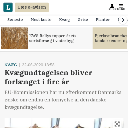
Læs e-avisen
LOGIN
MENU
Seneste
Mest læste
Kvæg
Grise
Planter
Mask
KWS Rallys topper årets
Fjerkræbranchen:
sortsforsøg i vinterbyg
konkurrence- og
KVÆG
22-06-2020 13:58
Kvægundtagelsen bliver
forlænget i fire år
EU-Kommissionen har nu efterkommet Danmarks
ønske om endnu en fornyelse af den danske
kvægundtagelse.