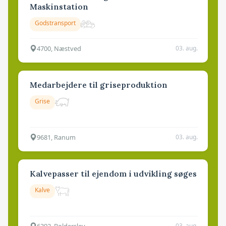
Maskinstation
Godstransport
4700, Næstved
03. aug.
Medarbejdere til griseproduktion
Grise
9681, Ranum
03. aug.
Kalvepasser til ejendom i udvikling søges
Kalve
6392, Bolderslev
03. aug.