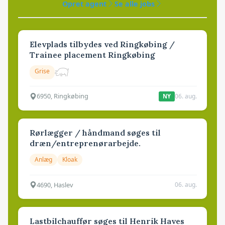
Opret agent
Se alle jobs
Elevplads tilbydes ved Ringkøbing /
Trainee placement Ringkøbing
Grise
6950, Ringkøbing
06. aug.
NY
Rørlægger / håndmand søges til
dræn/entreprenørarbejde.
Anlæg
Kloak
4690, Haslev
06. aug.
Lastbilchauffør søges til Henrik Haves