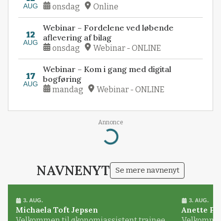
AUG
onsdag
Online
Webinar – Fordelene ved løbende
12
aflevering af bilag
AUG
onsdag
Webinar - ONLINE
Webinar – Kom i gang med digital
17
bogføring
AUG
mandag
Webinar - ONLINE
Loading...
Annonce
NAVNENYT
Se mere navnenyt
3. AUG.
3. AUG.
Michaela Toft Jepsen
Anette Pl
Velkommen til økonomiassistent trainee
Velkommen 