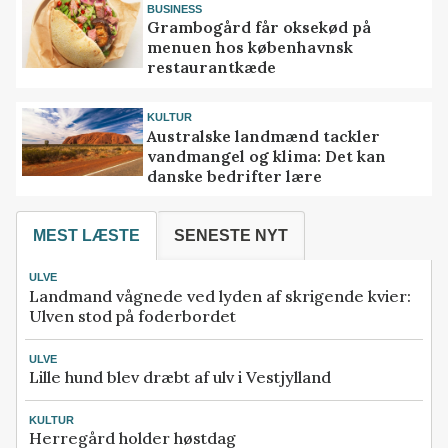
BUSINESS
Grambogård får oksekød på
menuen hos københavnsk
restaurantkæde
KULTUR
Australske landmænd tackler
vandmangel og klima: Det kan
danske bedrifter lære
MEST LÆSTE
SENESTE NYT
ULVE
Landmand vågnede ved lyden af skrigende kvier:
Ulven stod på foderbordet
ULVE
Lille hund blev dræbt af ulv i Vestjylland
KULTUR
Herregård holder høstdag