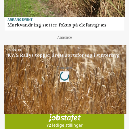
ARRANGEMENT
Markvandring sætter fokus på elefantgræs
Annonce
PLANTER
KWS Rallys topper årets sortsforsøg i vinterbyg
Loading...
Annonce
Jobs
i samarbejde med
72
ledige stillinger