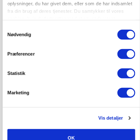
oplysninger, du har givet dem, eller som de har indsamlet
fra din brug af deres tjenester. Du samtykker til vores
cookies, hvis du fortsætter med at anvende vores
hjemmeside.
Samtykkevalg
Nødvendig
Præferencer
MARKEDSFOKUS
Statistik
Prisgab på 20 kroner pr. kg vokser: Polsk kylling
presser markedet
Marketing
Loading...
Annonce
Vis detaljer
OK