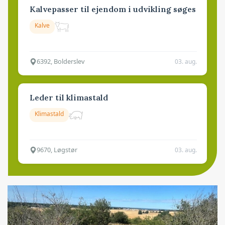
Kalvepasser til ejendom i udvikling søges
Kalve
6392, Bolderslev
03. aug.
Leder til klimastald
Klimastald
9670, Løgstør
03. aug.