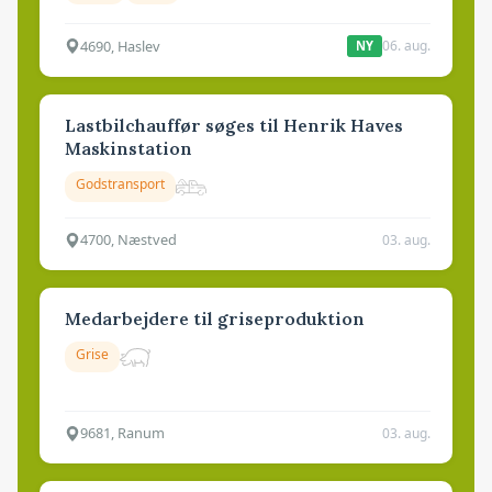
4690, Haslev
06. aug.
NY
Lastbilchauffør søges til Henrik Haves
Maskinstation
Godstransport
4700, Næstved
03. aug.
Medarbejdere til griseproduktion
Grise
9681, Ranum
03. aug.