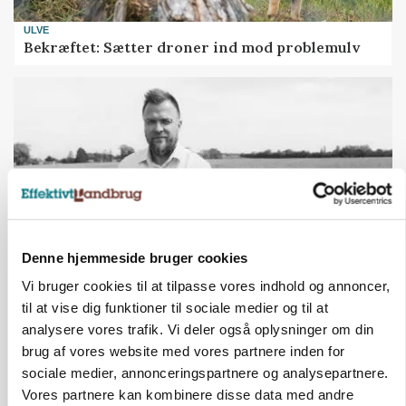
ULVE
Bekræftet: Sætter droner ind mod problemulv
Denne hjemmeside bruger cookies
Vi bruger cookies til at tilpasse vores indhold og annoncer,
LEDER
til at vise dig funktioner til sociale medier og til at
Det er en uskik at udlægge et røgslør om
analysere vores trafik. Vi deler også oplysninger om din
økoproduktion
brug af vores website med vores partnere inden for
Loading...
sociale medier, annonceringspartnere og analysepartnere.
Annonce
Vores partnere kan kombinere disse data med andre