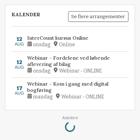
KALENDER
Se flere arrangementer
InterCount kursus Online
12
AUG
onsdag
Online
Webinar – Fordelene ved løbende
12
aflevering af bilag
AUG
onsdag
Webinar - ONLINE
Webinar – Kom i gang med digital
17
bogføring
AUG
mandag
Webinar - ONLINE
Loading...
Annonce