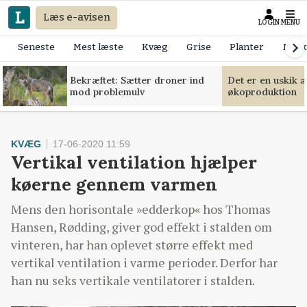
Læs e-avisen
LOGIN
MENU
Seneste
Mest læste
Kvæg
Grise
Planter
Mask
Bekræftet: Sætter droner ind
Det er en uskik 
mod problemulv
økoproduktion
KVÆG
17-06-2020 11:59
Vertikal ventilation hjælper
køerne gennem varmen
Mens den horisontale »edderkop« hos Thomas
Hansen, Rødding, giver god effekt i stalden om
vinteren, har han oplevet større effekt med
vertikal ventilation i varme perioder. Derfor har
han nu seks vertikale ventilatorer i stalden.