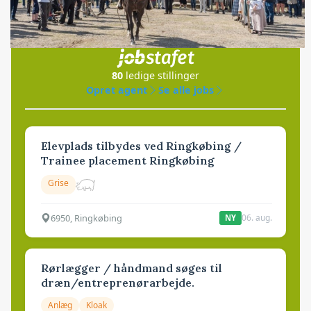
Jobs
i samarbejde med
80
ledige stillinger
Opret agent
Se alle jobs
Elevplads tilbydes ved Ringkøbing /
Trainee placement Ringkøbing
Grise
6950, Ringkøbing
06. aug.
NY
Rørlægger / håndmand søges til
dræn/entreprenørarbejde.
Anlæg
Kloak