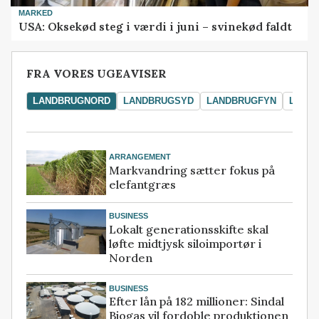
MARKED
USA: Oksekød steg i værdi i juni – svinekød faldt
FRA VORES UGEAVISER
LANDBRUGNORD
LANDBRUGSYD
LANDBRUGFYN
LAND
ARRANGEMENT
Markvandring sætter fokus på
elefantgræs
BUSINESS
Lokalt generationsskifte skal
løfte midtjysk siloimportør i
Norden
BUSINESS
Efter lån på 182 millioner: Sindal
Biogas vil fordoble produktionen