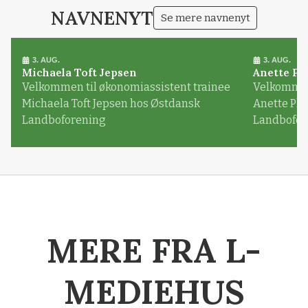
NAVNENYT
Se mere navnenyt
3. AUG.
3. AUG.
Michaela Toft Jepsen
Anette Pl
Velkommen til økonomiassistent trainee
Velkommen 
Michaela Toft Jepsen hos Østdansk
Anette Pl
Landboforening
Landbofor
MERE FRA L-
MEDIEHUS