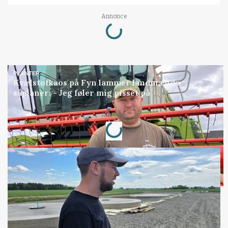
Loading...
Annonce
PLANTER
Kvælstofkaos på Fyn lammer landmænds
såplaner: - Jeg føler mig pisset på
Loading...
Annonce