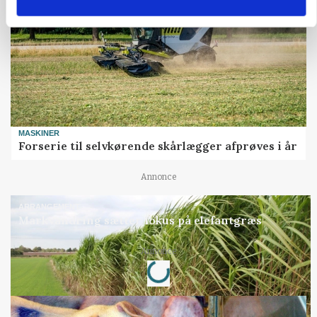
MASKINER
Forserie til selvkørende skårlægger afprøves i år
Annonce
ARRANGEMENT
Markvandring sætter fokus på elefantgræs
Loading...
Annonce