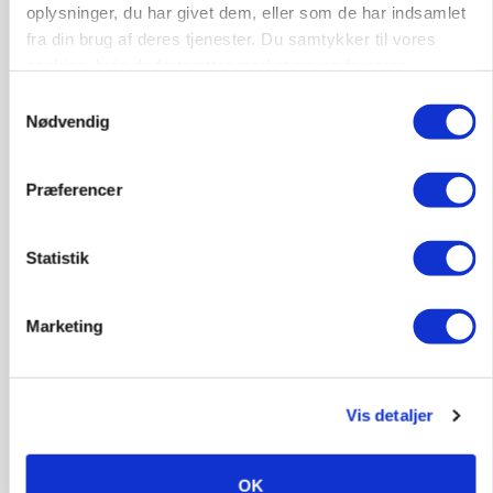
oplysninger, du har givet dem, eller som de har indsamlet
fra din brug af deres tjenester. Du samtykker til vores
cookies, hvis du fortsætter med at anvende vores
hjemmeside.
Samtykkevalg
HØST-TOUR
Nødvendig
Præferencer
Statistik
Marketing
PLANTER
På døgnvagt i høsten
Annonce
Vis detaljer
OK