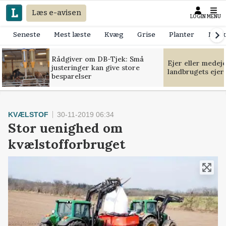
Læs e-avisen
LOGIN
MENU
Seneste
Mest læste
Kvæg
Grise
Planter
Mask
Rådgiver om DB-Tjek: Små
Ejer eller medej
justeringer kan give store
landbrugets ejer
besparelser
KVÆLSTOF
30-11-2019 06:34
Stor uenighed om
kvælstofforbruget