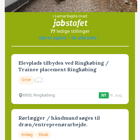
Jobs
i samarbejde med
77
ledige stillinger
Opret agent
Se alle jobs
Elevplads tilbydes ved Ringkøbing /
Trainee placement Ringkøbing
Grise
6950, Ringkøbing
06. aug.
NY
Rørlægger / håndmand søges til
dræn/entreprenørarbejde.
Anlæg
Kloak