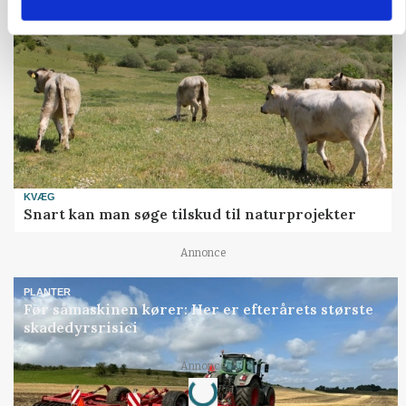
KVÆG
Snart kan man søge tilskud til naturprojekter
Annonce
PLANTER
Før såmaskinen kører: Her er efterårets største
skadedyrsrisici
Loading...
Annonce