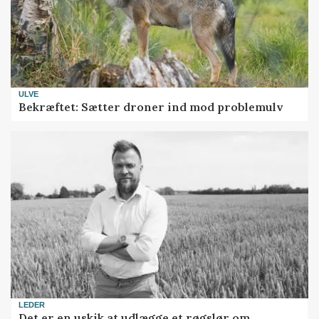
ULVE
Bekræftet: Sætter droner ind mod problemulv
LEDER
Det er en uskik at udlægge et røgslør om