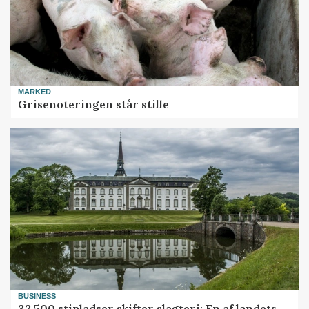
MARKED
Grisenoteringen står stille
BUSINESS
32.500 stipladser skifter slagteri: En af landets