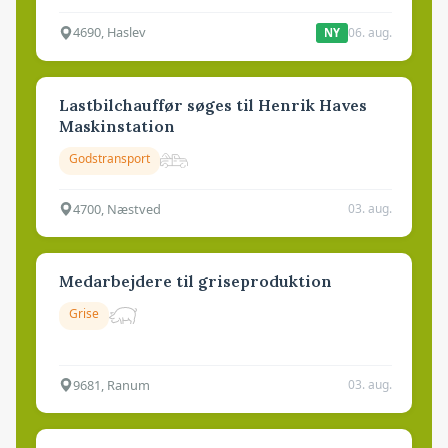
4690, Haslev
06. aug.
NY
Lastbilchauffør søges til Henrik Haves
Maskinstation
Godstransport
4700, Næstved
03. aug.
Medarbejdere til griseproduktion
Grise
9681, Ranum
03. aug.