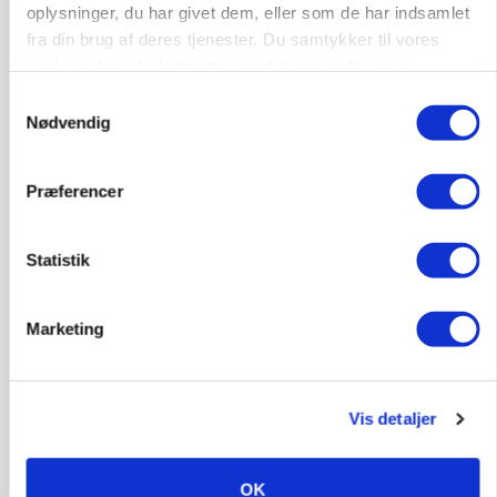
oplysninger, du har givet dem, eller som de har indsamlet
fra din brug af deres tjenester. Du samtykker til vores
cookies, hvis du fortsætter med at anvende vores
hjemmeside.
Samtykkevalg
Nødvendig
Præferencer
Statistik
POLITIK
Marketing
»Nu stopper I«: Landbrugsdebattør og
protestgruppe vil demonstrere mod ny
gødskningslov
Vis detaljer
Annonce
OK