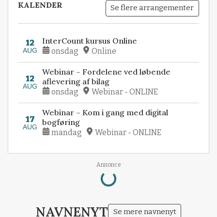
KALENDER
Se flere arrangementer
InterCount kursus Online
12
AUG
onsdag
Online
Webinar – Fordelene ved løbende
12
aflevering af bilag
AUG
onsdag
Webinar - ONLINE
Webinar – Kom i gang med digital
17
bogføring
AUG
mandag
Webinar - ONLINE
Loading...
Annonce
NAVNENYT
Se mere navnenyt