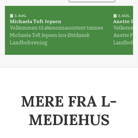
3. AUG.
3. AUG.
Michaela Toft Jepsen
Anette Pl
Velkommen til økonomiassistent trainee
Velkommen 
Michaela Toft Jepsen hos Østdansk
Anette Pl
Landboforening
Landbofor
MERE FRA L-
MEDIEHUS