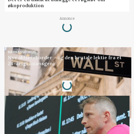
økoproduktion
Loading...
Annonce
MARKEDSFOKUS
Nye aktierekorder – og den brutale lektie fra et
24-årigt finansgeni
Loading...
Annonce