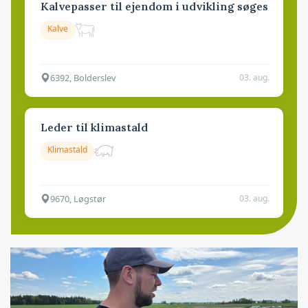
Kalvepasser til ejendom i udvikling søges
Kalve
6392, Bolderslev
03. aug.
Leder til klimastald
Klimastald
9670, Løgstør
03. aug.