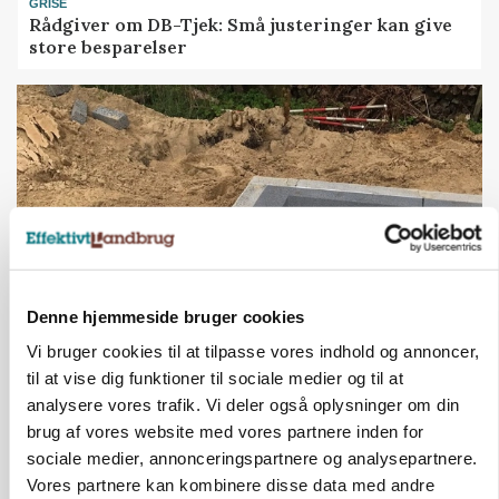
GRISE
Rådgiver om DB-Tjek: Små justeringer kan give
store besparelser
Denne hjemmeside bruger cookies
Vi bruger cookies til at tilpasse vores indhold og annoncer,
BUSINESS
Fra mark til mur: Byggeriet kan åbne nyt
til at vise dig funktioner til sociale medier og til at
marked for biokul
analysere vores trafik. Vi deler også oplysninger om din
Loading...
brug af vores website med vores partnere inden for
Annonce
sociale medier, annonceringspartnere og analysepartnere.
Vores partnere kan kombinere disse data med andre