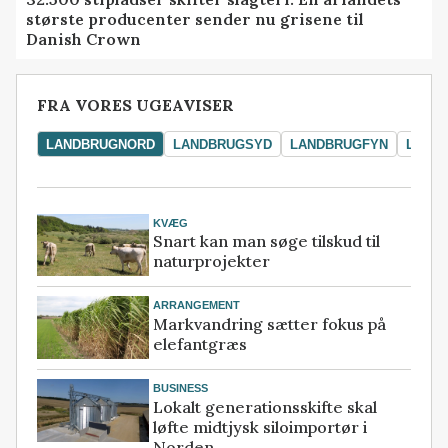
største producenter sender nu grisene til
Danish Crown
FRA VORES UGEAVISER
LANDBRUGNORD
LANDBRUGSYD
LANDBRUGFYN
LAND
KVÆG
Snart kan man søge tilskud til
naturprojekter
ARRANGEMENT
Markvandring sætter fokus på
elefantgræs
BUSINESS
Lokalt generationsskifte skal
løfte midtjysk siloimportør i
Norden