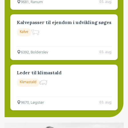
9681, Ranum
03. aug.
Kalvepasser til ejendom i udvikling søges
Kalve
6392, Bolderslev
03. aug.
Leder til klimastald
Klimastald
9670, Løgstør
03. aug.