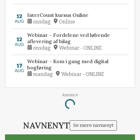
InterCount kursus Online
12
AUG
onsdag
Online
Webinar – Fordelene ved løbende
12
aflevering af bilag
AUG
onsdag
Webinar - ONLINE
Webinar – Kom i gang med digital
17
bogføring
AUG
mandag
Webinar - ONLINE
Annonce
Loading...
NAVNENYT
Se mere navnenyt