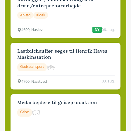
dræn/entreprenørarbejde.
Anlæg
Kloak
4690, Haslev
06. aug.
NY
Lastbilchauffør søges til Henrik Haves
Maskinstation
Godstransport
4700, Næstved
03. aug.
Medarbejdere til griseproduktion
Grise