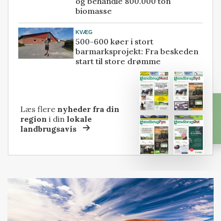
og behandle 800.000 ton
biomasse
KVÆG
500-600 køer i stort
barmarksprojekt: Fra beskeden
start til store drømme
Læs flere
nyheder fra din
region
i din
lokale
landbrugsavis