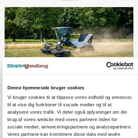
MASKINER
Forserie til selvkørende skårlægger afprøves i år
Denne hjemmeside bruger cookies
Vi bruger cookies til at tilpasse vores indhold og annoncer,
Annonce
til at vise dig funktioner til sociale medier og til at
analysere vores trafik. Vi deler også oplysninger om din
ARRANGEMENT
brug af vores website med vores partnere inden for
Markvandring sætter fokus på elefantgræs
sociale medier, annonceringspartnere og analysepartnere.
Vores partnere kan kombinere disse data med andre
Annonce