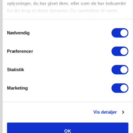
Loading...
oplysninger, du har givet dem, eller som de har indsamlet
fra din brug af deres tjenester. Du samtykker til vores
cookies, hvis du fortsætter med at anvende vores
hjemmeside.
Samtykkevalg
Nødvendig
Præferencer
Statistik
MARKED
Marketing
Grisenoteringen står stille
Vis detaljer
OK