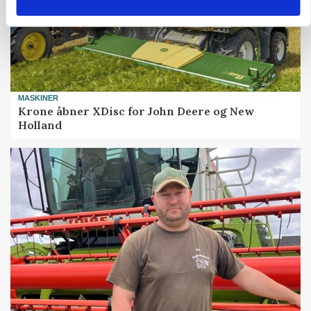
MASKINER
Krone åbner XDisc for John Deere og New
Holland