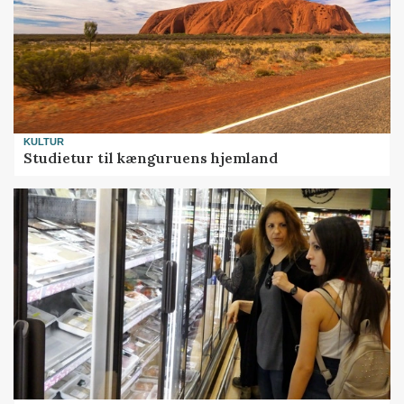
KULTUR
Studietur til kænguruens hjemland