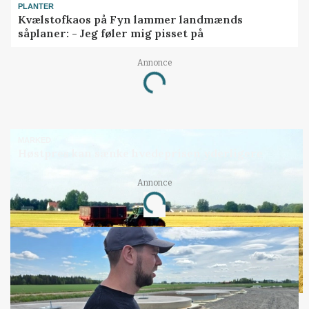
PLANTER
Kvælstofkaos på Fyn lammer landmænds
såplaner: - Jeg føler mig pisset på
Annonce
Loading...
MARKED
Høstpres kan sænke hvedeprisen yderligere
Annonce
Loading...