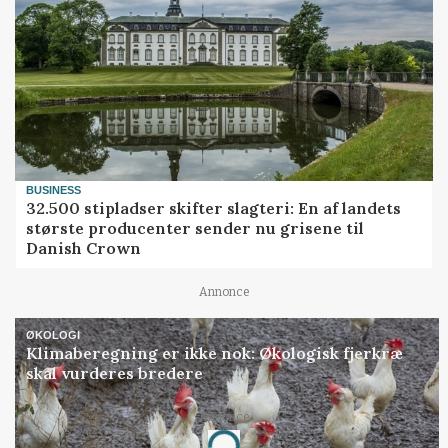
BUSINESS
32.500 stipladser skifter slagteri: En af landets
største producenter sender nu grisene til
Danish Crown
Annonce
ØKOLOGI
Klimaberegning er ikke nok: Økologisk fjerkræ
skal vurderes bredere
Annonce