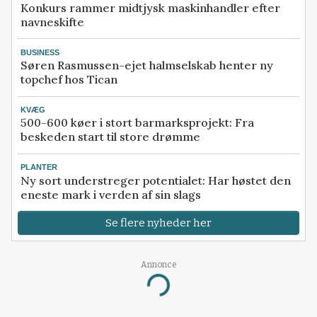
Konkurs rammer midtjysk maskinhandler efter
navneskifte
BUSINESS
Søren Rasmussen-ejet halmselskab henter ny
topchef hos Tican
KVÆG
500-600 køer i stort barmarksprojekt: Fra
beskeden start til store drømme
PLANTER
Ny sort understreger potentialet: Har høstet den
eneste mark i verden af sin slags
Se flere nyheder her
Annonce
Loading...