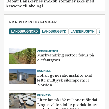
Debat: Danskernes indkøb stemmer ikke med
kravene til økologi
FRA VORES UGEAVISER
LANDBRUGNORD
LANDBRUGSYD
LANDBRUGFYN
LAND
ARRANGEMENT
Markvandring sætter fokus på
elefantgræs
BUSINESS
Lokalt generationsskifte skal
løfte midtjysk siloimportør i
Norden
BUSINESS
Efter lån på 182 millioner: Sindal
Biogas vil fordoble produktionen