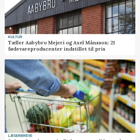
KULTUR
Tæller Aabybro Mejeri og Axel Månsson: 21
fødevareproducenter indstillet til pris
LÆSERBREVE