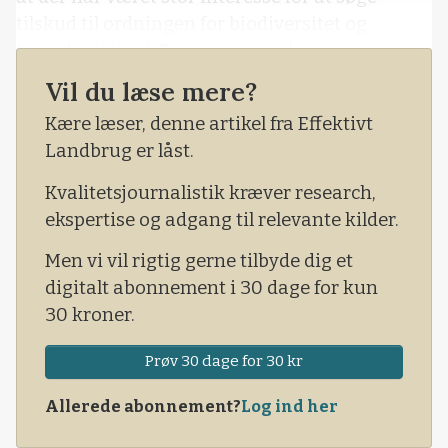
tilskud til ordningen for biodiversitet og
bæredygtighed. Som noget nyt kunne
landmænd nemlig sidste år, når de søgte om
Vil du læse mere?
hektarstøtte, sideløbende søge om tilskud i en
Kære læser, denne artikel fra Effektivt
bio-ordning og på den måde øge deres
Landbrug er låst.
landbrugsstøtte, mod at gøre en indsats for
natur, miljø og klima.
Kvalitetsjournalistik kræver research,
ekspertise og adgang til relevante kilder.
Men vi vil rigtig gerne tilbyde dig et
digitalt abonnement i 30 dage for kun
30 kroner.
Prøv 30 dage for 30 kr
Allerede abonnement?
Log ind her