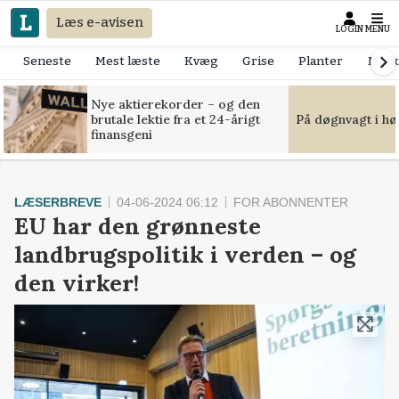
Læs e-avisen
LOGIN
MENU
Seneste
Mest læste
Kvæg
Grise
Planter
Mask
Nye aktierekorder – og den
brutale lektie fra et 24-årigt
På døgnvagt i hø
finansgeni
LÆSERBREVE
04-06-2024 06:12
FOR ABONNENTER
EU har den grønneste
landbrugspolitik i verden – og
den virker!