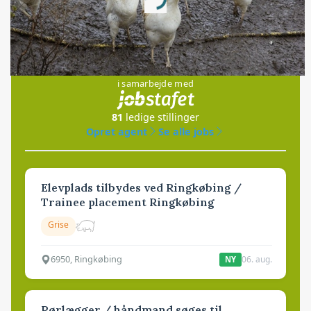
Loading...
Jobs
i samarbejde med
81
ledige stillinger
Opret agent
Se alle jobs
Elevplads tilbydes ved Ringkøbing /
Trainee placement Ringkøbing
Grise
6950, Ringkøbing
06. aug.
NY
Rørlægger / håndmand søges til