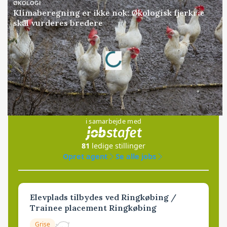
ØKOLOGI
Klimaberegning er ikke nok: Økologisk fjerkræ
skal vurderes bredere
Annonce
Loading...
Jobs
i samarbejde med
81
ledige stillinger
Opret agent
Se alle jobs
Elevplads tilbydes ved Ringkøbing /
Trainee placement Ringkøbing
Grise