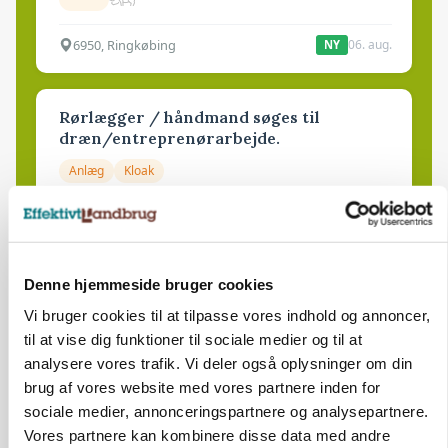
6950, Ringkøbing
06. aug.
NY
Rørlægger / håndmand søges til
dræn/entreprenørarbejde.
Anlæg
Kloak
4690, Haslev
06. aug.
NY
Denne hjemmeside bruger cookies
Lastbilchauffør søges til Henrik Haves
Maskinstation
Vi bruger cookies til at tilpasse vores indhold og annoncer,
til at vise dig funktioner til sociale medier og til at
Godstransport
analysere vores trafik. Vi deler også oplysninger om din
brug af vores website med vores partnere inden for
4700, Næstved
03. aug.
sociale medier, annonceringspartnere og analysepartnere.
Vores partnere kan kombinere disse data med andre