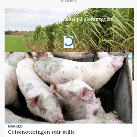
Annonce
ARRANGEMENT
Markvandring sætter fokus på elefantgræs
Annonce
Loading...
MARKED
Grisenoteringen står stille