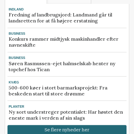
INDLAND
Fredning af landbrugsjord: Landmand går til
landsretten for at få højere erstatning
BUSINESS
Konkurs rammer midtjysk maskinhandler efter
navneskifte
BUSINESS
Søren Rasmussen-ejet halmselskab henter ny
topchef hos Tican
KVÆG
500-600 køer i stort barmarksprojekt: Fra
beskeden start til store drømme
PLANTER
Ny sort understreger potentialet: Har høstet den
eneste mark i verden af sin slags
Se flere nyheder her