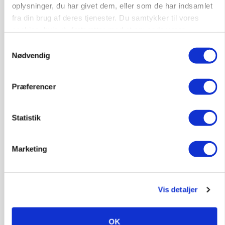
oplysninger, du har givet dem, eller som de har indsamlet
Medarbejdere til griseproduktion
fra din brug af deres tjenester. Du samtykker til vores
Grise
cookies, hvis du fortsætter med at anvende vores
hjemmeside.
Samtykkevalg
Nødvendig
9681, Ranum
03. aug.
Præferencer
Kalvepasser til ejendom i udvikling søges
Kalve
Statistik
Marketing
6392, Bolderslev
03. aug.
Leder til klimastald
Vis detaljer
Klimastald
OK