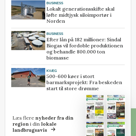
BUSINESS
Lokalt generationsskifte skal
løfte midtjysk siloimportør i
Norden
BUSINESS
Efter lån på 182 millioner: Sindal
Biogas vil fordoble produktionen
og behandle 800.000 ton
biomasse
KVÆG
500-600 køer i stort
barmarksprojekt: Fra beskeden
start til store drømme
Læs flere
nyheder fra din
region
i din
lokale
landbrugsavis