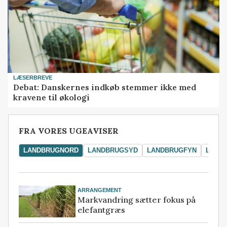
LÆSERBREVE
Debat: Danskernes indkøb stemmer ikke med
kravene til økologi
FRA VORES UGEAVISER
LANDBRUGNORD
LANDBRUGSYD
LANDBRUGFYN
LAND
ARRANGEMENT
Markvandring sætter fokus på
elefantgræs