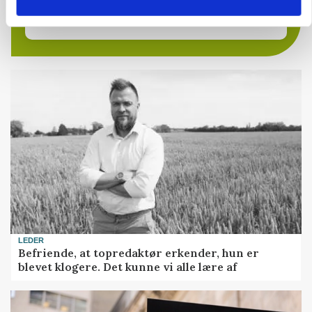
9670, Løgstør
03. aug.
LEDER
Befriende, at topredaktør erkender, hun er
blevet klogere. Det kunne vi alle lære af