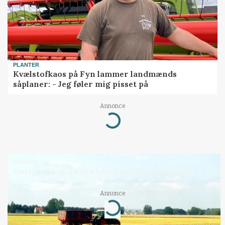
PLANTER
Kvælstofkaos på Fyn lammer landmænds
såplaner: - Jeg føler mig pisset på
Annonce
Loading...
MARKED
Høstpres kan sænke hvedeprisen yderligere
Annonce
Loading...