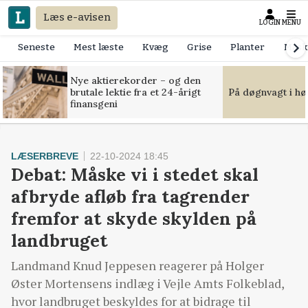
Læs e-avisen
LOGIN
MENU
Seneste
Mest læste
Kvæg
Grise
Planter
Mask
Nye aktierekorder – og den
brutale lektie fra et 24-årigt
På døgnvagt i hø
finansgeni
LÆSERBREVE
22-10-2024 18:45
Debat: Måske vi i stedet skal
afbryde afløb fra tagrender
fremfor at skyde skylden på
landbruget
Landmand Knud Jeppesen reagerer på Holger
Øster Mortensens indlæg i Vejle Amts Folkeblad,
hvor landbruget beskyldes for at bidrage til