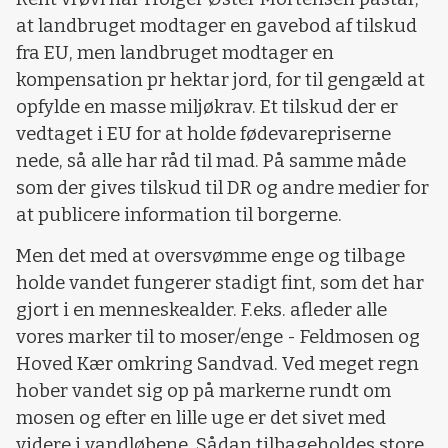
at landbruget modtager en gavebod af tilskud
fra EU, men landbruget modtager en
kompensation pr hektar jord, for til gengæld at
opfylde en masse miljøkrav. Et tilskud der er
vedtaget i EU for at holde fødevarepriserne
nede, så alle har råd til mad. På samme måde
som der gives tilskud til DR og andre medier for
at publicere information til borgerne.
Men det med at oversvømme enge og tilbage
holde vandet fungerer stadigt fint, som det har
gjort i en menneskealder. F.eks. afleder alle
vores marker til to moser/enge - Feldmosen og
Hoved Kær omkring Sandvad. Ved meget regn
hober vandet sig op på markerne rundt om
mosen og efter en lille uge er det sivet med
videre i vandløbene. Sådan tilbageholdes store