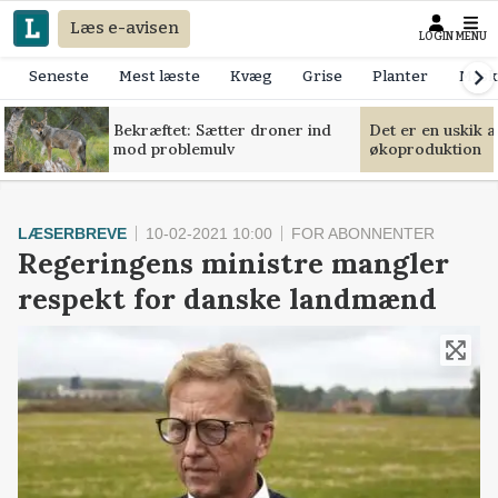
Læs e-avisen
LOGIN
MENU
Seneste
Mest læste
Kvæg
Grise
Planter
Mask
Bekræftet: Sætter droner ind
Det er en uskik 
mod problemulv
økoproduktion
LÆSERBREVE
10-02-2021 10:00
FOR ABONNENTER
Regeringens ministre mangler
respekt for danske landmænd