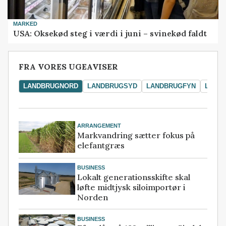
MARKED
USA: Oksekød steg i værdi i juni – svinekød faldt
FRA VORES UGEAVISER
LANDBRUGNORD
LANDBRUGSYD
LANDBRUGFYN
LAND
ARRANGEMENT
Markvandring sætter fokus på
elefantgræs
BUSINESS
Lokalt generationsskifte skal
løfte midtjysk siloimportør i
Norden
BUSINESS