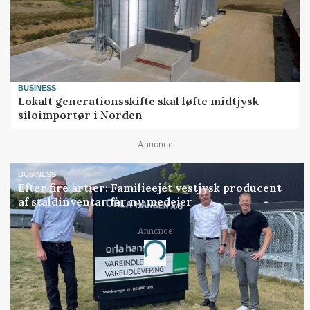
BUSINESS
Lokalt generationsskifte skal løfte midtjysk
siloimportør i Norden
Annonce
BUSINESS
Efter fire årtier: Familieejet vestjysk producent
af staldinventar får ny medejer
Annonce
Loading...