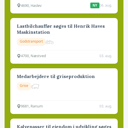
4690, Haslev
06. aug.
NY
Lastbilchauffør søges til Henrik Haves
Maskinstation
Godstransport
4700, Næstved
03. aug.
Medarbejdere til griseproduktion
Grise
9681, Ranum
03. aug.
Kalvepasser til ejendom i udvikling søges