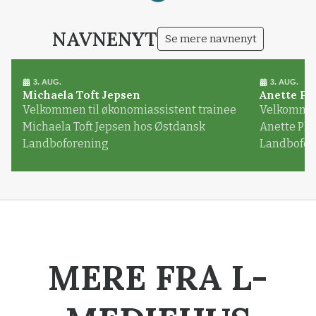
NAVNENYT
Se mere navnenyt
3. AUG.
3. AUG.
Michaela Toft Jepsen
Anette Pl
Velkommen til økonomiassistent trainee
Velkommen 
Michaela Toft Jepsen hos Østdansk
Anette Pl
Landboforening
Landbofor
MERE FRA L-