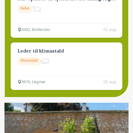
Kalve
6392, Bolderslev
03. aug.
Leder til klimastald
Klimastald
9670, Løgstør
03. aug.