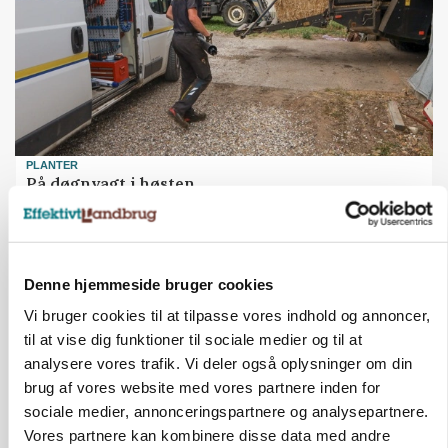
PLANTER
På døgnvagt i høsten
Annonce
MASKINER
Denne hjemmeside bruger cookies
Forserie til selvkørende skårlægger afprøves i år
Loading...
Vi bruger cookies til at tilpasse vores indhold og annoncer,
Annonce
til at vise dig funktioner til sociale medier og til at
analysere vores trafik. Vi deler også oplysninger om din
brug af vores website med vores partnere inden for
sociale medier, annonceringspartnere og analysepartnere.
Vores partnere kan kombinere disse data med andre