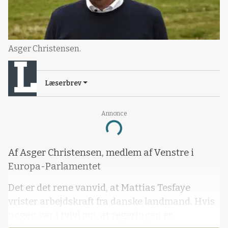
Asger Christensen.
Læserbrev
Annonce
Loading...
Af Asger Christensen, medlem af Venstre i
Europa-Parlamentet
Det er det rene vanvid, at Mattias Tesfaye
vrister arbejdskraft fra danske landmand. Hvis
nogen var i tvivl om, at regeringen er