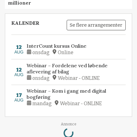
millioner
KALENDER
Se flere arrangementer
InterCount kursus Online
12
AUG
onsdag
Online
Webinar – Fordelene ved løbende
12
aflevering af bilag
AUG
onsdag
Webinar - ONLINE
Webinar – Kom i gang med digital
17
bogføring
AUG
mandag
Webinar - ONLINE
Loading...
Annonce