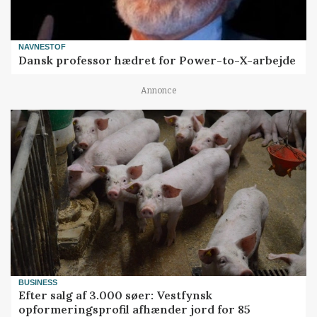
NAVNESTOF
Dansk professor hædret for Power-to-X-arbejde
Annonce
BUSINESS
Efter salg af 3.000 søer: Vestfynsk
opformeringsprofil afhænder jord for 85