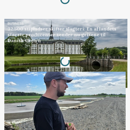
BUSINESS
32.500 stipladser skifter slagteri: En af landets
største producenter sender nu grisene til
Danish Crown
Loading...
Annonce