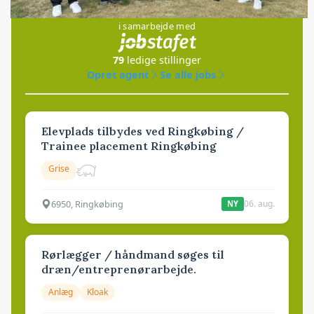
Jobs
i samarbejde med
79
ledige stillinger
Opret agent
Se alle jobs
Elevplads tilbydes ved Ringkøbing /
Trainee placement Ringkøbing
Grise
6950, Ringkøbing
06. aug.
NY
Rørlægger / håndmand søges til
dræn/entreprenørarbejde.
Anlæg
Kloak