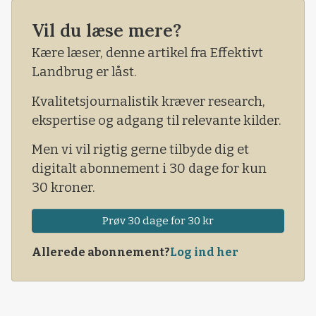
virkelighedsfjern og slet ikke tænker på danske
landmænd, står det soleklart nu.
Vil du læse mere?
Kære læser, denne artikel fra Effektivt
Landbrug er låst.
Kvalitetsjournalistik kræver research,
ekspertise og adgang til relevante kilder.
Men vi vil rigtig gerne tilbyde dig et
digitalt abonnement i 30 dage for kun
30 kroner.
Prøv 30 dage for 30 kr
Allerede abonnement?
Log ind her