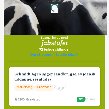
Annonce
Loading...
Jobs
i samarbejde med
72
ledige stillinger
Opret agent
Se alle jobs
Schmidt Agro søger landbrugselev (dansk
uddannelsesaftale)
Malkekvæg
Grovfoder
7200, Grindsted
10. aug.
NY