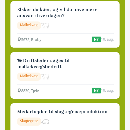
Elsker du køer, og vil du have mere
ansvar i hverdagen?
Malkekvæg
5672, Broby
10. aug.
NY
🐄 Driftsleder søges til
malkekvægsbedrift
Malkekvæg
8830, Tjele
10. aug.
NY
Medarbejder til slagtegriseproduktion
Slagtegrise