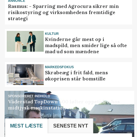
ANNONCE
Rasmus: - Sparring med Agrocura sikrer min
risikostyring og virksomhedens fremtidige
strategi
KULTUR
Kvinderne går mest op i
madspild, men smider lige så ofte
mad ud som mændene
MARKEDSFOKUS
Skrabeæg i frit fald, mens
økoprisen står bomstille
SPONSORERET INDHOLD
Väderstad TopDown 500 løfter oppetiden hos
midtjysk maskinstation
MEST LÆSTE
SENESTE NYT