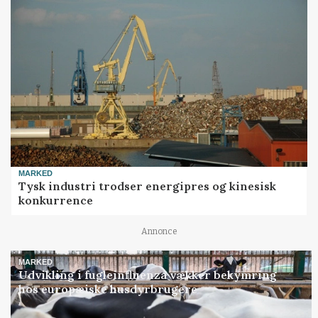
MARKED
Tysk industri trodser energipres og kinesisk
konkurrence
Annonce
MARKED
Udvikling i fugleinfluenza vækker bekymring
hos europæiske husdyrbrugere