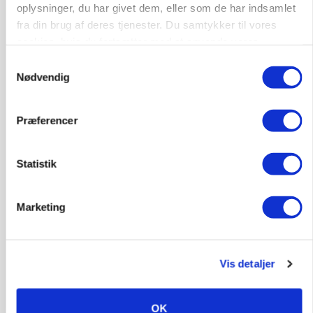
oplysninger, du har givet dem, eller som de har indsamlet
fra din brug af deres tjenester. Du samtykker til vores
cookies, hvis du fortsætter med at anvende vores
hjemmeside.
Samtykkevalg
Nødvendig
Præferencer
Statistik
PLANTER
Miljøstyrelsen vil undersøge TFA-mistanke mod
Marketing
centralt insektmiddel
Vis detaljer
OK