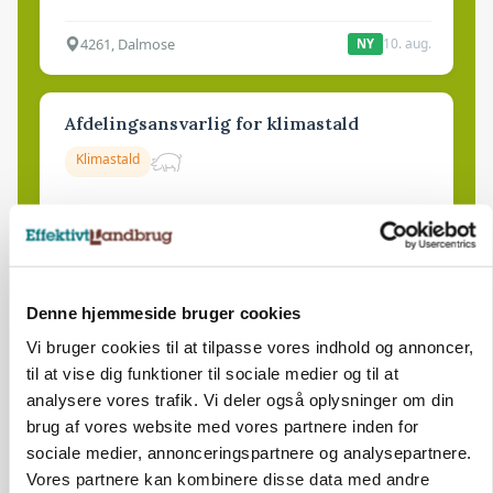
4261, Dalmose
10. aug.
NY
Afdelingsansvarlig for klimastald
Klimastald
6100, Haderslev
10. aug.
NY
Denne hjemmeside bruger cookies
Alsidig Håndværker søges
Vi bruger cookies til at tilpasse vores indhold og annoncer,
Kloak
Anlæg
Byggeri
til at vise dig funktioner til sociale medier og til at
analysere vores trafik. Vi deler også oplysninger om din
brug af vores website med vores partnere inden for
2730, Herlev
10. aug.
NY
sociale medier, annonceringspartnere og analysepartnere.
Vores partnere kan kombinere disse data med andre