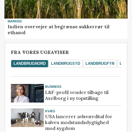
MARKED
Indien overvejer at begrænse sukkerrør til
ethanol
FRA VORES UGEAVISER
LANDBRUGNORD
LANDBRUGSYD
LANDBRUGFYN
LAND
BUSINESS
L&F-profil vender tilbage til
Axelborg i ny topstilling
KVÆG
USA lancerer avlsværdital for
kalves modstandsdygtighed
mod sygdom