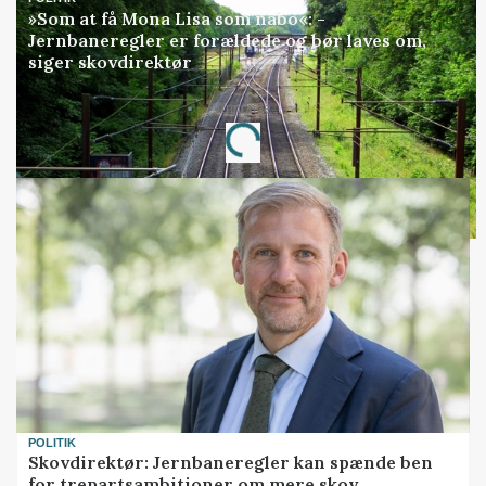
»Som at få Mona Lisa som nabo«: -
Jernbaneregler er forældede og bør laves om,
siger skovdirektør
Annonce
Loading...
POLITIK
Skovdirektør: Jernbaneregler kan spænde ben
for trepartsambitioner om mere skov