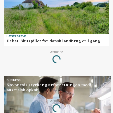
LÆSERBREVE
Debat: Slutspillet for dansk landbrug er i gang
Annonce
Loading...
BUSINESS
Novonesis styrker gærforretningen med
australsk opkøb
Annonce
Loading...