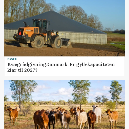
KVÆG
KvægrådgivningDanmark: Er gyllekapaciteten
klar til 2027?