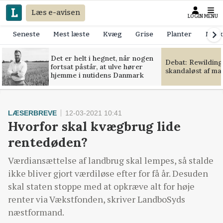
Læs e-avisen
LOGIN
MENU
Seneste
Mest læste
Kvæg
Grise
Planter
Mask
Det er helt i hegnet, når nogen
Debat: Rewilding
fortsat påstår, at ulve hører
skandaløst af m
hjemme i nutidens Danmark
LÆSERBREVE
12-03-2021 10:41
Hvorfor skal kvægbrug lide
rentedøden?
Værdiansættelse af landbrug skal lempes, så stalde
ikke bliver gjort værdiløse efter for få år. Desuden
skal staten stoppe med at opkræve alt for høje
renter via Vækstfonden, skriver LandboSyds
næstformand.