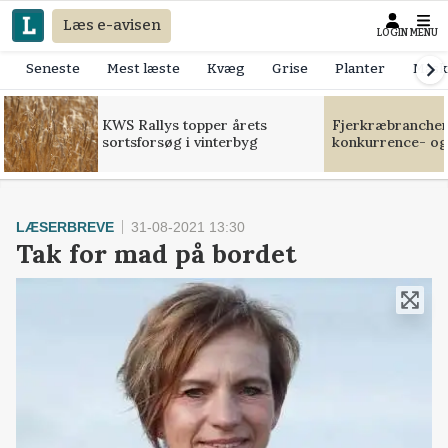
Læs e-avisen
LOGIN
MENU
Seneste
Mest læste
Kvæg
Grise
Planter
Mask
KWS Rallys topper årets
Fjerkræbranchen:
sortsforsøg i vinterbyg
konkurrence- og
LÆSERBREVE
31-08-2021 13:30
Tak for mad på bordet