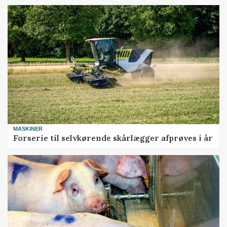
MASKINER
Forserie til selvkørende skårlægger afprøves i år