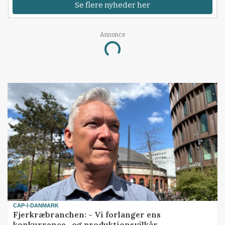
Se flere nyheder her
Annonce
Loading...
CAP-I-DANMARK
Fjerkræbranchen: - Vi forlanger ens
konkurrence- og produktionsvilkår