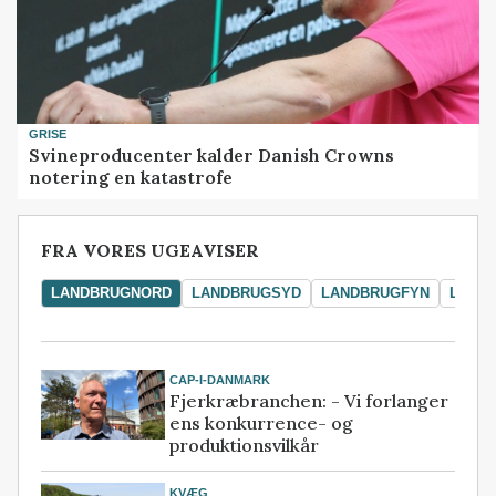
GRISE
Svineproducenter kalder Danish Crowns
notering en katastrofe
FRA VORES UGEAVISER
LANDBRUGNORD
LANDBRUGSYD
LANDBRUGFYN
LAND
CAP-I-DANMARK
Fjerkræbranchen: - Vi forlanger
ens konkurrence- og
produktionsvilkår
KVÆG