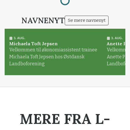
NAVNENYT
Se mere navnenyt
3. AUG.
3. AUG.
Michaela Toft Jepsen
Anette Pl
Velkommen til økonomiassistent trainee
Velkommen 
Michaela Toft Jepsen hos Østdansk
Anette Pl
Landboforening
Landbofor
MERE FRA L-