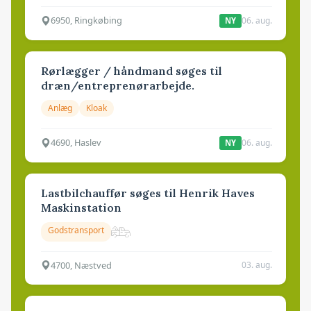
6950, Ringkøbing
06. aug.
NY
Rørlægger / håndmand søges til
dræn/entreprenørarbejde.
Anlæg
Kloak
4690, Haslev
06. aug.
NY
Lastbilchauffør søges til Henrik Haves
Maskinstation
Godstransport
4700, Næstved
03. aug.