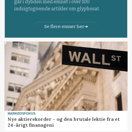
går i dybden med emnet i over 100
indsigtsgivende artikler om glyphosat.
Se flere emner her
MARKEDSFOKUS
Nye aktierekorder – og den brutale lektie fra et
24-årigt finansgeni