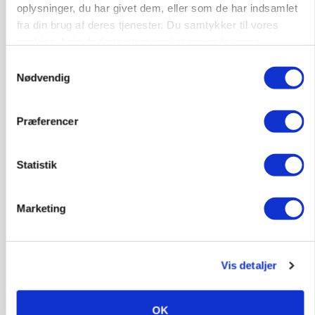
oplysninger, du har givet dem, eller som de har indsamlet
fra din brug af deres tjenester. Du samtykker til vores
MARKED
Russisk mælkepris dykker 23 procent
cookies, hvis du fortsætter med at anvende vores
hjemmeside.
Samtykkevalg
Annonce
Nødvendig
Præferencer
Statistik
Marketing
POLITIK
Vis detaljer
»Nu stopper I«: Landbrugsdebattør og
protestgruppe vil demonstrere mod ny
gødskningslov
OK