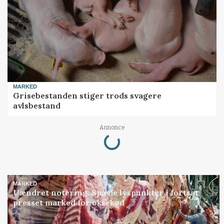
MARKED
Grisebestanden stiger trods svagere
avlsbestand
Loading...
Annonce
MARKED
Uændret notering: Spæde lyspunkter i fortsat
presset marked for oksekød