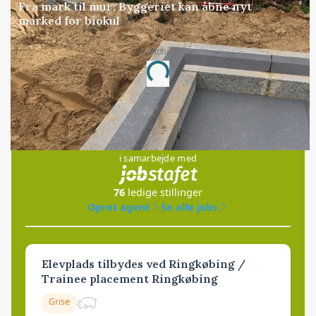
Fra mark til mur: Byggeriet kan åbne nyt
marked for biokul
Annonce
Loading...
Jobs
i samarbejde med
76
ledige stillinger
Opret agent
Se alle jobs
Elevplads tilbydes ved Ringkøbing /
Trainee placement Ringkøbing
Grise