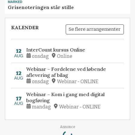
MARKED
Grisenoteringen står stille
KALENDER
Se flere arrangementer
InterCount kursus Online
12
AUG
onsdag
Online
Webinar – Fordelene ved løbende
12
aflevering af bilag
AUG
onsdag
Webinar - ONLINE
Webinar – Kom i gang med digital
17
bogføring
AUG
mandag
Webinar - ONLINE
Loading...
Annonce