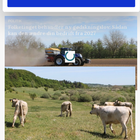
Annonce
POLITIK
Folketinget behandler ny gødskningslov: Sådan
kan den ændre din bedrift fra 2027
Loading...
Annonce