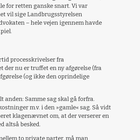
e for retten ganske snart. Vi var
det vil sige Landbrugsstyrelsen
vokaten – hele vejen igennem havde
piel.
tid processkrivelser fra
der nu er truffet en ny afgørelse (fra
fgørelse (og ikke den oprindelige
lt anden: Samme sag skal gå forfra.
stninger m.v. i den »gamle« sag. Så vidt
nteret klagenævnet om, at der verserer en
d altså besked.
mellem to private parter, må man