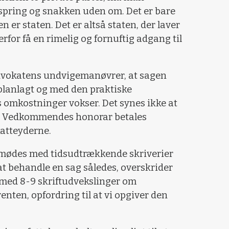
pring og snakken uden om. Det er bare
er staten. Det er altså staten, der laver
rfor få en rimelig og fornuftig adgang til
dvokatens undvigemanøvrer, at sagen
planlagt og med den praktiske
omkostninger vokser. Det synes ikke at
 Vedkommendes honorar betales
katteyderne.
vi mødes med tidsudtrækkende skriverier
 behandle en sag således, overskrider
 med 8-9 skriftudvekslinger om
venten, opfordring til at vi opgiver den