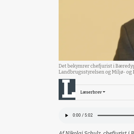
Det bekymrer chefjurist i Bæred
Landbrugsstyrelsen og Miljø- og
Læserbrev
Af Nikolaj Schulz, chefjurist 