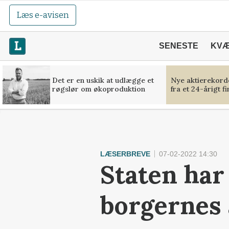
Læs e-avisen
SENESTE
KV
Det er en uskik at udlægge et
Nye aktierekorde
røgslør om økoproduktion
fra et 24-årigt f
LÆSERBREVE
07-02-2022 14:30
Staten har 
borgernes 