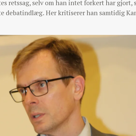
s retssag, selv om han intet forkert har gjort,
tte debatindlæg. Her kritiserer han samtidig K