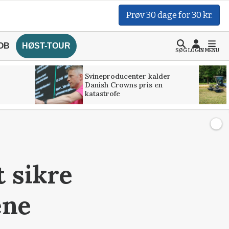
Prøv 30 dage for 30 kr.
OB
HØST-TOUR
SØG
LOGIN
MENU
Svineproducenter kalder
Danish Crowns pris en
katastrofe
t sikre
ene