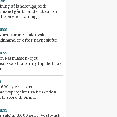
AND
ning af landbrugsjord:
mand går til landsretten for
å højere erstatning
NESS
kurs rammer midtjysk
inhandler efter navneskifte
NESS
en Rasmussen-ejet
selskab henter ny topchef hos
an
G
600 køer i stort
marksprojekt: Fra beskeden
t til store drømme
NESS
r salg af 3.000 søer: Vestfynsk