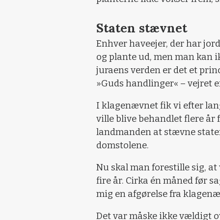
Staten stævnet
Enhver haveejer, der har jor
og plante ud, men man kan ik
juraens verden er det et prin
»Guds handlinger« – vejret e
I klagenævnet fik vi efter la
ville blive behandlet flere å
landmanden at stævne staten
domstolene.
Nu skal man forestille sig, at 
fire år. Cirka én måned før s
mig en afgørelse fra klagen
Det var måske ikke vældigt o