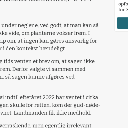
opfo
for 
d under neglene, ved godt, at man kan så
ke vide, om planterne vokser frem. I
cip om, at ingen kan gøres ansvarlig for
r i den kontekst hændeligt.
ng tids venten et brev om, at sagen ikke
r frem. Derfor valgte vi sammen med
, så sagen kunne afgøres ved
vi indtil efteråret 2022 har ventet i cirka
agen skulle for retten, kom der gud-døde-
ævnet: Landmanden fik ikke medhold.
verraskende, men egentlig irrelevant,