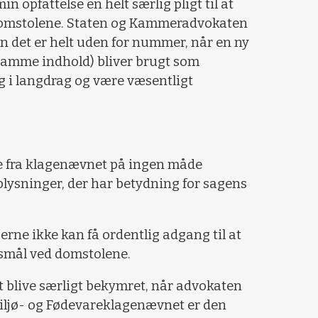
in opfattelse en helt særlig pligt til at
 domstolene. Staten og Kammeradvokaten
n det er helt uden for nummer, når en ny
samme indhold) bliver brugt som
ag i langdrag og være væsentligt
se fra klagenævnet på ingen måde
lysninger, der har betydning for sagens
erne ikke kan få ordentlig adgang til at
gsmål ved domstolene.
at blive særligt bekymret, når advokaten
iljø- og Fødevareklagenævnet er den