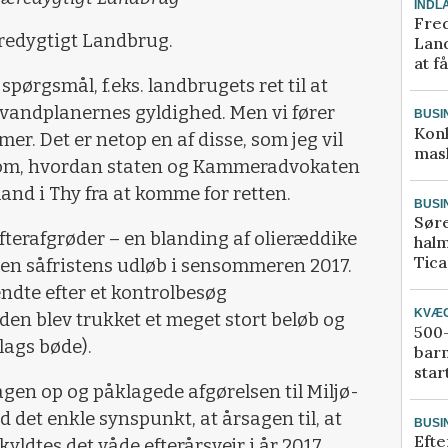
INDL
Fred
Bæredygtigt Landbrug.
Land
at f
 spørgsmål, f.eks. landbrugets ret til at
 vandplanernes gyldighed. Men vi fører
BUSI
Kon
r. Det er netop en af disse, som jeg vil
mask
n om, hvordan staten og Kammeradvokaten
and i Thy fra at komme for retten.
BUSI
Sør
terafgrøder – en blanding af olieræddike
halm
Tic
den såfristens udløb i sensommeren 2017.
dte efter et kontrolbesøg
KVÆ
en blev trukket et meget stort beløb og
500-
lags bøde).
bar
star
en op og påklagede afgørelsen til Miljø-
et enkle synspunkt, at årsagen til, at
BUSI
Efte
kyldtes det våde efterårsvejr i år 2017.