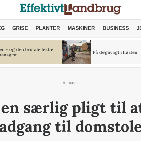
ÆG
GRISE
PLANTER
MASKINER
BUSINESS
J
r – og den brutale lektie
På døgnvagt i høsten
inansgeni
Annonce
en særlig pligt til a
adgang til domstol