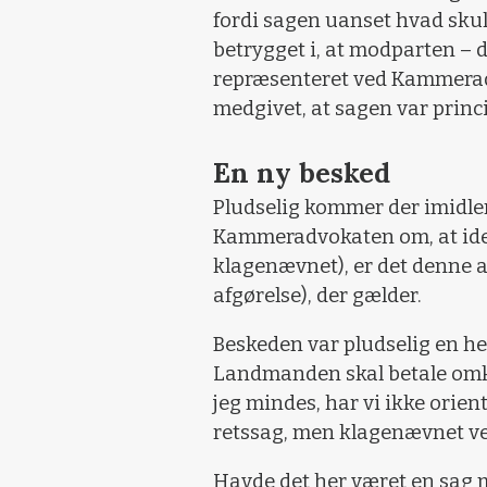
fordi sagen uanset hvad skull
betrygget i, at modparten – 
repræsenteret ved Kammerad
medgivet, at sagen var princi
En ny besked
Pludselig kommer der imidler
Kammeradvokaten om, at idet 
klagenævnet), er det denne a
afgørelse), der gælder.
Beskeden var pludselig en he
Landmanden skal betale omko
jeg mindes, har vi ikke orie
retssag, men klagenævnet ve
Havde det her været en sag 