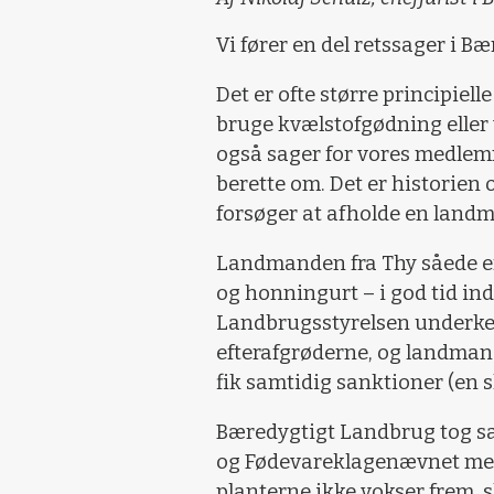
Vi fører en del retssager i 
Det er ofte større principielle
bruge kvælstofgødning eller
også sager for vores medlemme
berette om. Det er historie
forsøger at afholde en landm
Landmanden fra Thy såede ef
og honningurt – i god tid in
Landbrugsstyrelsen underken
efterafgrøderne, og landmand
fik samtidig sanktioner (en s
Bæredygtigt Landbrug tog sag
og Fødevareklagenævnet med d
planterne ikke vokser frem, s