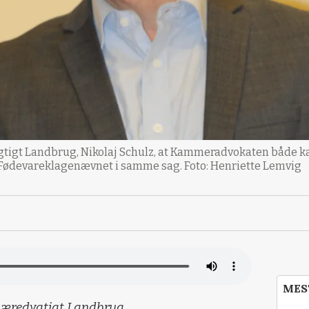
ygtigt Landbrug, Nikolaj Schulz, at Kammeradvokaten både 
 Fødevareklagenævnet i samme sag. Foto: Henriette Lemvig
MES
i Bæredygtigt Landbrug