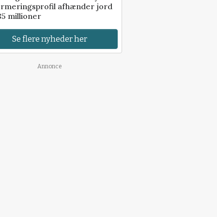
rmeringsprofil afhænder jord
85 millioner
Se flere nyheder her
Annonce