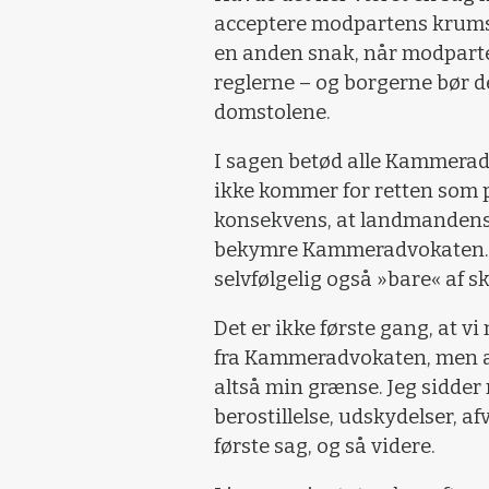
acceptere modpartens krums
en anden snak, når modparten 
reglerne – og borgerne bør de
domstolene.
I sagen betød alle Kammera
ikke kommer for retten som 
konsekvens, at landmandens 
bekymre Kammeradvokaten.
selvfølgelig også »bare« af s
Det er ikke første gang, at 
fra Kammeradvokaten, men at
altså min grænse. Jeg sidder
berostillelse, udskydelser, af
første sag, og så videre.