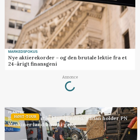
MARKEDSFOKUS
Nye aktierekorder – og den brutale lektie fra et
24-årigt finansgeni
Loading...
Annonce
PLANTER
HØST-TOUR
18 montører står klar i høsten: Sådan holder PN
Maskiner landmænd i gang
Loading...
Annonce