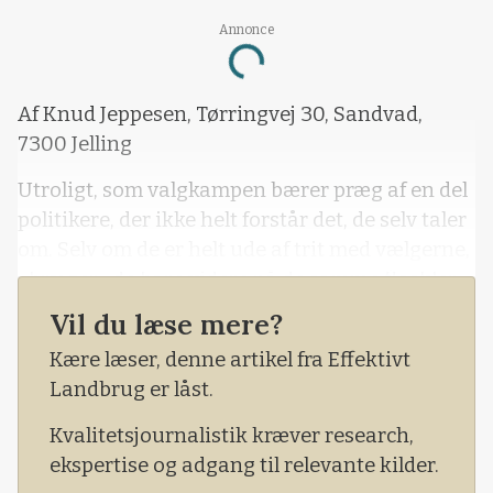
Annonce
Loading...
Af Knud Jeppesen, Tørringvej 30, Sandvad,
7300 Jelling
Utroligt, som valgkampen bærer præg af en del
politikere, der ikke helt forstår det, de selv taler
om. Selv om de er helt ude af trit med vælgerne,
»bræger« de bare videre på de samme floskler
og fordummende udsagn.
Vil du læse mere?
- Buuh-råb til politikerne for det
Kære læser, denne artikel fra Effektivt
Landbrug er låst.
Kvalitetsjournalistik kræver research,
ekspertise og adgang til relevante kilder.