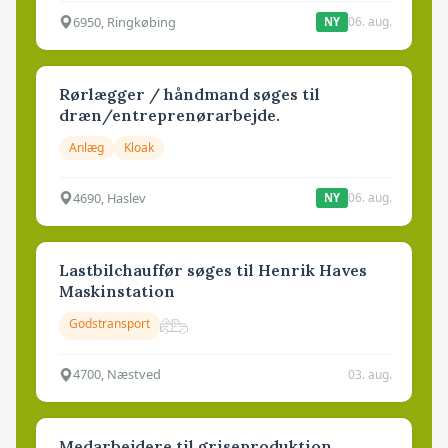
6950, Ringkøbing
06. aug.
NY
Rørlægger / håndmand søges til
dræn/entreprenørarbejde.
Anlæg
Kloak
4690, Haslev
06. aug.
NY
Lastbilchauffør søges til Henrik Haves
Maskinstation
Godstransport
4700, Næstved
03. aug.
Medarbejdere til griseproduktion