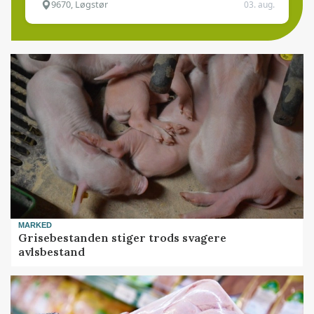
9670, Løgstør
03. aug.
MARKED
Grisebestanden stiger trods svagere
avlsbestand