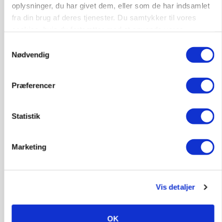
oplysninger, du har givet dem, eller som de har indsamlet
Annonce
fra din brug af deres tjenester. Du samtykker til vores
cookies, hvis du fortsætter med at anvende vores
PLANTER
Før såmaskinen kører: Her er efterårets største
hjemmeside.
Samtykkevalg
skadedyrsrisici
Nødvendig
Loading...
Annonce
Præferencer
Statistik
Marketing
Vis detaljer
OK