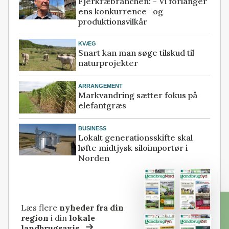
Fjerkræbranchen: - Vi forlanger
ens konkurrence- og
produktionsvilkår
KVÆG
Snart kan man søge tilskud til
naturprojekter
ARRANGEMENT
Markvandring sætter fokus på
elefantgræs
BUSINESS
Lokalt generationsskifte skal
løfte midtjysk siloimportør i
Norden
Læs flere
nyheder fra din
region
i din
lokale
landbrugsavis