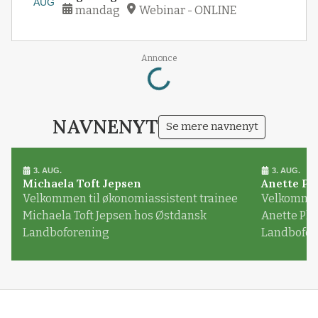
AUG
mandag
Webinar - ONLINE
Loading...
Annonce
NAVNENYT
Se mere navnenyt
3. AUG.
3. AUG.
Michaela Toft Jepsen
Anette Pl
Velkommen til økonomiassistent trainee
Velkommen 
Michaela Toft Jepsen hos Østdansk
Anette Pl
Landboforening
Landbofor