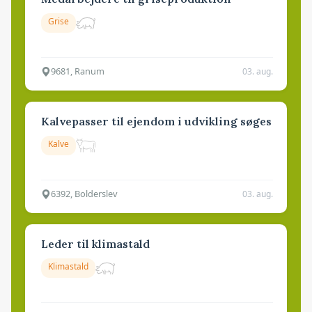
Grise
9681, Ranum
03. aug.
Kalvepasser til ejendom i udvikling søges
Kalve
6392, Bolderslev
03. aug.
Leder til klimastald
Klimastald