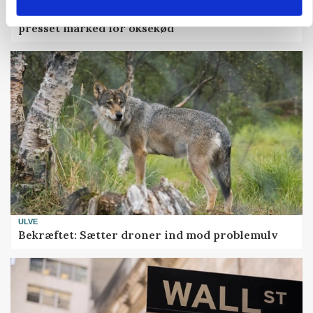
MARKED
Uændret notering: Spæde lyspunkter i fortsat
presset marked for oksekød
ULVE
Bekræftet: Sætter droner ind mod problemulv