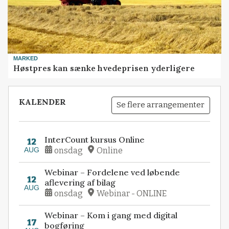
MARKED
Høstpres kan sænke hvedeprisen yderligere
KALENDER
Se flere arrangementer
InterCount kursus Online
12
AUG
onsdag
Online
Webinar – Fordelene ved løbende
12
aflevering af bilag
AUG
onsdag
Webinar - ONLINE
Webinar – Kom i gang med digital
17
bogføring