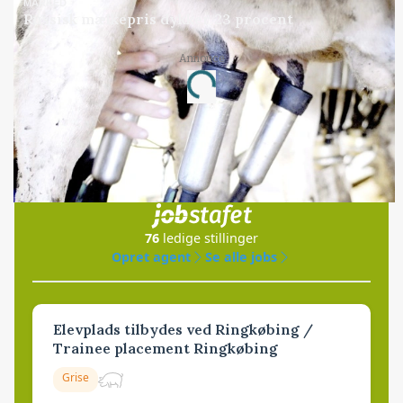
MARKED
Russisk mælkepris dykker 23 procent
Annonce
Loading...
Jobs
i samarbejde med
76
ledige stillinger
Opret agent
Se alle jobs
Elevplads tilbydes ved Ringkøbing /
Trainee placement Ringkøbing
Grise