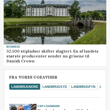
BUSINESS
32.500 stipladser skifter slagteri: En af landets
største producenter sender nu grisene til
Danish Crown
FRA VORES UGEAVISER
LANDBRUGNORD
LANDBRUGSYD
LANDBRUGFYN
LAND
CAP-I-DANMARK