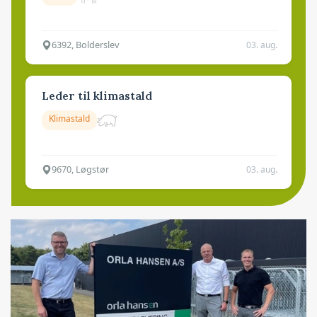
6392, Bolderslev
03. aug.
Leder til klimastald
Klimastald
9670, Løgstør
03. aug.