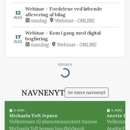
Webinar – Fordelene ved løbende
12
aflevering af bilag
AUG
onsdag
Webinar - ONLINE
Webinar – Kom i gang med digital
17
bogføring
AUG
mandag
Webinar - ONLINE
Annonce
Loading...
NAVNENYT
Se mere navnenyt
3. AUG.
3. AUG.
Michaela Toft Jepsen
Anette Pl
Velkommen til økonomiassistent trainee
Velkommen 
Michaela Toft Jepsen hos Østdansk
Anette Pl