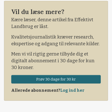
universitetets forskningsformidling.
Vil du læse mere?
Årsagen er, at jeg i et indlæg beskrev, hvordan
udtagning og vådlægning af lavbundsjord kan
Kære læser, denne artikel fra Effektivt
forværre klimaet – med henvisning til bl.a.
Landbrug er låst.
SDU’s forskningsresultat.
Kvalitetsjournalistik kræver research,
ekspertise og adgang til relevante kilder.
Men vi vil rigtig gerne tilbyde dig et
digitalt abonnement i 30 dage for kun
30 kroner.
Prøv 30 dage for 30 kr
Allerede abonnement?
Log ind her