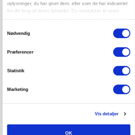
oplysninger, du har givet dem, eller som de har indsamlet
fra din brug af deres tjenester. Du samtykker til vores
cookies, hvis du fortsætter med at anvende vores
hjemmeside.
Samtykkevalg
Nødvendig
Præferencer
ARRANGEMENT
Markvandring sætter fokus på elefantgræs
Statistik
Marketing
Vis detaljer
OK