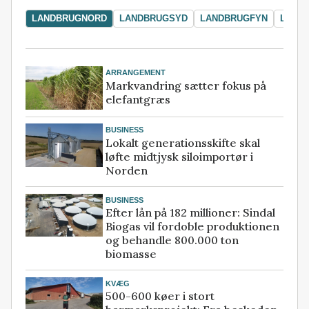
LANDBRUGNORD
LANDBRUGSYD
LANDBRUGFYN
LAND
ARRANGEMENT
Markvandring sætter fokus på
elefantgræs
BUSINESS
Lokalt generationsskifte skal
løfte midtjysk siloimportør i
Norden
BUSINESS
Efter lån på 182 millioner: Sindal
Biogas vil fordoble produktionen
og behandle 800.000 ton
biomasse
KVÆG
500-600 køer i stort