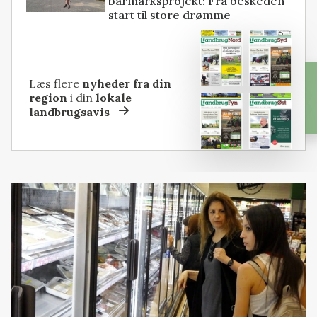
barmarksprojekt: Fra beskeden
start til store drømme
Læs flere
nyheder fra din
region
i din
lokale
landbrugsavis