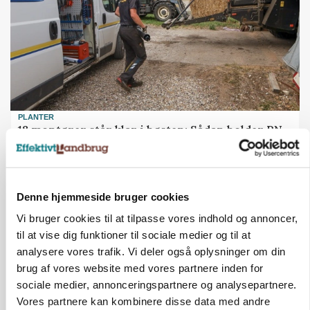
PLANTER
18 montører står klar i høsten: Sådan holder PN
Maskiner landmænd i gang
Annonce
Denne hjemmeside bruger cookies
MASKINER
Forserie til selvkørende skårlægger afprøves i år
Vi bruger cookies til at tilpasse vores indhold og annoncer,
til at vise dig funktioner til sociale medier og til at
Annonce
analysere vores trafik. Vi deler også oplysninger om din
Loading...
brug af vores website med vores partnere inden for
sociale medier, annonceringspartnere og analysepartnere.
Vores partnere kan kombinere disse data med andre