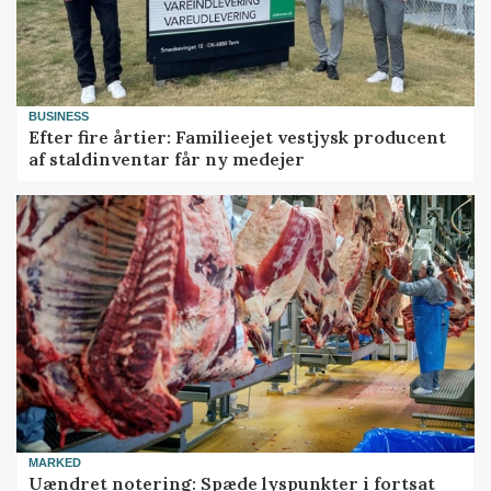
BUSINESS
Efter fire årtier: Familieejet vestjysk producent
af staldinventar får ny medejer
MARKED
Uændret notering: Spæde lyspunkter i fortsat