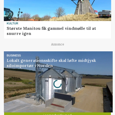
KULTUR
Største Manitou fik gammel vindmølle til at
snurre igen
Annonce
BUSINESS
Lokalt generationsskifte skal løfte midtjysk
siloimportør i Norden
Loading...
Annonce
Jobs