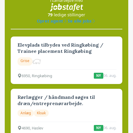
i samarbejde med
79
ledige stillinger
Opret agent
Se alle jobs
Elevplads tilbydes ved Ringkøbing /
Trainee placement Ringkøbing
Grise
6950, Ringkøbing
06. aug.
NY
Rørlægger / håndmand søges til
dræn/entreprenørarbejde.
Anlæg
Kloak
4690, Haslev
06. aug.
NY