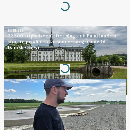
Loading...
BUSINESS
32.500 stipladser skifter slagteri: En af landets
største producenter sender nu grisene til
Danish Crown
Annonce
Loading...