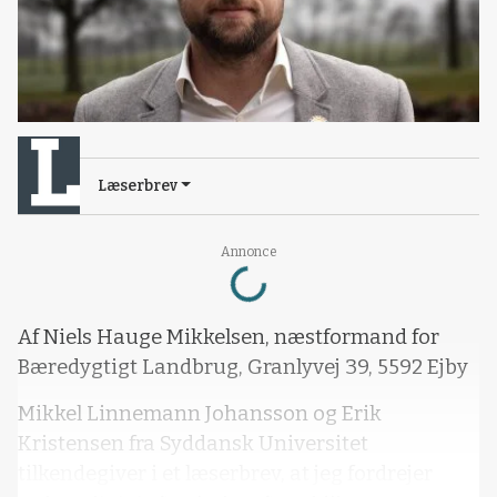
Læserbrev
Loading...
Annonce
Af Niels Hauge Mikkelsen, næstformand for
Bæredygtigt Landbrug, Granlyvej 39, 5592 Ejby
Mikkel Linnemann Johansson og Erik
Kristensen fra Syddansk Universitet
tilkendegiver i et læserbrev, at jeg fordrejer