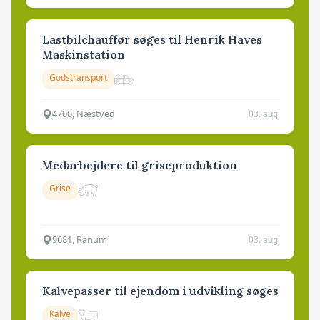
Lastbilchauffør søges til Henrik Haves
Maskinstation
Godstransport
4700, Næstved
03. aug.
Medarbejdere til griseproduktion
Grise
9681, Ranum
03. aug.
Kalvepasser til ejendom i udvikling søges
Kalve