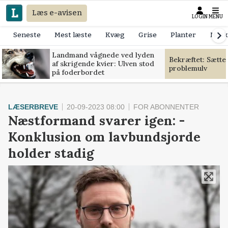
Læs e-avisen
LOGIN
MENU
Seneste
Mest læste
Kvæg
Grise
Planter
Mask
Landmand vågnede ved lyden
Bekræftet: Sætte
af skrigende kvier: Ulven stod
problemulv
på foderbordet
LÆSERBREVE
20-09-2023 08:00
FOR ABONNENTER
Næstformand svarer igen: -
Konklusion om lavbundsjorde
holder stadig