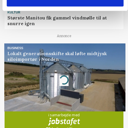
KULTUR
Største Manitou fik gammel vindmølle til at
snurre igen
Annonce
BUSINESS
Lokalt generationsskifte skal løfte midtjysk
siloimportør i Norden
Annonce
Loading...
Jobs
i samarbejde med