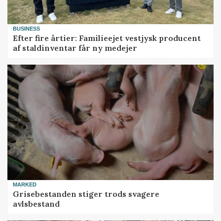
BUSINESS
Efter fire årtier: Familieejet vestjysk producent
af staldinventar får ny medejer
MARKED
Grisebestanden stiger trods svagere
avlsbestand