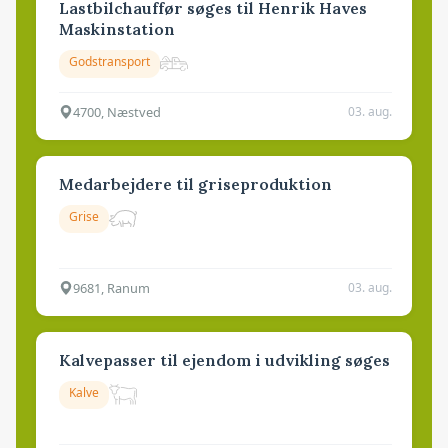
Lastbilchauffør søges til Henrik Haves
Maskinstation
Godstransport
4700, Næstved
03. aug.
Medarbejdere til griseproduktion
Grise
9681, Ranum
03. aug.
Kalvepasser til ejendom i udvikling søges
Kalve