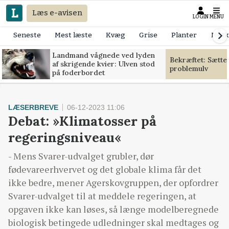
Læs e-avisen
LOGIN
MENU
Seneste
Mest læste
Kvæg
Grise
Planter
Mask
Landmand vågnede ved lyden
Bekræftet: Sætte
af skrigende kvier: Ulven stod
problemulv
på foderbordet
LÆSERBREVE
06-12-2023 11:06
Debat: »Klimatosser på
regeringsniveau«
- Mens Svarer-udvalget grubler, dør
fødevareerhvervet og det globale klima får det
ikke bedre, mener Agerskovgruppen, der opfordrer
Svarer-udvalget til at meddele regeringen, at
opgaven ikke kan løses, så længe modelberegnede
biologisk betingede udledninger skal medtages og