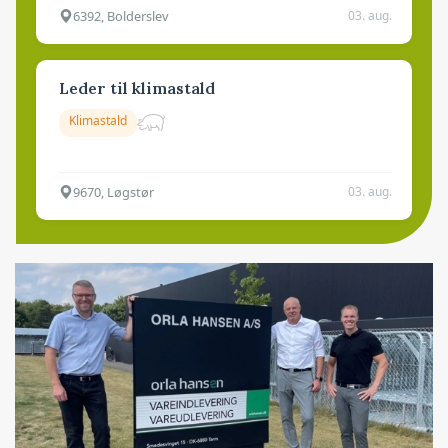
6392, Bolderslev
03. aug.
Leder til klimastald
Klimastald
9670, Løgstør
03. aug.