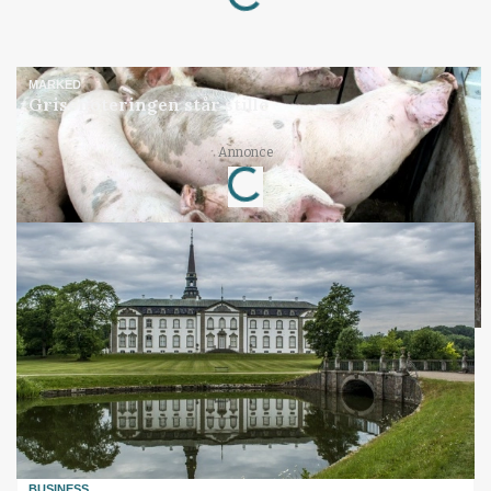
MARKED
Grisenoteringen står stille
Loading...
Annonce
BUSINESS