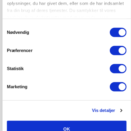
oplysninger, du har givet dem, eller som de har indsamlet
fra din brug af deres tjenester. Du samtykker til vores
cookies, hvis du fortsætter med at anvende vores
hjemmeside.
Samtykkevalg
Nødvendig
MARKED
Præferencer
Høstpres kan sænke hvedeprisen yderligere
Annonce
Statistik
Marketing
Vis detaljer
OK