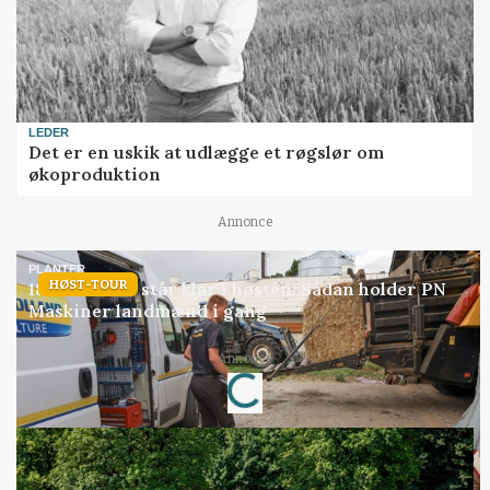
LEDER
Det er en uskik at udlægge et røgslør om
økoproduktion
Annonce
PLANTER
HØST-TOUR
18 montører står klar i høsten: Sådan holder PN
Maskiner landmænd i gang
Loading...
Annonce