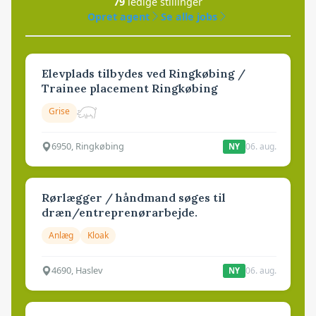
79
ledige stillinger
Opret agent
Se alle jobs
Elevplads tilbydes ved Ringkøbing /
Trainee placement Ringkøbing
Grise
6950, Ringkøbing
06. aug.
NY
Rørlægger / håndmand søges til
dræn/entreprenørarbejde.
Anlæg
Kloak
4690, Haslev
06. aug.
NY