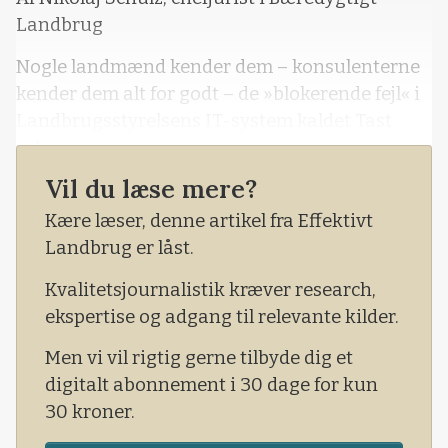
Landbrug
Nogle landmænd kender dem – konsulenterne
kender dem alt for godt – de »blokerende fejl« i
Landbrugsstyrelsens IT-system kaldet Tast
selv-service.
Vil du læse mere?
Ansøgningen skal indsendes. Ingen
indsendelse, ingen landbrugsstøtte. En
Kære læser, denne artikel fra Effektivt
»blokerende fejl« i IT-systemet er en bevidst
Landbrug er låst.
handling fra Landbrugsstyrelsens side, så EU-
Kvalitetsjournalistik kræver research,
ansøgningen ikke kan indsendes.
ekspertise og adgang til relevante kilder.
Men vi vil rigtig gerne tilbyde dig et
digitalt abonnement i 30 dage for kun
30 kroner.