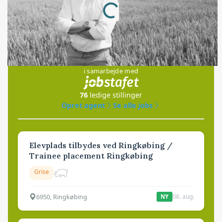
Loading...
Jobs
i samarbejde med
76
ledige stillinger
Opret agent
Se alle jobs
Elevplads tilbydes ved Ringkøbing /
Trainee placement Ringkøbing
Grise
6950, Ringkøbing
06. aug.
NY