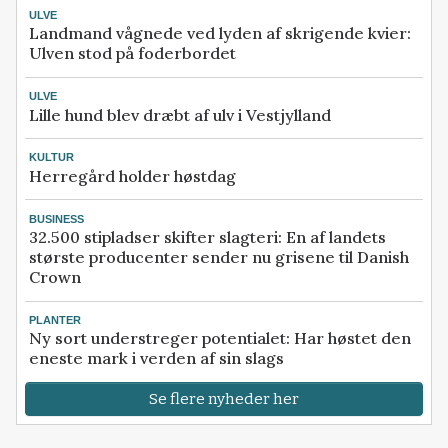
ULVE
Landmand vågnede ved lyden af skrigende kvier:
Ulven stod på foderbordet
ULVE
Lille hund blev dræbt af ulv i Vestjylland
KULTUR
Herregård holder høstdag
BUSINESS
32.500 stipladser skifter slagteri: En af landets
største producenter sender nu grisene til Danish
Crown
PLANTER
Ny sort understreger potentialet: Har høstet den
eneste mark i verden af sin slags
Se flere nyheder her