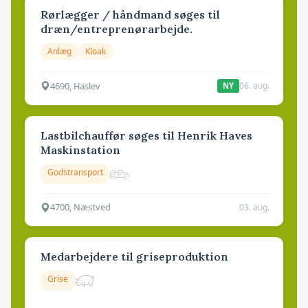
Rørlægger / håndmand søges til
dræn/entreprenørarbejde.
Anlæg
Kloak
4690, Haslev
06. aug.
NY
Lastbilchauffør søges til Henrik Haves
Maskinstation
Godstransport
4700, Næstved
03. aug.
Medarbejdere til griseproduktion
Grise