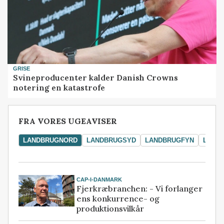
GRISE
Svineproducenter kalder Danish Crowns
notering en katastrofe
FRA VORES UGEAVISER
LANDBRUGNORD
LANDBRUGSYD
LANDBRUGFYN
LAND
CAP-I-DANMARK
Fjerkræbranchen: - Vi forlanger
ens konkurrence- og
produktionsvilkår