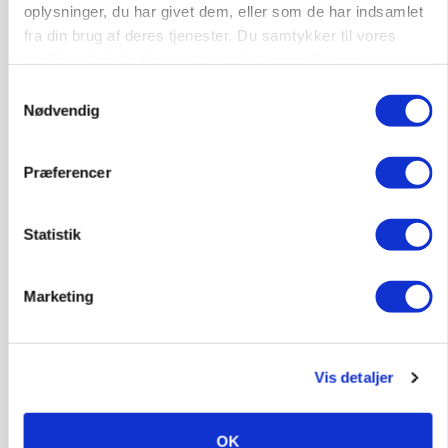
Folketinget behandler ny gødskningslov: Sådan
oplysninger, du har givet dem, eller som de har indsamlet
kan den ændre din bedrift fra 2027
fra din brug af deres tjenester. Du samtykker til vores
Loading...
cookies, hvis du fortsætter med at anvende vores
Annonce
hjemmeside.
Samtykkevalg
Nødvendig
Præferencer
Statistik
Marketing
Vis detaljer
KVÆG
Snart kan man søge tilskud til naturprojekter
OK