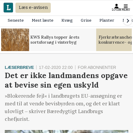
Læs e-avisen
LOGIN
MENU
Seneste
Mest læste
Kvæg
Grise
Planter
Mask
KWS Rallys topper årets
Fjerkræbranchen:
sortsforsøg i vinterbyg
konkurrence- og
LÆSERBREVE
17-02-2020 22:00
FOR ABONNENTER
Det er ikke landmandens opgave
at bevise sin egen uskyld
»Blokerende fejl« i landbrugets EU-ansøgning er
med til at vende bevisbyrden om, og det er klart
ulovligt – skriver Bæredygtigt Landbrugs
chefjurist.