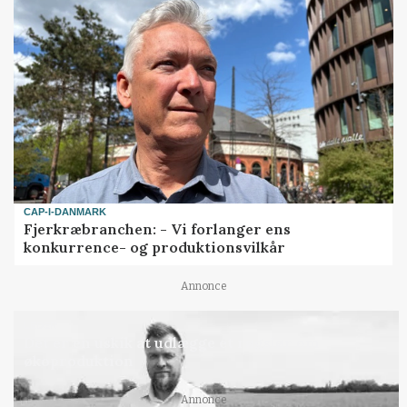
CAP-I-DANMARK
Fjerkræbranchen: - Vi forlanger ens
konkurrence- og produktionsvilkår
Annonce
LEDER
Det er en uskik at udlægge et røgslør om
økoproduktion
Annonce