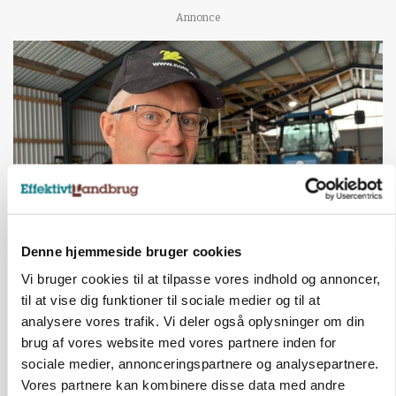
Annonce
Denne hjemmeside bruger cookies
POLITIK
»Nu stopper I«: Landbrugsdebattør og
Vi bruger cookies til at tilpasse vores indhold og annoncer,
protestgruppe vil demonstrere mod ny
til at vise dig funktioner til sociale medier og til at
gødskningslov
analysere vores trafik. Vi deler også oplysninger om din
brug af vores website med vores partnere inden for
Annonce
sociale medier, annonceringspartnere og analysepartnere.
Vores partnere kan kombinere disse data med andre
POLITIK