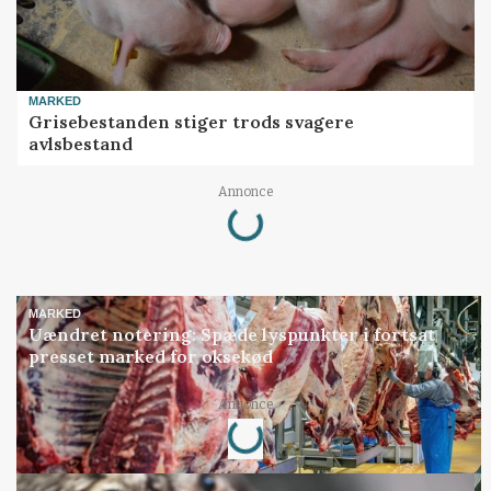
MARKED
Grisebestanden stiger trods svagere
avlsbestand
Loading...
Annonce
MARKED
Uændret notering: Spæde lyspunkter i fortsat
presset marked for oksekød
Loading...
Annonce