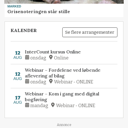
MARKED
Grisenoteringen står stille
KALENDER
Se flere arrangementer
InterCount kursus Online
12
AUG
onsdag
Online
Webinar – Fordelene ved løbende
12
aflevering af bilag
AUG
onsdag
Webinar - ONLINE
Webinar – Kom i gang med digital
17
bogføring
AUG
mandag
Webinar - ONLINE
Loading...
Annonce