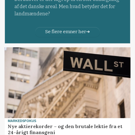
af det danske areal. Men hvad betyder det for
landmændene?
Se flere emner her
MARKEDSFOKUS
Nye aktierekorder – og den brutale lektie fra et
24-årigt finansgeni