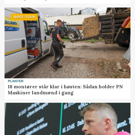
HØST-TOUR
PLANTER
18 montører står klar i høsten: Sådan holder PN
Maskiner landmænd i gang