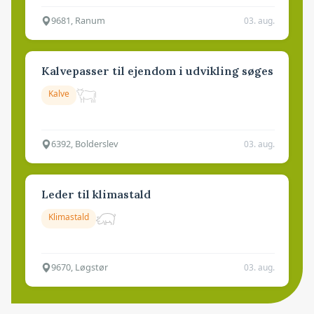
9681, Ranum
03. aug.
Kalvepasser til ejendom i udvikling søges
Kalve
6392, Bolderslev
03. aug.
Leder til klimastald
Klimastald
9670, Løgstør
03. aug.