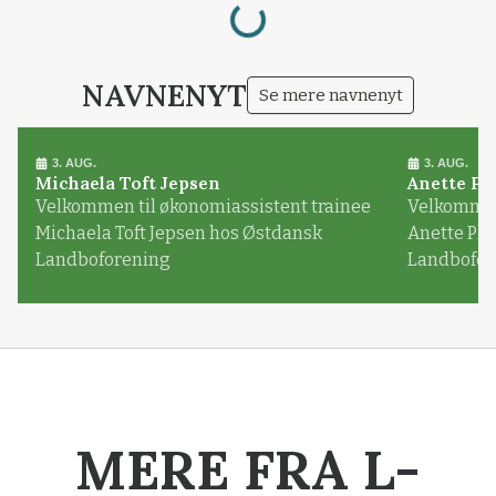
NAVNENYT
Se mere navnenyt
3. AUG.
3. AUG.
Michaela Toft Jepsen
Anette Pl
Velkommen til økonomiassistent trainee
Velkommen 
Michaela Toft Jepsen hos Østdansk
Anette Pl
Landboforening
Landbofor
MERE FRA L-