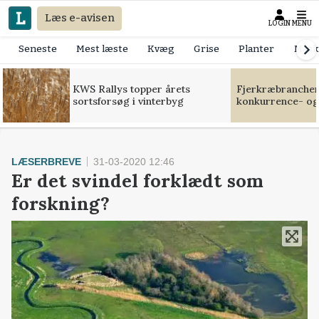
Læs e-avisen
LOGIN
MENU
Seneste
Mest læste
Kvæg
Grise
Planter
Mask
KWS Rallys topper årets
Fjerkræbranchen:
sortsforsøg i vinterbyg
konkurrence- og
LÆSERBREVE
31-03-2020 12:46
Er det svindel forklædt som
forskning?