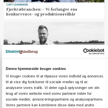
CAP-I-DANMARK
Fjerkræbranchen: - Vi forlanger ens
konkurrence- og produktionsvilkår
Denne hjemmeside bruger cookies
Vi bruger cookies til at tilpasse vores indhold og annoncer,
LEDER
til at vise dig funktioner til sociale medier og til at
Kun landbruget selv kan beslutte, om man vil
analysere vores trafik. Vi deler også oplysninger om din
kæmpe juridisk for sin eksistens
brug af vores website med vores partnere inden for
sociale medier, annonceringspartnere og analysepartnere.
Vores partnere kan kombinere disse data med andre