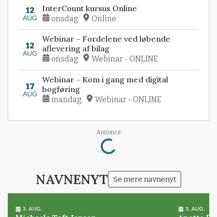
InterCount kursus Online
12
AUG
onsdag
Online
Webinar – Fordelene ved løbende
12
aflevering af bilag
AUG
onsdag
Webinar - ONLINE
Webinar – Kom i gang med digital
17
bogføring
AUG
mandag
Webinar - ONLINE
Loading...
Annonce
NAVNENYT
Se mere navnenyt
3. AUG.
3. AUG.