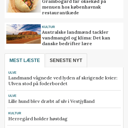
Grambogård får oksekød på
menuen hos københavnsk
restaurantkæde
KULTUR
Australske landmænd tackler
vandmangel og klima: Det kan
danske bedrifter lære
MEST LÆSTE
SENESTE NYT
ULVE
Landmand vågnede ved lyden af skrigende kvier:
Ulven stod på foderbordet
ULVE
Lille hund blev dræbt af ulv i Vestjylland
KULTUR
Herregård holder høstdag