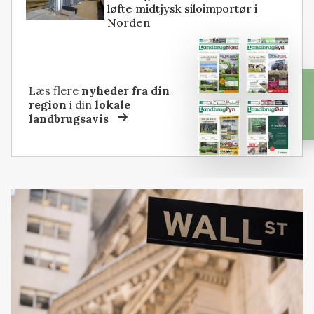
løfte midtjysk siloimportør i
Norden
Læs flere
nyheder fra din
region
i din
lokale
landbrugsavis