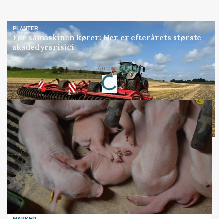
PLANTER
Før såmaskinen kører: Her er efterårets største
skadedyrsrisici
Loading...
Annonce
MARKED