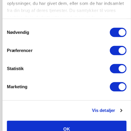
oplysninger, du har givet dem, eller som de har indsamlet
fra din brug af deres tjenester. Du samtykker til vores
cookies, hvis du fortsætter med at anvende vores
hjemmeside.
Samtykkevalg
Nødvendig
Præferencer
MARKEDSFOKUS
Prisgab på 20 kroner pr. kg vokser: Polsk kylling
Statistik
presser markedet
Loading...
Annonce
Marketing
Vis detaljer
OK