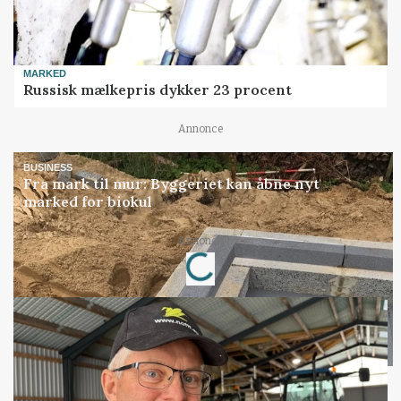
MARKED
Russisk mælkepris dykker 23 procent
Annonce
BUSINESS
Fra mark til mur: Byggeriet kan åbne nyt
marked for biokul
Loading...
Annonce