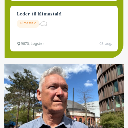
Leder til klimastald
Klimastald
9670, Løgstør
03. aug.