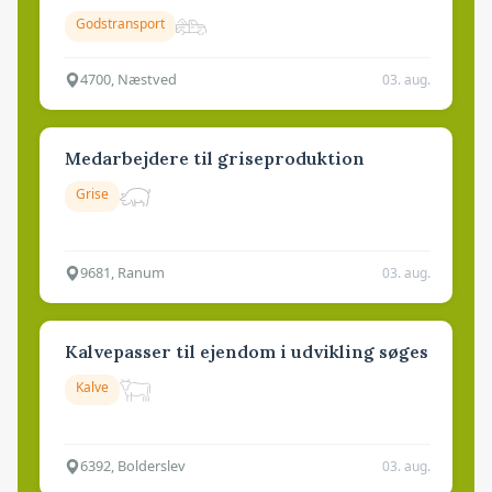
Godstransport
4700, Næstved
03. aug.
Medarbejdere til griseproduktion
Grise
9681, Ranum
03. aug.
Kalvepasser til ejendom i udvikling søges
Kalve
6392, Bolderslev
03. aug.