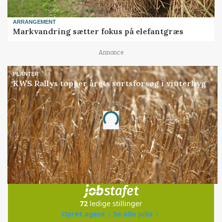
ARRANGEMENT
Markvandring sætter fokus på elefantgræs
Annonce
PLANTER
KWS Rallys topper årets sortsforsøg i vinterbyg
Annonce
Loading...
Jobs
i samarbejde med
72
ledige stillinger
Opret agent
Se alle jobs