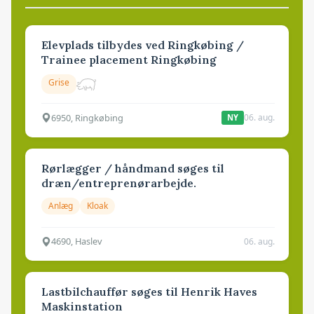
Elevplads tilbydes ved Ringkøbing /
Trainee placement Ringkøbing
Grise
6950, Ringkøbing
06. aug.
NY
Rørlægger / håndmand søges til
dræn/entreprenørarbejde.
Anlæg
Kloak
4690, Haslev
06. aug.
Lastbilchauffør søges til Henrik Haves
Maskinstation