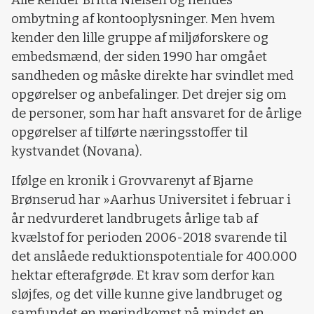
Alle kender Britta Nielsen og hendes
ombytning af kontooplysninger. Men hvem
kender den lille gruppe af miljøforskere og
embedsmænd, der siden 1990 har omgået
sandheden og måske direkte har svindlet med
opgørelser og anbefalinger. Det drejer sig om
de personer, som har haft ansvaret for de årlige
opgørelser af tilførte næringsstoffer til
kystvandet (Novana).
Ifølge en kronik i Grovvarenyt af Bjarne
Brønserud har »Aarhus Universitet i februar i
år nedvurderet landbrugets årlige tab af
kvælstof for perioden 2006-2018 svarende til
det anslåede reduktionspotentiale for 400.000
hektar efterafgrøde. Et krav som derfor kan
sløjfes, og det ville kunne give landbruget og
samfundet en merindkomst på mindst en