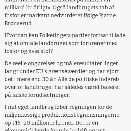
milliard kr. årligt«. Også landbrugets tab af
fosfor er markant nedvurderet ifølge Bjarne
Brønserud.
Hvordan kan Folketingets partier fortsat tillade
sig at omtale landbruget som forurener med
fosfor og kvælstof?
De reelle opgørelser og måleresultater ligger
langt under EU's grænseværdier og har gjort
det i mere end 30 år. Alle de politiske indgreb
overfor landbruget har således været baseret
på falske forudsætninger.
I mit eget landbrug løber regningen for de
miljømæssige produktionsbegrænsningerne
op i 15–20 millioner kroner. Det er en
økonomisk byrde for min bedrift og mit