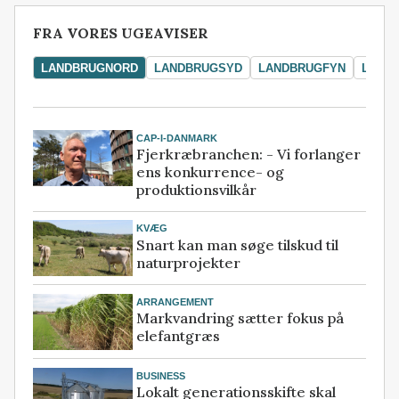
FRA VORES UGEAVISER
LANDBRUGNORD
LANDBRUGSYD
LANDBRUGFYN
LAND
CAP-I-DANMARK
Fjerkræbranchen: - Vi forlanger
ens konkurrence- og
produktionsvilkår
KVÆG
Snart kan man søge tilskud til
naturprojekter
ARRANGEMENT
Markvandring sætter fokus på
elefantgræs
BUSINESS
Lokalt generationsskifte skal