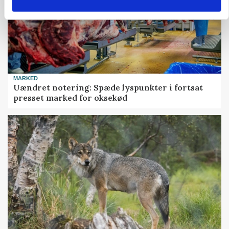
MARKED
Uændret notering: Spæde lyspunkter i fortsat
presset marked for oksekød