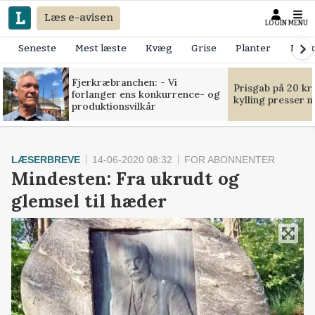
Læs e-avisen
LOGIN
MENU
Seneste
Mest læste
Kvæg
Grise
Planter
Mask
Fjerkræbranchen: - Vi
Prisgab på 20 kr
forlanger ens konkurrence- og
kylling presser 
produktionsvilkår
LÆSERBREVE
14-06-2020 08:32
FOR ABONNENTER
Mindesten: Fra ukrudt og
glemsel til hæder