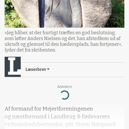
»Jeg håber, at der hurtigt træffes en god beslutning,
som løfter Anders Nielsen og det, han afstedkom ud af
ukrudt og glemsel til den hædersplads, han fortjener«,
lyder det fra skribenten.
Læserbrev
Annonce
Loading...
Af formand for Mejeriforeningenen
og næstformand i Landbrug & Fødevarers
virksomhedsbestyrelse, gdr. Steen Nørgaard