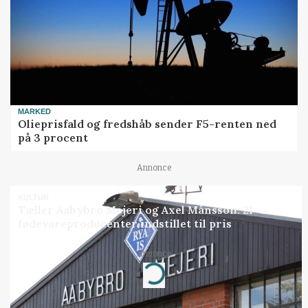
MARKED
Olieprisfald og fredshåb sender F5-renten ned
på 3 procent
Annonce
KULTUR
Tæller Aabybro Mejeri og Axel Månsson: 21
fødevareproducenter indstillet til pris
Annonce
Loading...