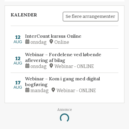
KALENDER
Se flere arrangementer
InterCount kursus Online
12
AUG
onsdag
Online
Webinar – Fordelene ved løbende
12
aflevering af bilag
AUG
onsdag
Webinar - ONLINE
Webinar – Kom i gang med digital
17
bogføring
AUG
mandag
Webinar - ONLINE
Annonce
Loading...