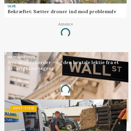
ULVE
Bekræftet: Sætter droner ind mod problemulv
Annonce
Loading...
MARKEDSFOKUS
Nye aktierekorder – og den brutale lektie fra et
24-årigt finansgeni
Annonce
Loading...
HØST-TOUR