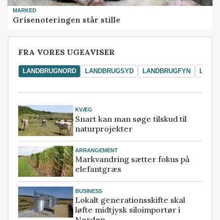
MARKED
Grisenoteringen står stille
FRA VORES UGEAVISER
LANDBRUGNORD
LANDBRUGSYD
LANDBRUGFYN
LAND
KVÆG
Snart kan man søge tilskud til
naturprojekter
ARRANGEMENT
Markvandring sætter fokus på
elefantgræs
BUSINESS
Lokalt generationsskifte skal
løfte midtjysk siloimportør i
Norden