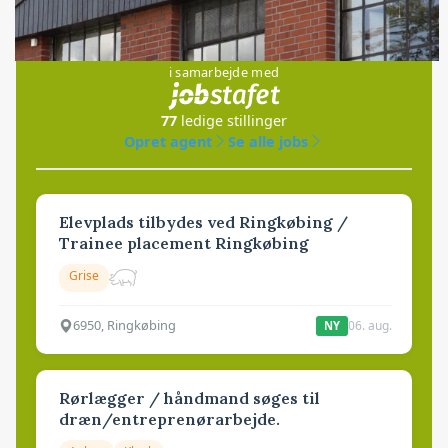
Jobs
i samarbejde med
77
ledige stillinger
Opret agent
Se alle jobs
Elevplads tilbydes ved Ringkøbing /
Trainee placement Ringkøbing
Grise
6950, Ringkøbing
06. aug.
NY
Rørlægger / håndmand søges til
dræn/entreprenørarbejde.