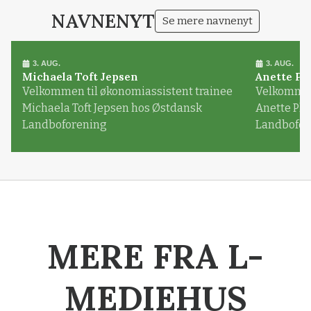
NAVNENYT
Se mere navnenyt
3. AUG.
3. AUG.
Michaela Toft Jepsen
Anette Pl
Velkommen til økonomiassistent trainee
Velkommen 
Michaela Toft Jepsen hos Østdansk
Anette Pl
Landboforening
Landbofor
MERE FRA L-
MEDIEHUS