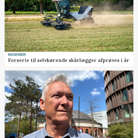
MASKINER
Forserie til selvkørende skårlægger afprøves i år