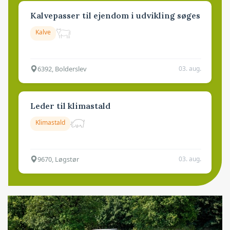
Kalvepasser til ejendom i udvikling søges
Kalve
6392, Bolderslev
03. aug.
Leder til klimastald
Klimastald
9670, Løgstør
03. aug.