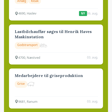
Anlæg
Kloak
4690, Haslev
06. aug.
NY
Lastbilchauffør søges til Henrik Haves
Maskinstation
Godstransport
4700, Næstved
03. aug.
Medarbejdere til griseproduktion
Grise
9681, Ranum
03. aug.