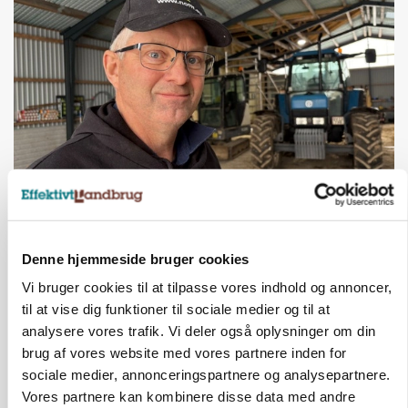
POLITIK
»Nu stopper I«: Landbrugsdebattør og
protestgruppe vil demonstrere mod ny
gødskningslov
Denne hjemmeside bruger cookies
Vi bruger cookies til at tilpasse vores indhold og annoncer,
Annonce
til at vise dig funktioner til sociale medier og til at
analysere vores trafik. Vi deler også oplysninger om din
KVÆG
Snart kan man søge tilskud til naturprojekter
brug af vores website med vores partnere inden for
sociale medier, annonceringspartnere og analysepartnere.
Annonce
Vores partnere kan kombinere disse data med andre