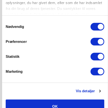
Loading...
oplysninger, du har givet dem, eller som de har indsamlet
fra din brug af deres tjenester. Du samtykker til vores
cookies, hvis du fortsætter med at anvende vores
hjemmeside.
Samtykkevalg
Nødvendig
Præferencer
Statistik
PLANTER
Marketing
Før såmaskinen kører: Her er efterårets største
skadedyrsrisici
Vis detaljer
OK