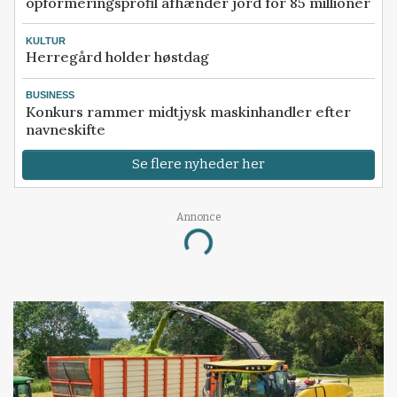
opformeringsprofil afhænder jord for 85 millioner
KULTUR
Herregård holder høstdag
BUSINESS
Konkurs rammer midtjysk maskinhandler efter
navneskifte
Se flere nyheder her
Annonce
Loading...