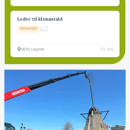
Leder til klimastald
Klimastald
9670, Løgstør
03. aug.