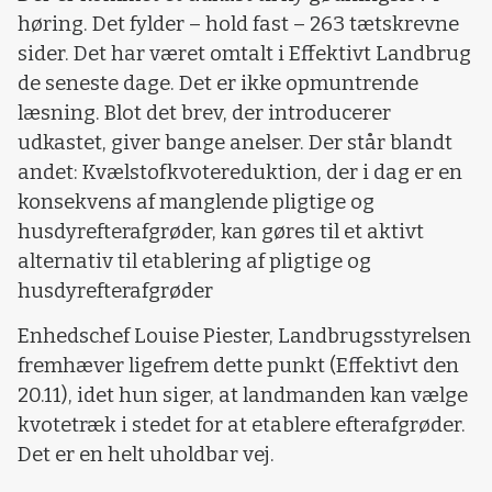
høring. Det fylder – hold fast – 263 tætskrevne
sider. Det har været omtalt i Effektivt Landbrug
de seneste dage. Det er ikke opmuntrende
læsning. Blot det brev, der introducerer
udkastet, giver bange anelser. Der står blandt
andet: Kvælstofkvotereduktion, der i dag er en
konsekvens af manglende pligtige og
husdyrefterafgrøder, kan gøres til et aktivt
alternativ til etablering af pligtige og
husdyrefterafgrøder
Enhedschef Louise Piester, Landbrugsstyrelsen
fremhæver ligefrem dette punkt (Effektivt den
20.11), idet hun siger, at landmanden kan vælge
kvotetræk i stedet for at etablere efterafgrøder.
Det er en helt uholdbar vej.