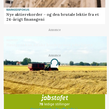
MARKEDSFOKUS
Nye aktierekorder – og den brutale lektie fra et
24-årigt finansgeni
Annonce
MARKED
Høstpres kan sænke hvedeprisen yderligere
Annonce
Loading...
Jobs
i samarbejde med
78
ledige stillinger