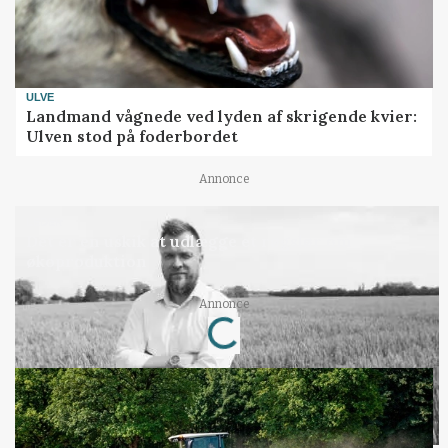
ULVE
Landmand vågnede ved lyden af skrigende kvier:
Ulven stod på foderbordet
Annonce
LEDER
Det er en uskik at udlægge et røgslør om
økoproduktion
Loading...
Annonce