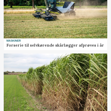
MASKINER
Forserie til selvkørende skårlægger afprøves i år