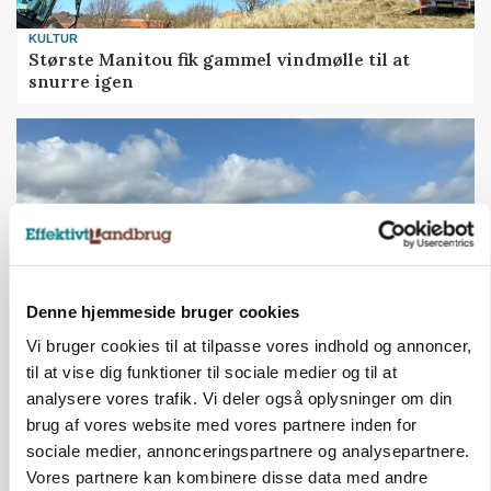
KULTUR
Største Manitou fik gammel vindmølle til at
snurre igen
Denne hjemmeside bruger cookies
Vi bruger cookies til at tilpasse vores indhold og annoncer,
til at vise dig funktioner til sociale medier og til at
PLANTER
analysere vores trafik. Vi deler også oplysninger om din
Før såmaskinen kører: Her er efterårets største
brug af vores website med vores partnere inden for
skadedyrsrisici
sociale medier, annonceringspartnere og analysepartnere.
Vores partnere kan kombinere disse data med andre