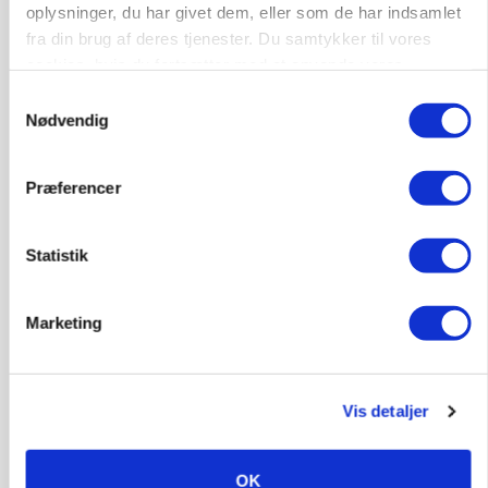
oplysninger, du har givet dem, eller som de har indsamlet
fra din brug af deres tjenester. Du samtykker til vores
cookies, hvis du fortsætter med at anvende vores
hjemmeside.
Samtykkevalg
Nødvendig
Præferencer
MARKED
Statistik
Grisebestanden stiger trods svagere
avlsbestand
Loading...
Marketing
Annonce
Vis detaljer
OK