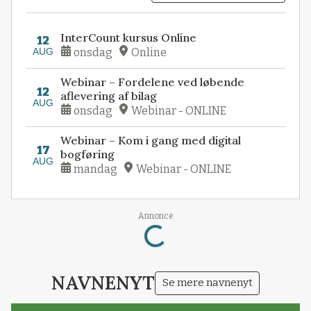
InterCount kursus Online
12
AUG
onsdag
Online
Webinar – Fordelene ved løbende
12
aflevering af bilag
AUG
onsdag
Webinar - ONLINE
Webinar – Kom i gang med digital
17
bogføring
AUG
mandag
Webinar - ONLINE
Loading...
Annonce
NAVNENYT
Se mere navnenyt