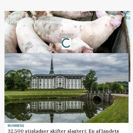
MARKED
Grisenoteringen står stille
Loading...
Annonce
BUSINESS
32.500 stipladser skifter slagteri: En af landets