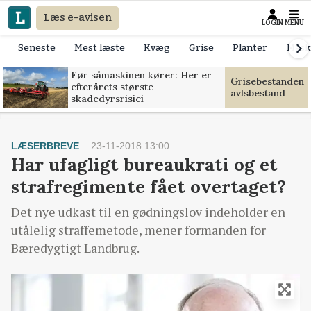
Læs e-avisen
LOGIN
MENU
Seneste
Mest læste
Kvæg
Grise
Planter
Mask
Før såmaskinen kører: Her er
Grisebestanden s
efterårets største
avlsbestand
skadedyrsrisici
LÆSERBREVE
23-11-2018 13:00
Har ufagligt bureaukrati og et
strafregimente fået overtaget?
Det nye udkast til en gødningslov indeholder en
utålelig straffemetode, mener formanden for
Bæredygtigt Landbrug.