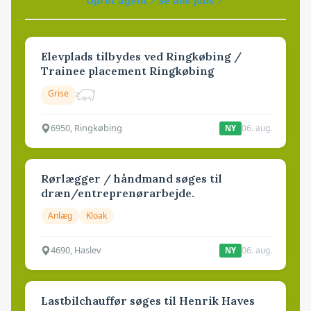
Opret agent
Se alle jobs
Elevplads tilbydes ved Ringkøbing /
Trainee placement Ringkøbing
Grise
6950, Ringkøbing
06. aug.
NY
Rørlægger / håndmand søges til
dræn/entreprenørarbejde.
Anlæg
Kloak
4690, Haslev
06. aug.
NY
Lastbilchauffør søges til Henrik Haves