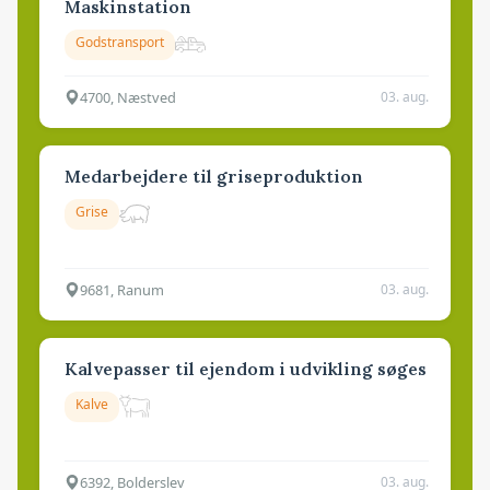
Maskinstation
Godstransport
4700, Næstved
03. aug.
Medarbejdere til griseproduktion
Grise
9681, Ranum
03. aug.
Kalvepasser til ejendom i udvikling søges
Kalve
6392, Bolderslev
03. aug.