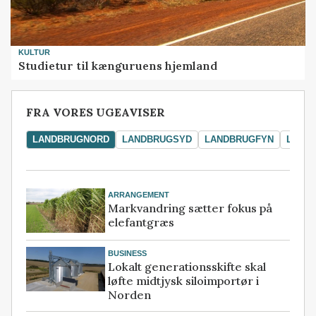
KULTUR
Studietur til kænguruens hjemland
FRA VORES UGEAVISER
LANDBRUGNORD
LANDBRUGSYD
LANDBRUGFYN
LAND
ARRANGEMENT
Markvandring sætter fokus på
elefantgræs
BUSINESS
Lokalt generationsskifte skal
løfte midtjysk siloimportør i
Norden