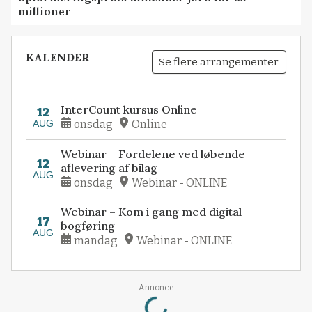
millioner
KALENDER
Se flere arrangementer
InterCount kursus Online
12
AUG
onsdag
Online
Webinar – Fordelene ved løbende
12
aflevering af bilag
AUG
onsdag
Webinar - ONLINE
Webinar – Kom i gang med digital
17
bogføring
AUG
mandag
Webinar - ONLINE
Loading...
Annonce