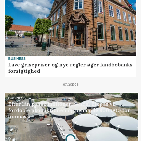
BUSINESS
Lave grisepriser og nye regler øger landbobanks
forsigtighed
Annonce
BUSINESS
Efter lån på 182 millioner: Sindal Biogas vil
fordoble produktionen og behandle 800.000 ton
biomasse
Loading...
Annonce