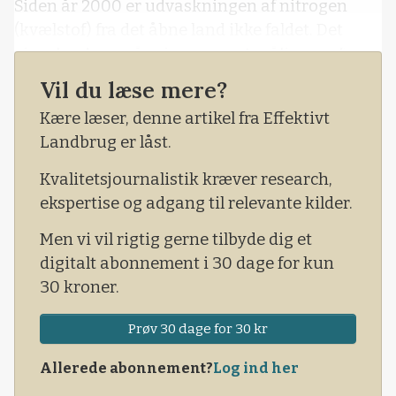
Siden år 2000 er udvaskningen af nitrogen
(kvælstof) fra det åbne land ikke faldet. Det
viser landovervågningen samt målinger af
kvælstof i de indre fjorde. Dette på trods af
Vil du læse mere?
efterafgrøder, der svarer til 440.000 hektar i
Kære læser, denne artikel fra Effektivt
2018, mod 120.000 hektar i 1998.
Landbrug er låst.
Kvalitetsjournalistik kræver research,
ekspertise og adgang til relevante kilder.
Men vi vil rigtig gerne tilbyde dig et
digitalt abonnement i 30 dage for kun
30 kroner.
Prøv 30 dage for 30 kr
Allerede abonnement?
Log ind her