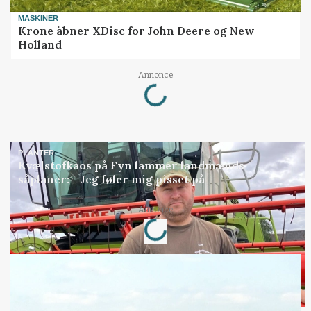
MASKINER
Krone åbner XDisc for John Deere og New
Holland
Loading...
Annonce
PLANTER
Kvælstofkaos på Fyn lammer landmænds
såplaner: - Jeg føler mig pisset på
Loading...
Annonce