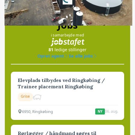
Jobs
i samarbejde med
81
ledige stillinger
Opret agent
Se alle jobs
Elevplads tilbydes ved Ringkøbing /
Trainee placement Ringkøbing
Grise
6950, Ringkøbing
06. aug.
NY
Rørlægger / håndmand søges til