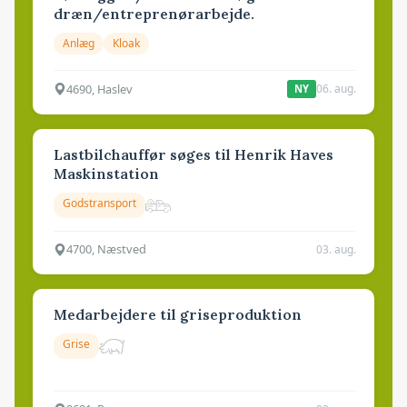
dræn/entreprenørarbejde.
Anlæg
Kloak
4690, Haslev
06. aug.
NY
Lastbilchauffør søges til Henrik Haves
Maskinstation
Godstransport
4700, Næstved
03. aug.
Medarbejdere til griseproduktion
Grise