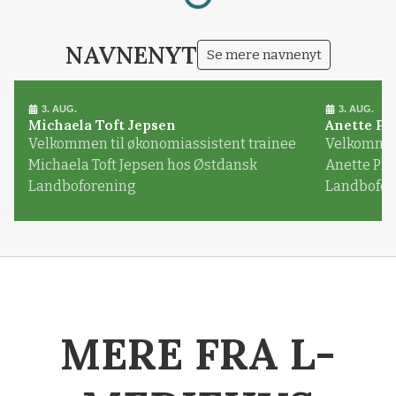
NAVNENYT
Se mere navnenyt
3. AUG.
3. AUG.
Michaela Toft Jepsen
Anette Pl
Velkommen til økonomiassistent trainee
Velkommen 
Michaela Toft Jepsen hos Østdansk
Anette Pl
Landboforening
Landbofor
MERE FRA L-