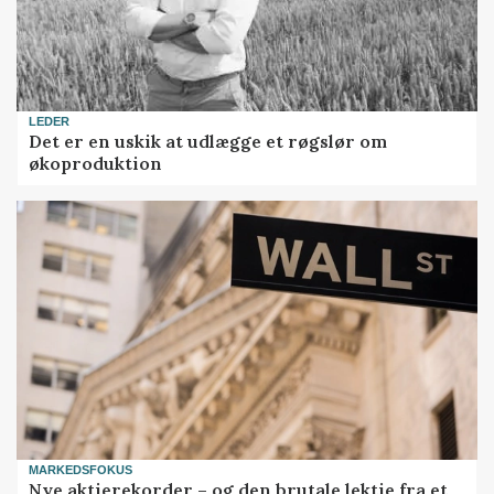
LEDER
Det er en uskik at udlægge et røgslør om
økoproduktion
MARKEDSFOKUS
Nye aktierekorder – og den brutale lektie fra et