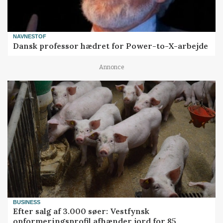
NAVNESTOF
Dansk professor hædret for Power-to-X-arbejde
Annonce
BUSINESS
Efter salg af 3.000 søer: Vestfynsk
opformeringsprofil afhænder jord for 85