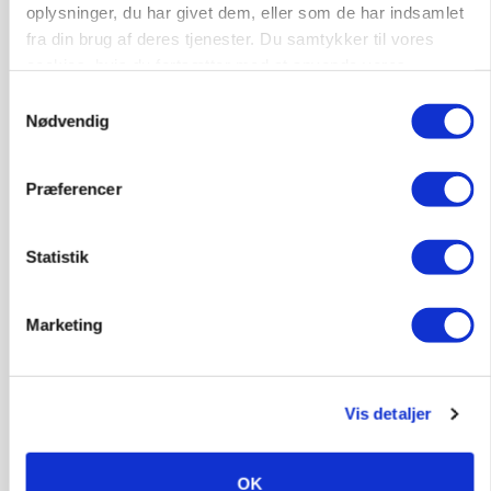
Loading...
oplysninger, du har givet dem, eller som de har indsamlet
Annonce
fra din brug af deres tjenester. Du samtykker til vores
cookies, hvis du fortsætter med at anvende vores
hjemmeside.
Samtykkevalg
Nødvendig
Præferencer
Statistik
Marketing
ARRANGEMENT
Markvandring sætter fokus på elefantgræs
Vis detaljer
OK