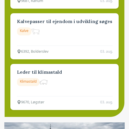
9681, Ranum
03. aug.
Kalvepasser til ejendom i udvikling søges
Kalve
6392, Bolderslev
03. aug.
Leder til klimastald
Klimastald
9670, Løgstør
03. aug.