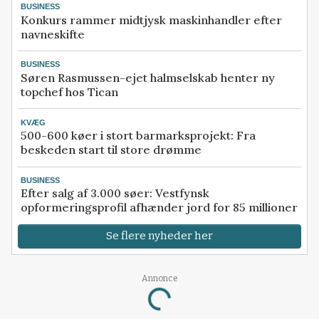
BUSINESS
Konkurs rammer midtjysk maskinhandler efter
navneskifte
BUSINESS
Søren Rasmussen-ejet halmselskab henter ny
topchef hos Tican
KVÆG
500-600 køer i stort barmarksprojekt: Fra
beskeden start til store drømme
BUSINESS
Efter salg af 3.000 søer: Vestfynsk
opformeringsprofil afhænder jord for 85 millioner
Se flere nyheder her
Loading...
Annonce