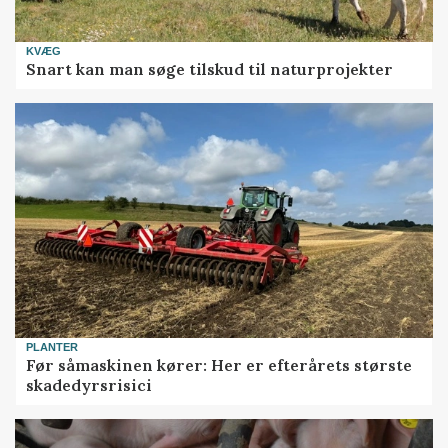
KVÆG
Snart kan man søge tilskud til naturprojekter
PLANTER
Før såmaskinen kører: Her er efterårets største
skadedyrsrisici