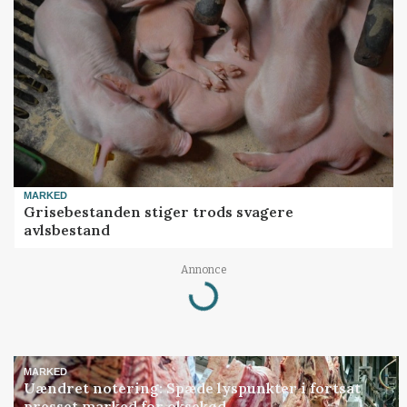
MARKED
Grisebestanden stiger trods svagere
avlsbestand
Loading...
Annonce
MARKED
Uændret notering: Spæde lyspunkter i fortsat
presset marked for oksekød