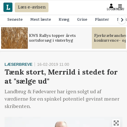
Læs e-avisen
LOGIN
MENU
Seneste
Mest læste
Kvæg
Grise
Planter
Mask
KWS Rallys topper årets
Fjerkræbranchen:
sortsforsøg i vinterbyg
konkurrence- og
LÆSERBREVE
16-02-2019 11:00
Tænk stort, Merrild i stedet for
at "sælge ud"
Landbrug & Fødevarer har igen solgt ud af
værdierne for en spinkel potentiel gevinst mener
skribenten.