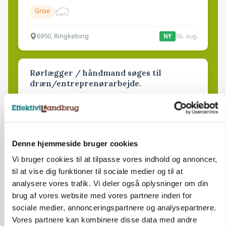
Grise
6950, Ringkøbing
06. aug.
NY
Rørlægger / håndmand søges til
dræn/entreprenørarbejde.
Anlæg
Kloak
4690, Haslev
06. aug.
NY
Denne hjemmeside bruger cookies
Vi bruger cookies til at tilpasse vores indhold og annoncer,
Lastbilchauffør søges til Henrik Haves
Maskinstation
til at vise dig funktioner til sociale medier og til at
analysere vores trafik. Vi deler også oplysninger om din
Godstransport
brug af vores website med vores partnere inden for
sociale medier, annonceringspartnere og analysepartnere.
4700, Næstved
03. aug.
Vores partnere kan kombinere disse data med andre