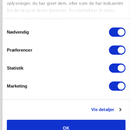
oplysninger, du har givet dem, eller som de har indsamlet
fra din brug af deres tjenester. Du samtykker til vores
Medarbejdere til griseproduktion
cookies, hvis du fortsætter med at anvende vores
Grise
hjemmeside.
Samtykkevalg
Nødvendig
9681, Ranum
03. aug.
Præferencer
Kalvepasser til ejendom i udvikling søges
Statistik
Kalve
Marketing
6392, Bolderslev
03. aug.
Vis detaljer
Leder til klimastald
Klimastald
OK