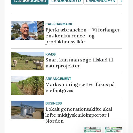
LANDBRUGNORD
LANDBRUGSYD
LANDBRUGFYN
LAND
CAP-I-DANMARK
Fjerkræbranchen: - Vi forlanger
ens konkurrence- og
produktionsvilkår
KVÆG
Snart kan man søge tilskud til
naturprojekter
ARRANGEMENT
Markvandring sætter fokus på
elefantgræs
BUSINESS
Lokalt generationsskifte skal
løfte midtjysk siloimportør i
Norden