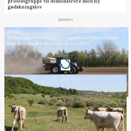
protestgruppe vil demonstrere mod ny
gødskningslov
Annonce
POLITIK
Folketinget behandler ny gødskningslov: Sådan
kan den ændre din bedrift fra 2027
Loading...
Annonce