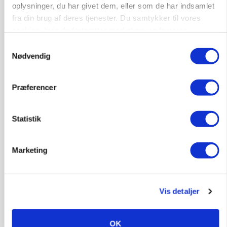
oplysninger, du har givet dem, eller som de har indsamlet
Loading...
fra din brug af deres tjenester. Du samtykker til vores
cookies, hvis du fortsætter med at anvende vores
hjemmeside.
Samtykkevalg
Nødvendig
Præferencer
Statistik
Marketing
MARKED
Uændret notering: Spæde lyspunkter i fortsat
presset marked for oksekød
Vis detaljer
OK