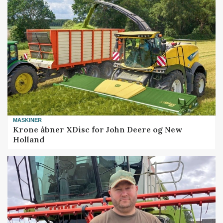
MASKINER
Krone åbner XDisc for John Deere og New
Holland