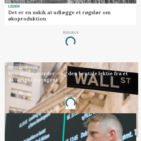
LEDER
Det er en uskik at udlægge et røgslør om
økoproduktion
Annonce
Loading...
MARKEDSFOKUS
Nye aktierekorder – og den brutale lektie fra et
24-årigt finansgeni
Annonce
Loading...