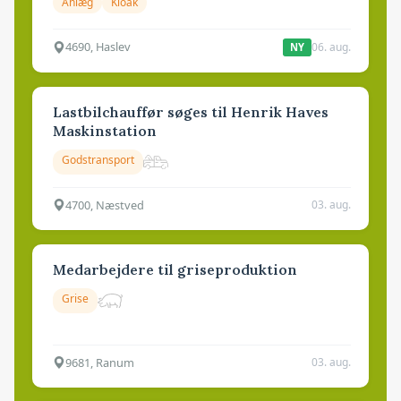
Anlæg
Kloak
4690, Haslev
06. aug.
NY
Lastbilchauffør søges til Henrik Haves
Maskinstation
Godstransport
4700, Næstved
03. aug.
Medarbejdere til griseproduktion
Grise
9681, Ranum
03. aug.