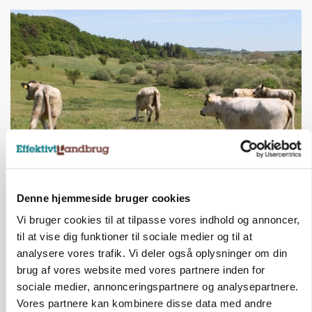
KVÆG
Snart kan man søge tilskud til naturprojekter
Denne hjemmeside bruger cookies
Vi bruger cookies til at tilpasse vores indhold og annoncer,
Annonce
til at vise dig funktioner til sociale medier og til at
analysere vores trafik. Vi deler også oplysninger om din
PLANTER
Før såmaskinen kører: Her er efterårets største
brug af vores website med vores partnere inden for
skadedyrsrisici
sociale medier, annonceringspartnere og analysepartnere.
Vores partnere kan kombinere disse data med andre
Annonce