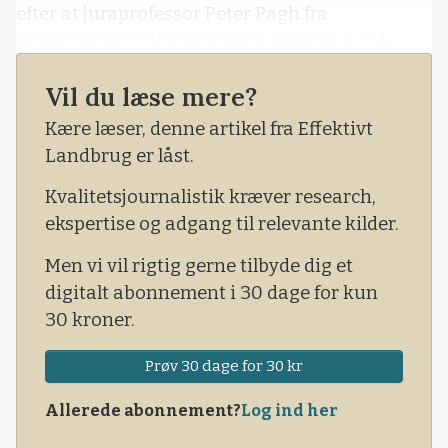
efter at juraprofessor Peter Pagh fra
Københavns Universitet nok engang havde
rettet en sønderlemmende kritik mod
Vil du læse mere?
Miljøministeriet. Han beskyldte ministeriet for
»svindel og magtmisbrug«.
Kære læser, denne artikel fra Effektivt
Landbrug er låst.
Kvalitetsjournalistik kræver research,
ekspertise og adgang til relevante kilder.
Men vi vil rigtig gerne tilbyde dig et
digitalt abonnement i 30 dage for kun
30 kroner.
Prøv 30 dage for 30 kr
Allerede abonnement?
Log ind her