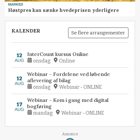
MARKED
Høstpres kan sænke hvedeprisen yderligere
KALENDER
Se flere arrangementer
InterCount kursus Online
12
AUG
onsdag
Online
Webinar – Fordelene ved løbende
12
aflevering af bilag
AUG
onsdag
Webinar - ONLINE
Webinar – Kom i gang med digital
17
bogføring
AUG
mandag
Webinar - ONLINE
Annonce