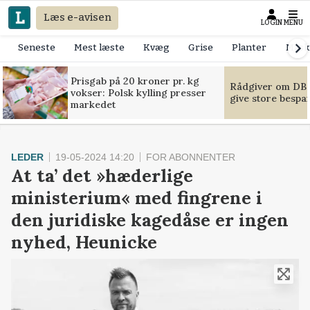
Læs e-avisen
LOGIN
MENU
Seneste
Mest læste
Kvæg
Grise
Planter
Mask
Prisgab på 20 kroner pr. kg
Rådgiver om DB-
vokser: Polsk kylling presser
give store bespa
markedet
LEDER
19-05-2024 14:20
FOR ABONNENTER
At ta’ det »hæderlige
ministerium« med fingrene i
den juridiske kagedåse er ingen
nyhed, Heunicke