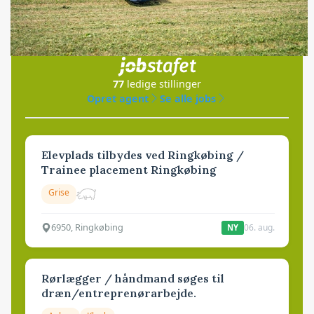
Jobs
i samarbejde med
77
ledige stillinger
Opret agent
Se alle jobs
Elevplads tilbydes ved Ringkøbing /
Trainee placement Ringkøbing
Grise
6950, Ringkøbing
06. aug.
NY
Rørlægger / håndmand søges til
dræn/entreprenørarbejde.