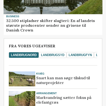
BUSINESS
32.500 stipladser skifter slagteri: En af landets
største producenter sender nu grisene til
Danish Crown
FRA VORES UGEAVISER
LANDBRUGNORD
LANDBRUGSYD
LANDBRUGFYN
LAND
KVÆG
Snart kan man søge tilskud til
naturprojekter
ARRANGEMENT
Markvandring sætter fokus på
elefantgræs