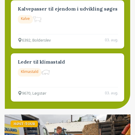
Kalvepasser til ejendom i udvikling søges
Kalve
6392, Bolderslev
03. aug.
Leder til klimastald
Klimastald
9670, Løgstør
03. aug.
HØST-TOUR