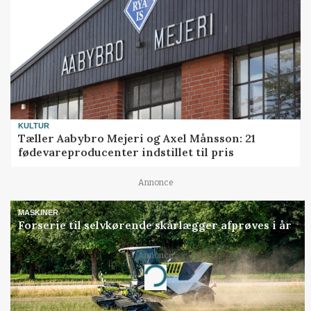
KULTUR
Tæller Aabybro Mejeri og Axel Månsson: 21
fødevareproducenter indstillet til pris
Annonce
MASKINER
Forserie til selvkørende skårlægger afprøves i år
Annonce
Loading...