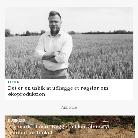
LEDER
Det er en uskik at udlægge et røgslør om
økoproduktion
Annonce
BUSINESS
Fra mark til mur: Byggeriet kan åbne nyt
marked for biokul