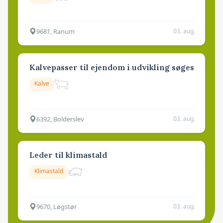
9681, Ranum
03. aug.
Kalvepasser til ejendom i udvikling søges
Kalve
6392, Bolderslev
03. aug.
Leder til klimastald
Klimastald
9670, Løgstør
03. aug.