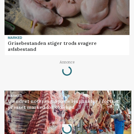
MARKED
Grisebestanden stiger trods svagere
avlsbestand
Annonce
Loading...
MARKED
Uændret notering: Spæde lyspunkter i fortsat
presset marked for oksekød
Annonce
Loading...