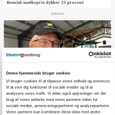
Russisk mælkepris dykker 23 procent
Annonce
Denne hjemmeside bruger cookies
Vi bruger cookies til at tilpasse vores indhold og annoncer,
POLITIK
til at vise dig funktioner til sociale medier og til at
»Nu stopper I«: Landbrugsdebattør og
protestgruppe vil demonstrere mod ny
analysere vores trafik. Vi deler også oplysninger om din
gødskningslov
brug af vores website med vores partnere inden for
sociale medier, annonceringspartnere og analysepartnere.
Annonce
Vores partnere kan kombinere disse data med andre