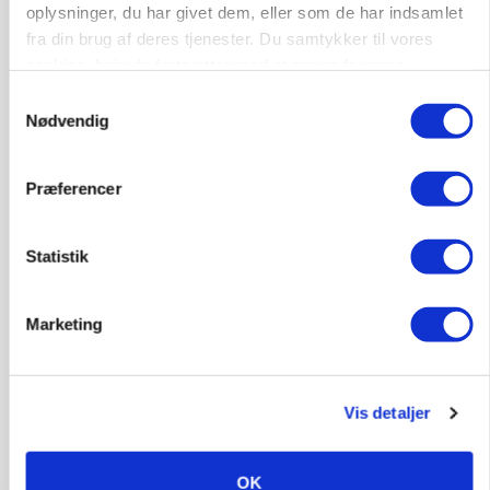
oplysninger, du har givet dem, eller som de har indsamlet
POLITIK
fra din brug af deres tjenester. Du samtykker til vores
Folketinget behandler ny gødskningslov: Sådan
kan den ændre din bedrift fra 2027
cookies, hvis du fortsætter med at anvende vores
hjemmeside.
Samtykkevalg
Annonce
Loading...
Nødvendig
Præferencer
Statistik
Marketing
Vis detaljer
KVÆG
Snart kan man søge tilskud til naturprojekter
OK