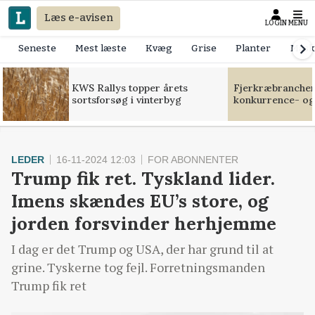
Læs e-avisen
LOGIN
MENU
Seneste
Mest læste
Kvæg
Grise
Planter
Mask
KWS Rallys topper årets
Fjerkræbranchen:
sortsforsøg i vinterbyg
konkurrence- og
LEDER
16-11-2024 12:03
FOR ABONNENTER
Trump fik ret. Tyskland lider.
Imens skændes EU’s store, og
jorden forsvinder herhjemme
I dag er det Trump og USA, der har grund til at
grine. Tyskerne tog fejl. Forretningsmanden
Trump fik ret