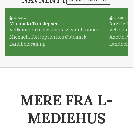
3. AUG.
3. AUG.
Michaela Toft Jepsen
Anette Pl
Velkommen til økonomiassistent trainee
Velkommen 
Michaela Toft Jepsen hos Østdansk
Anette Pl
Landboforening
Landbofor
MERE FRA L-
MEDIEHUS