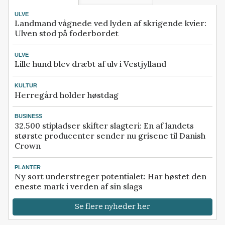
ULVE
Landmand vågnede ved lyden af skrigende kvier:
Ulven stod på foderbordet
ULVE
Lille hund blev dræbt af ulv i Vestjylland
KULTUR
Herregård holder høstdag
BUSINESS
32.500 stipladser skifter slagteri: En af landets
største producenter sender nu grisene til Danish
Crown
PLANTER
Ny sort understreger potentialet: Har høstet den
eneste mark i verden af sin slags
Se flere nyheder her