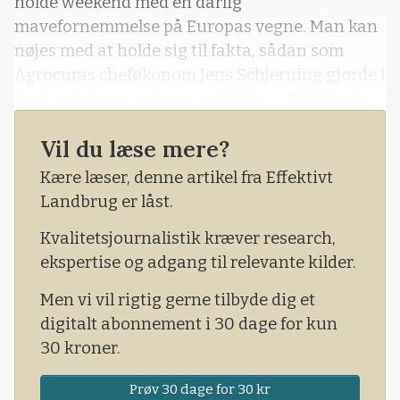
holde weekend med en dårlig
mavefornemmelse på Europas vegne. Man kan
nøjes med at holde sig til fakta, sådan som
Agrocuras cheføkonom Jens Schjerning gjorde i
fredagsavisen under overskriften »Tysklands
kollaps er udstillet i disse dage«. Læs bare med,
Vil du læse mere?
det er dystre tal.
Kære læser, denne artikel fra Effektivt
Landbrug er låst.
Kvalitetsjournalistik kræver research,
ekspertise og adgang til relevante kilder.
Men vi vil rigtig gerne tilbyde dig et
digitalt abonnement i 30 dage for kun
30 kroner.
Prøv 30 dage for 30 kr