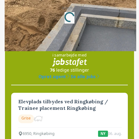
Annonce
Loading...
Jobs
i samarbejde med
76
ledige stillinger
Opret agent
Se alle jobs
Elevplads tilbydes ved Ringkøbing /
Trainee placement Ringkøbing
Grise
6950, Ringkøbing
06. aug.
NY