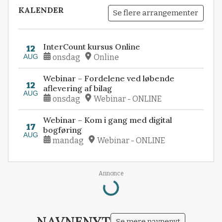
KALENDER
Se flere arrangementer
InterCount kursus Online
12
AUG
onsdag
Online
Webinar – Fordelene ved løbende
12
aflevering af bilag
AUG
onsdag
Webinar - ONLINE
Webinar – Kom i gang med digital
17
bogføring
AUG
mandag
Webinar - ONLINE
Annonce
Loading...
NAVNENYT
Se mere navnenyt