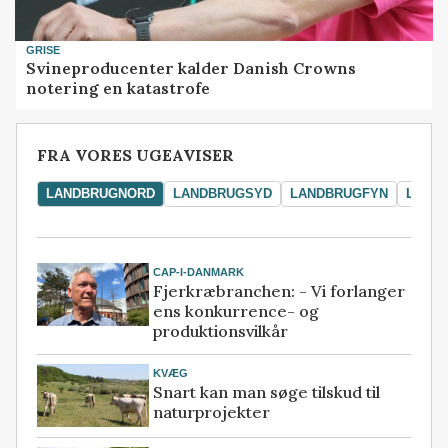
GRISE
Svineproducenter kalder Danish Crowns
notering en katastrofe
FRA VORES UGEAVISER
LANDBRUGNORD
LANDBRUGSYD
LANDBRUGFYN
LAND
CAP-I-DANMARK
Fjerkræbranchen: - Vi forlanger
ens konkurrence- og
produktionsvilkår
KVÆG
Snart kan man søge tilskud til
naturprojekter