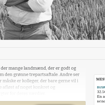
der mange landmænd, der er godt og
m den grønne trepartsaftale. Andre ser
MES
måske er kolleger, der bare gerne vil i
e afløst af noget konkret og
BUSI
32.5
gter for deres værdier.
En a
send