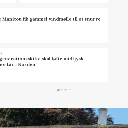
e Manitou fik gammel vindmølle til at snurre
S
generationsskifte skal løfte midtjysk
portør i Norden
Annonce