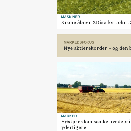
MASKINER
Krone åbner XDisc for John 
MARKEDSFOKUS
Nye aktierekorder – og den b
MARKED
Høstpres kan sænke hvedepri
yderligere