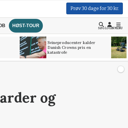
Prøv 30 dage for 30 kr.
OB
HØST-TOUR
SØG
LOGIN
MENU
Svineproducenter kalder
Danish Crowns pris en
katastrofe
iarder og