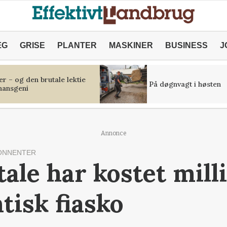
ÆG
GRISE
PLANTER
MASKINER
BUSINESS
J
r – og den brutale lektie
På døgnvagt i høsten
inansgeni
Annonce
ONNENTER
tale har kostet mill
tisk fiasko