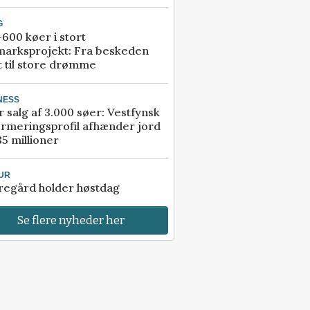
G
600 køer i stort
marksprojekt: Fra beskeden
t til store drømme
NESS
r salg af 3.000 søer: Vestfynsk
rmeringsprofil afhænder jord
85 millioner
UR
regård holder høstdag
Se flere nyheder her