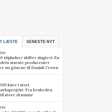
T LÆSTE
SENESTE NYT
ESS
0 stipladser skifter slagteri: En
ndets største producenter
r nu grisene til Danish Crown
00 køer i stort
arksprojekt: Fra beskeden
 til store drømme
ESS