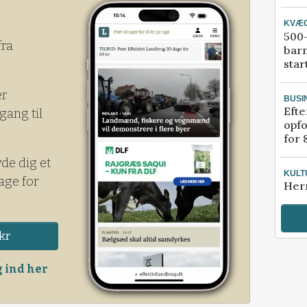
KVÆ
500-
fra
bar
star
er
BUSI
Efte
gang til
opfo
for 
yde dig et
KULT
age for
Her
kr
 ind her