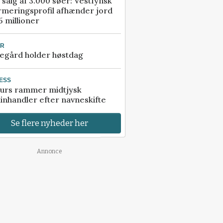
 salg af 3.000 søer: Vestfynsk
rmeringsprofil afhænder jord
5 millioner
UR
egård holder høstdag
ESS
urs rammer midtjysk
inhandler efter navneskifte
Se flere nyheder her
Annonce