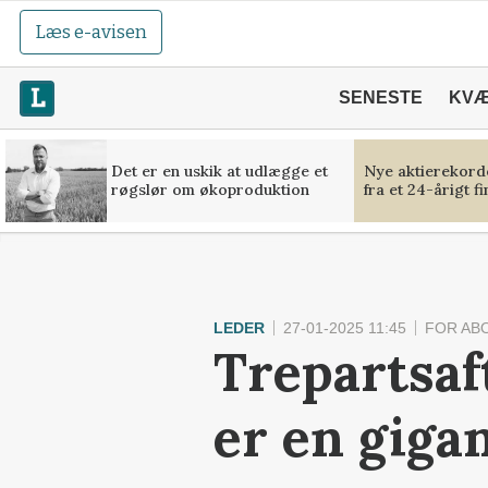
Læs e-avisen
SENESTE
KV
Det er en uskik at udlægge et
Nye aktierekorde
røgslør om økoproduktion
fra et 24-årigt f
LEDER
27-01-2025 11:45
FOR AB
Trepartsaf
er en gigan