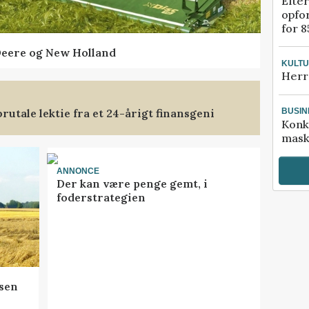
Efter
opfo
for 8
Deere og New Holland
KULT
Herr
rutale lektie fra et 24-årigt finansgeni
BUSIN
Konk
mask
ANNONCE
Der kan være penge gemt, i
foderstrategien
sen