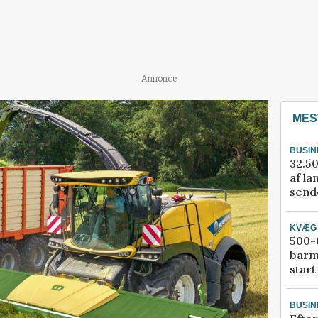
Annonce
MES
BUSIN
32.50
af la
sende
KVÆG
500-6
barm
start
BUSIN