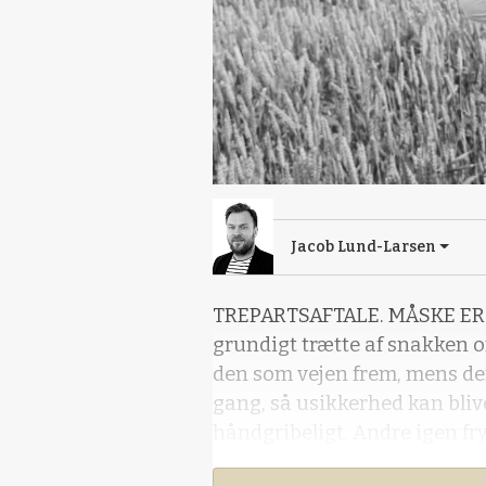
Jacob Lund-Larsen
TREPARTSAFTALE. MÅSKE ER 
grundigt trætte af snakken o
den som vejen frem, mens der 
gang, så usikkerhed kan bliv
håndgribeligt. Andre igen fry