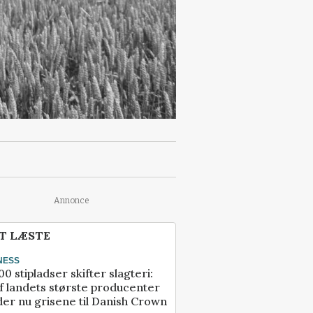
Annonce
T LÆSTE
NESS
00 stipladser skifter slagteri:
f landets største producenter
er nu grisene til Danish Crown