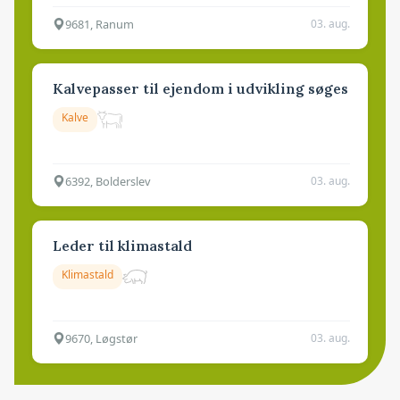
9681, Ranum
03. aug.
Kalvepasser til ejendom i udvikling søges
Kalve
6392, Bolderslev
03. aug.
Leder til klimastald
Klimastald
9670, Løgstør
03. aug.