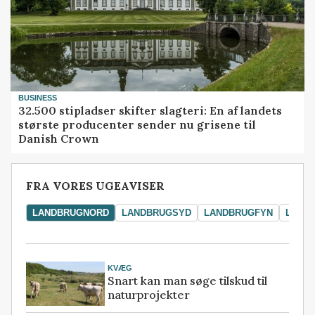
BUSINESS
32.500 stipladser skifter slagteri: En af landets
største producenter sender nu grisene til
Danish Crown
FRA VORES UGEAVISER
LANDBRUGNORD
LANDBRUGSYD
LANDBRUGFYN
LAND
KVÆG
Snart kan man søge tilskud til
naturprojekter