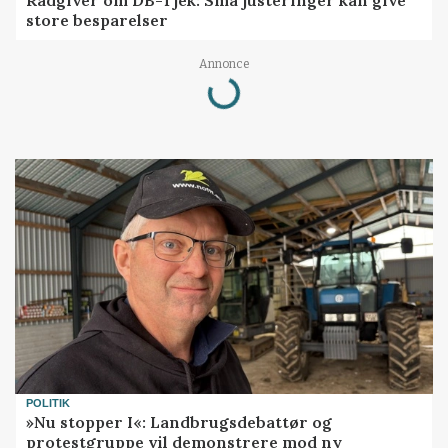
Rådgiver om DB-Tjek: Små justeringer kan give
store besparelser
Loading...
Annonce
POLITIK
»Nu stopper I«: Landbrugsdebattør og
protestgruppe vil demonstrere mod ny