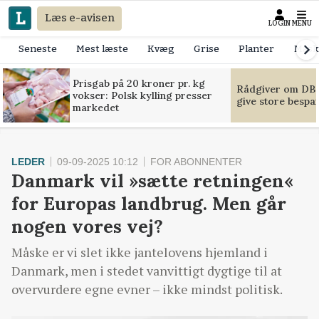
Læs e-avisen
LOGIN
MENU
Seneste
Mest læste
Kvæg
Grise
Planter
Mask
Prisgab på 20 kroner pr. kg
Rådgiver om DB-
vokser: Polsk kylling presser
give store bespa
markedet
LEDER
09-09-2025 10:12
FOR ABONNENTER
Danmark vil »sætte retningen«
for Europas landbrug. Men går
nogen vores vej?
Måske er vi slet ikke jantelovens hjemland i
Danmark, men i stedet vanvittigt dygtige til at
overvurdere egne evner – ikke mindst politisk.