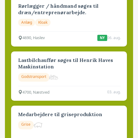
Rørlægger / håndmand søges til
dræn/entreprenørarbejde.
Anlæg
Kloak
4690, Haslev
06. aug.
NY
Lastbilchauffør søges til Henrik Haves
Maskinstation
Godstransport
4700, Næstved
03. aug.
Medarbejdere til griseproduktion
Grise