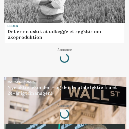
LEDER
Det er en uskik at udlægge et røgslør om
økoproduktion
Loading...
Annonce
MARKEDSFOKUS
Nye aktierekorder – og den brutale lektie fra et
24-årigt finansgeni
Loading...
Annonce