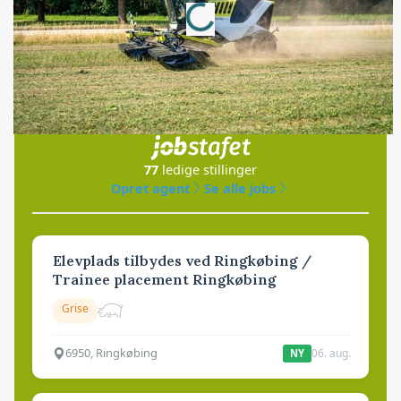
Loading...
Jobs
i samarbejde med
77
ledige stillinger
Opret agent
Se alle jobs
Elevplads tilbydes ved Ringkøbing /
Trainee placement Ringkøbing
Grise
6950, Ringkøbing
06. aug.
NY