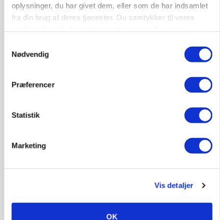
Før såmaskinen kører: Her er efterårets største
oplysninger, du har givet dem, eller som de har indsamlet
skadedyrsrisici
fra din brug af deres tjenester. Du samtykker til vores
Loading...
cookies, hvis du fortsætter med at anvende vores
Annonce
hjemmeside.
Samtykkevalg
Nødvendig
Præferencer
Statistik
Marketing
MARKED
Vis detaljer
Uændret notering: Spæde lyspunkter i fortsat
presset marked for oksekød
OK