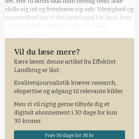
det. Her til lands skal man nemlig helst ikke
skille sig ud og fremhæve sig selv. Ydmyghed og
ensartethed har vi det bedst med i et land, hvor
selv flertallets hårfarve synes at være
leverpostejsfarvet.
Vil du læse mere?
Kære læser, denne artikel fra Effektivt
Landbrug er låst.
Kvalitetsjournalistik kræver research,
ekspertise og adgang til relevante kilder.
Men vi vil rigtig gerne tilbyde dig et
digitalt abonnement i 30 dage for kun
30 kroner.
Prøv 30 dage for 30 kr