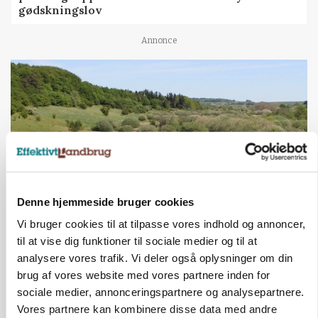
gødskningslov
Annonce
Denne hjemmeside bruger cookies
Vi bruger cookies til at tilpasse vores indhold og annoncer,
KVÆG
til at vise dig funktioner til sociale medier og til at
Snart kan man søge tilskud til naturprojekter
analysere vores trafik. Vi deler også oplysninger om din
brug af vores website med vores partnere inden for
Annonce
sociale medier, annonceringspartnere og analysepartnere.
PLANTER
Vores partnere kan kombinere disse data med andre