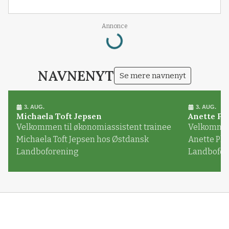
Loading...
Annonce
NAVNENYT
Se mere navnenyt
3. AUG.
3. AUG.
Michaela Toft Jepsen
Anette Pl
Velkommen til økonomiassistent trainee
Velkommen 
Michaela Toft Jepsen hos Østdansk
Anette Pl
Landboforening
Landbofor