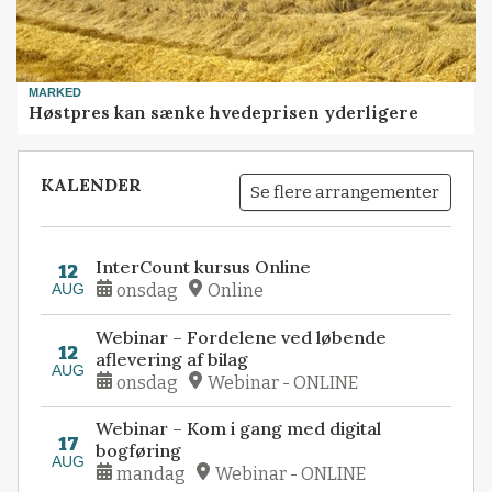
MARKED
Høstpres kan sænke hvedeprisen yderligere
KALENDER
Se flere arrangementer
InterCount kursus Online
12
AUG
onsdag
Online
Webinar – Fordelene ved løbende
12
aflevering af bilag
AUG
onsdag
Webinar - ONLINE
Webinar – Kom i gang med digital
17
bogføring
AUG
mandag
Webinar - ONLINE