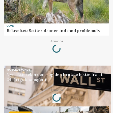
ULVE
Bekræftet: Sætter droner ind mod problemulv
Loading...
Annonce
MARKEDSFOKUS
Nye aktierekorder – og den brutale lektie fra et
24-årigt finansgeni
Loading...
Annonce