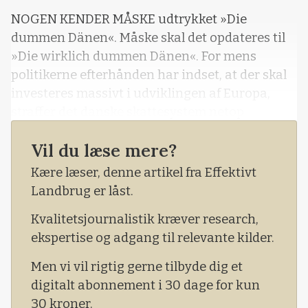
NOGEN KENDER MÅSKE udtrykket »Die
dummen Dänen«. Måske skal det opdateres til
»Die wirklich dummen Dänen«. For mens
politikerne efterhånden har indset, at der skal
investeres massivt i udviklingen af Europa,
straffer det danske skattesystem netop
investeringer i Europa frem for investeringer i
Vil du læse mere?
USA. I hvert fald pensionspenge.
Kære læser, denne artikel fra Effektivt
Landbrug er låst.
Kvalitetsjournalistik kræver research,
ekspertise og adgang til relevante kilder.
Men vi vil rigtig gerne tilbyde dig et
digitalt abonnement i 30 dage for kun
30 kroner.