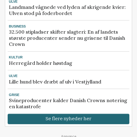
ULVE
Landmand vågnede ved lyden af skrigende kvier:
Ulven stod på foderbordet
BUSINESS
32.500 stipladser skifter slagteri: En af landets
største producenter sender nu grisene til Danish
Crown
KULTUR
Herregård holder høstdag
ULVE
Lille hund blev dræbt af ulv i Vestjylland
GRISE
Svineproducenter kalder Danish Crowns notering
en katastrofe
Se flere nyheder her
Annonce