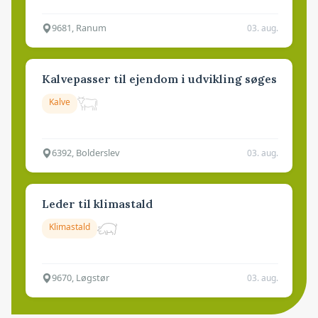
9681, Ranum
03. aug.
Kalvepasser til ejendom i udvikling søges
Kalve
6392, Bolderslev
03. aug.
Leder til klimastald
Klimastald
9670, Løgstør
03. aug.