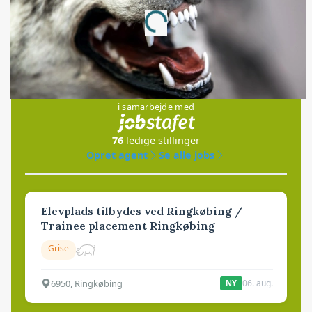
Annonce
Loading...
Jobs
i samarbejde med
76
ledige stillinger
Opret agent
Se alle jobs
Elevplads tilbydes ved Ringkøbing /
Trainee placement Ringkøbing
Grise
6950, Ringkøbing
06. aug.
NY