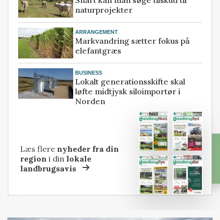
Snart kan man søge tilskud til
naturprojekter
ARRANGEMENT
Markvandring sætter fokus på
elefantgræs
BUSINESS
Lokalt generationsskifte skal
løfte midtjysk siloimportør i
Norden
Læs flere
nyheder fra din
region
i din
lokale
landbrugsavis