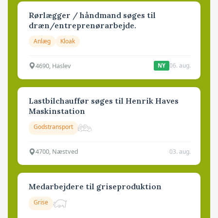
Rørlægger / håndmand søges til
dræn/entreprenørarbejde.
Anlæg
Kloak
4690, Haslev
06. aug.
NY
Lastbilchauffør søges til Henrik Haves
Maskinstation
Godstransport
4700, Næstved
03. aug.
Medarbejdere til griseproduktion
Grise