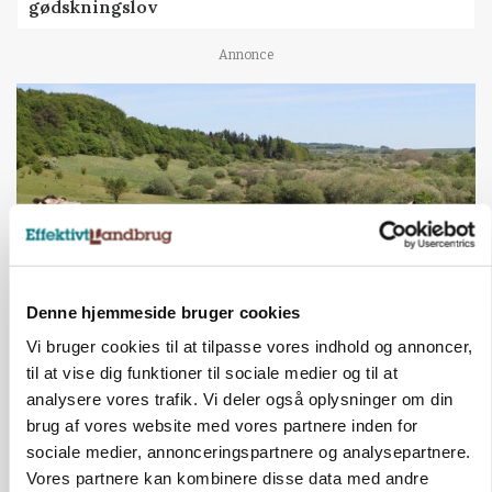
gødskningslov
Annonce
Denne hjemmeside bruger cookies
Vi bruger cookies til at tilpasse vores indhold og annoncer,
KVÆG
Snart kan man søge tilskud til naturprojekter
til at vise dig funktioner til sociale medier og til at
analysere vores trafik. Vi deler også oplysninger om din
Annonce
brug af vores website med vores partnere inden for
sociale medier, annonceringspartnere og analysepartnere.
PLANTER
Vores partnere kan kombinere disse data med andre
Før såmaskinen kører: Her er efterårets største