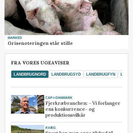
MARKED
Grisenoteringen står stille
FRA VORES UGEAVISER
LANDBRUGNORD
LANDBRUGSYD
LANDBRUGFYN
LAND
CAP-I-DANMARK
Fjerkræbranchen: - Vi forlanger
ens konkurrence- og
produktionsvilkår
KVÆG