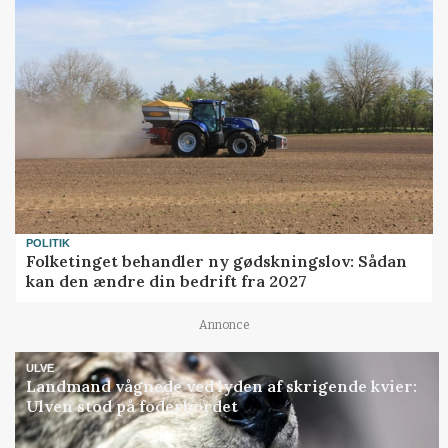
POLITIK
Folketinget behandler ny gødskningslov: Sådan
kan den ændre din bedrift fra 2027
Annonce
ULVE
Landmand vågnede ved lyden af skrigende kvier:
Ulven stod på foderbordet