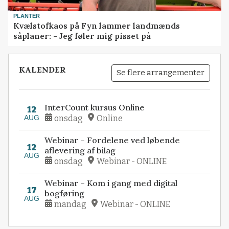
PLANTER
Kvælstofkaos på Fyn lammer landmænds
såplaner: - Jeg føler mig pisset på
KALENDER
Se flere arrangementer
InterCount kursus Online
12
AUG
onsdag
Online
Webinar – Fordelene ved løbende
12
aflevering af bilag
AUG
onsdag
Webinar - ONLINE
Webinar – Kom i gang med digital
17
bogføring
AUG
mandag
Webinar - ONLINE