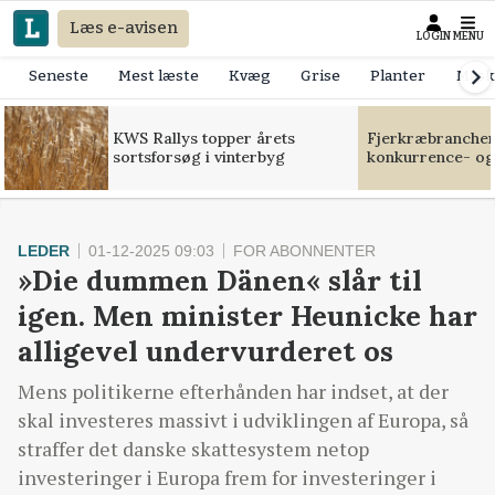
Læs e-avisen
LOGIN
MENU
Seneste
Mest læste
Kvæg
Grise
Planter
Mask
KWS Rallys topper årets
Fjerkræbranchen:
sortsforsøg i vinterbyg
konkurrence- og
LEDER
01-12-2025 09:03
FOR ABONNENTER
»Die dummen Dänen« slår til
igen. Men minister Heunicke har
alligevel undervurderet os
Mens politikerne efterhånden har indset, at der
skal investeres massivt i udviklingen af Europa, så
straffer det danske skattesystem netop
investeringer i Europa frem for investeringer i