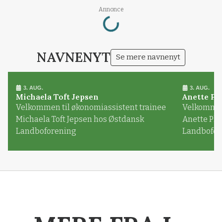
Loading...
Annonce
NAVNENYT
Se mere navnenyt
3. AUG.
3. AUG.
Michaela Toft Jepsen
Anette Pl
Velkommen til økonomiassistent trainee
Velkommen 
Michaela Toft Jepsen hos Østdansk
Anette Pl
Landboforening
Landbofor