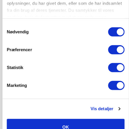
oplysninger, du har givet dem, eller som de har indsamlet
skadedyrsrisici
fra din brug af deres tjenester. Du samtykker til vores
Loading...
cookies, hvis du fortsætter med at anvende vores
Annonce
hjemmeside.
Samtykkevalg
Nødvendig
Præferencer
Statistik
Marketing
MARKED
Vis detaljer
Grisebestanden stiger trods svagere
avlsbestand
OK