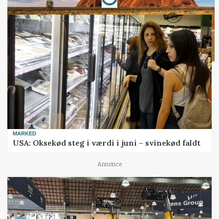
MARKED
USA: Oksekød steg i værdi i juni – svinekød faldt
Annonce