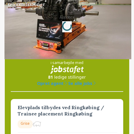
transmissioner
Loading...
Annonce
Jobs
i samarbejde med
81
ledige stillinger
Opret agent
Se alle jobs
Elevplads tilbydes ved Ringkøbing /
Trainee placement Ringkøbing
Grise