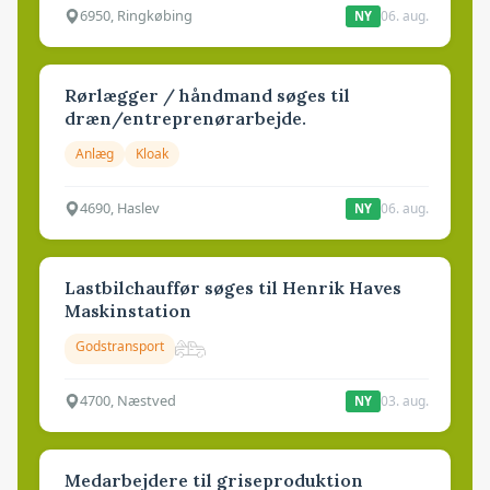
6950, Ringkøbing
06. aug.
NY
Rørlægger / håndmand søges til
dræn/entreprenørarbejde.
Anlæg
Kloak
4690, Haslev
06. aug.
NY
Lastbilchauffør søges til Henrik Haves
Maskinstation
Godstransport
4700, Næstved
03. aug.
NY
Medarbejdere til griseproduktion