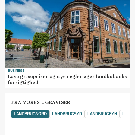
BUSINESS
Lave grisepriser og nye regler øger landbobanks
forsigtighed
FRA VORES UGEAVISER
LANDBRUGNORD
LANDBRUGSYD
LANDBRUGFYN
LAND