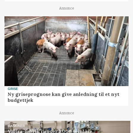
Annonce
GRISE
Ny griseprognose kan give anledning til et nyt
budgettjek
Annonce
MASKINER
Valtra-fabrik runder 1.000 trinløse