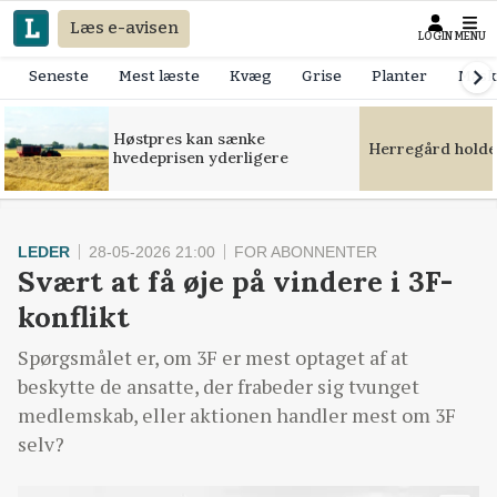
Læs e-avisen
LOGIN
MENU
Seneste
Mest læste
Kvæg
Grise
Planter
Mask
Høstpres kan sænke
Herregård holde
hvedeprisen yderligere
LEDER
28-05-2026 21:00
FOR ABONNENTER
Svært at få øje på vindere i 3F-
konflikt
Spørgsmålet er, om 3F er mest optaget af at
beskytte de ansatte, der frabeder sig tvunget
medlemskab, eller aktionen handler mest om 3F
selv?