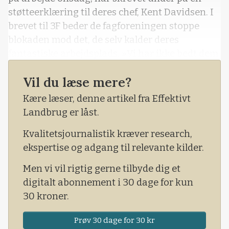
støtteerklæring til deres chef, Kent Davidsen. I
brevet til 3F beder de fagforeningen stoppe
blokaden mod det, de selv kalder deres
fantastiske arbejdsplads. »Vi har ikke bedt dem
om at komme. Vi synes ikke, at de skal blande
Vil du læse mere?
sig i vores arbejdsplads, når vi ikke har noget at
klage over og er tilfredse med den
Kære læser, denne artikel fra Effektivt
overenskomst, vi allerede har, og de forhold vi
Landbrug er låst.
arbejder under«, står der.
Kvalitetsjournalistik kræver research,
ekspertise og adgang til relevante kilder.
Men vi vil rigtig gerne tilbyde dig et
digitalt abonnement i 30 dage for kun
30 kroner.
Prøv 30 dage for 30 kr