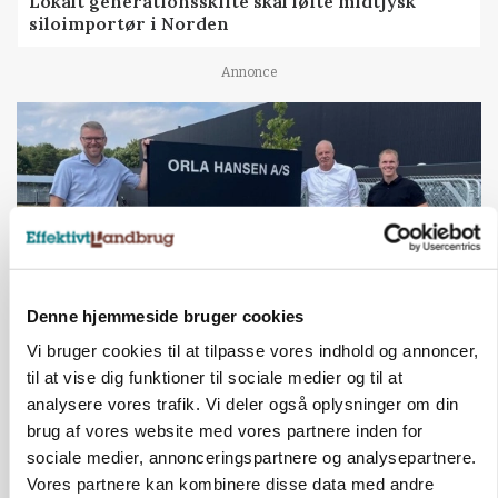
Lokalt generationsskifte skal løfte midtjysk
siloimportør i Norden
Annonce
Denne hjemmeside bruger cookies
Vi bruger cookies til at tilpasse vores indhold og annoncer,
BUSINESS
til at vise dig funktioner til sociale medier og til at
Efter fire årtier: Familieejet vestjysk producent
analysere vores trafik. Vi deler også oplysninger om din
af staldinventar får ny medejer
brug af vores website med vores partnere inden for
sociale medier, annonceringspartnere og analysepartnere.
Annonce
Vores partnere kan kombinere disse data med andre