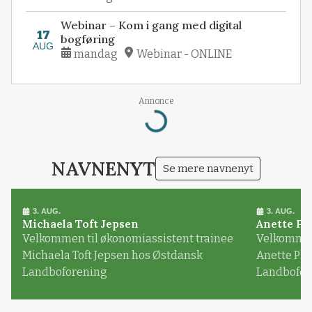
Webinar – Kom i gang med digital
17
bogføring
AUG
mandag
Webinar - ONLINE
Annonce
Loading...
NAVNENYT
Se mere navnenyt
3. AUG.
3. AUG.
Michaela Toft Jepsen
Anette Pl
Velkommen til økonomiassistent trainee
Velkommen 
Michaela Toft Jepsen hos Østdansk
Anette Pl
Landboforening
Landbofor