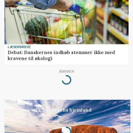
LÆSERBREVE
Debat: Danskernes indkøb stemmer ikke med
kravene til økologi
Annonce
Loading...
KULTUR
Studietur til kænguruens hjemland
Annonce
Loading...