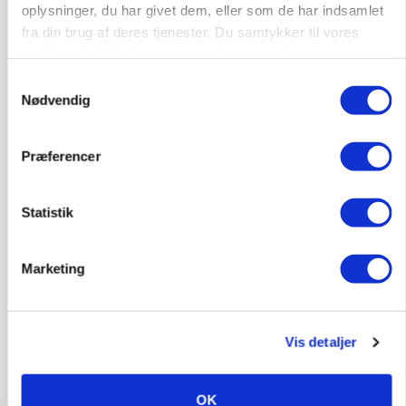
oplysninger, du har givet dem, eller som de har indsamlet
KULTUR
Største Manitou fik gammel vindmølle til at
fra din brug af deres tjenester. Du samtykker til vores
snurre igen
cookies, hvis du fortsætter med at anvende vores
hjemmeside.
Samtykkevalg
Annonce
Nødvendig
Loading...
Præferencer
Statistik
Marketing
Vis detaljer
BUSINESS
Efter lån på 182 millioner: Sindal Biogas vil
fordoble produktionen og behandle 800.000 ton
OK