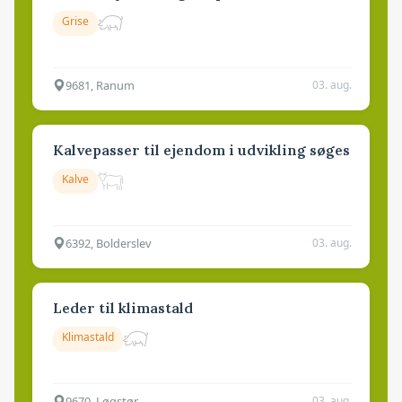
Grise
9681, Ranum
03. aug.
Kalvepasser til ejendom i udvikling søges
Kalve
6392, Bolderslev
03. aug.
Leder til klimastald
Klimastald
9670, Løgstør
03. aug.