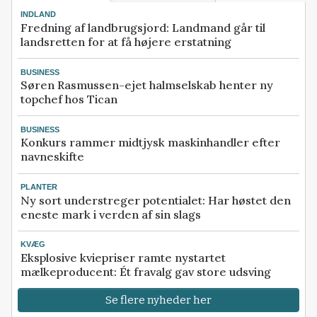
INDLAND
Fredning af landbrugsjord: Landmand går til
landsretten for at få højere erstatning
BUSINESS
Søren Rasmussen-ejet halmselskab henter ny
topchef hos Tican
BUSINESS
Konkurs rammer midtjysk maskinhandler efter
navneskifte
PLANTER
Ny sort understreger potentialet: Har høstet den
eneste mark i verden af sin slags
KVÆG
Eksplosive kviepriser ramte nystartet
mælkeproducent: Ét fravalg gav store udsving
Se flere nyheder her