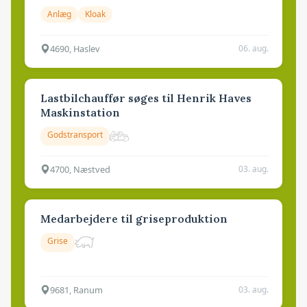
Anlæg
Kloak
4690, Haslev
06. aug.
Lastbilchauffør søges til Henrik Haves
Maskinstation
Godstransport
4700, Næstved
03. aug.
Medarbejdere til griseproduktion
Grise
9681, Ranum
03. aug.