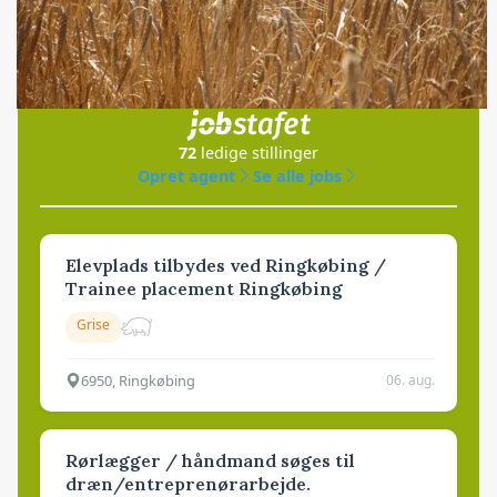
Jobs
i samarbejde med
72
ledige stillinger
Opret agent
Se alle jobs
Elevplads tilbydes ved Ringkøbing /
Trainee placement Ringkøbing
Grise
6950, Ringkøbing
06. aug.
Rørlægger / håndmand søges til
dræn/entreprenørarbejde.