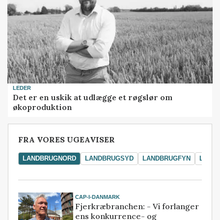
LEDER
Det er en uskik at udlægge et røgslør om
økoproduktion
FRA VORES UGEAVISER
LANDBRUGNORD
LANDBRUGSYD
LANDBRUGFYN
LAND
CAP-I-DANMARK
Fjerkræbranchen: - Vi forlanger
ens konkurrence- og