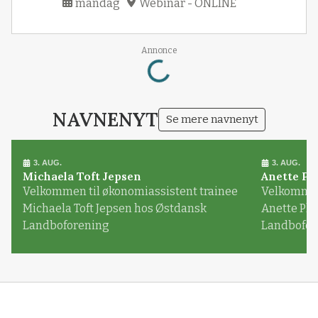
mandag
Webinar - ONLINE
Loading...
Annonce
NAVNENYT
Se mere navnenyt
3. AUG.
3. AUG.
Michaela Toft Jepsen
Anette Pl
Velkommen til økonomiassistent trainee
Velkommen 
Michaela Toft Jepsen hos Østdansk
Anette Pl
Landboforening
Landbofor