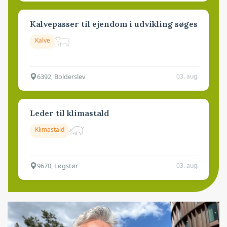
Kalvepasser til ejendom i udvikling søges
Kalve
6392, Bolderslev
03. aug.
Leder til klimastald
Klimastald
9670, Løgstør
03. aug.