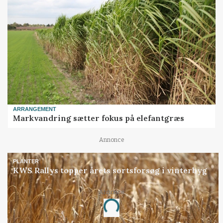
ARRANGEMENT
Markvandring sætter fokus på elefantgræs
Annonce
PLANTER
KWS Rallys topper årets sortsforsøg i vinterbyg
Annonce
Loading...