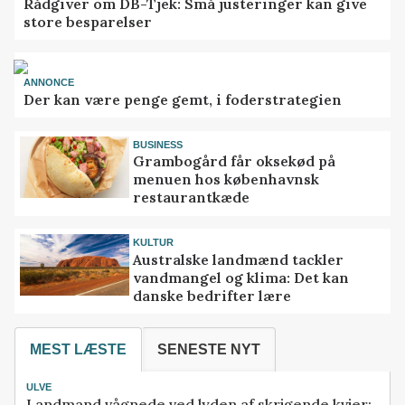
Rådgiver om DB-Tjek: Små justeringer kan give
store besparelser
ANNONCE
Der kan være penge gemt, i foderstrategien
BUSINESS
Grambogård får oksekød på
menuen hos københavnsk
restaurantkæde
KULTUR
Australske landmænd tackler
vandmangel og klima: Det kan
danske bedrifter lære
MEST LÆSTE
SENESTE NYT
ULVE
Landmand vågnede ved lyden af skrigende kvier: