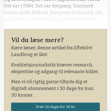
Det var i 1984. Det var dengang, Danmark
kunne spille fodbold. Dengang vi var med, når
det gjaldt. Det var dengang, vi kæmpede til
bukserne revnede. Både på Elkjær og Anton.
Kæmper, det gør vi ikke rigtigt mere her til
Vil du læse mere?
lands. De eneste vikinger, der »hærger« for
tiden, er nordmænd. Vær dog ikke i tvivl om, at
Kære læser, denne artikel fra Effektivt
her i biksen holder vi af danskerne, mest af alt
Landbrug er låst.
holder vi af danskerne.
Kvalitetsjournalistik kræver research,
ekspertise og adgang til relevante kilder.
Men vi vil rigtig gerne tilbyde dig et
digitalt abonnement i 30 dage for kun
30 kroner.
Prøv 30 dage for 30 kr