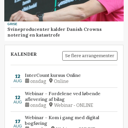
GRISE
Svineproducenter kalder Danish Crowns
notering en katastrofe
KALENDER
Se flere arrangementer
InterCount kursus Online
12
AUG
onsdag
Online
Webinar – Fordelene ved løbende
12
aflevering af bilag
AUG
onsdag
Webinar - ONLINE
Webinar – Kom i gang med digital
17
bogføring
AUG