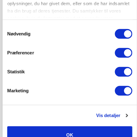
Loading...
oplysninger, du har givet dem, eller som de har indsamlet
fra din brug af deres tjenester. Du samtykker til vores
cookies, hvis du fortsætter med at anvende vores
hjemmeside.
Samtykkevalg
Nødvendig
Præferencer
Statistik
Marketing
POLITIK
»Nu stopper I«: Landbrugsdebattør og
protestgruppe vil demonstrere mod ny
gødskningslov
Vis detaljer
OK