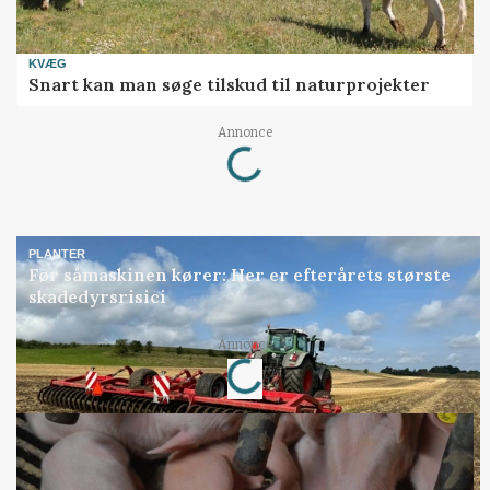
KVÆG
Snart kan man søge tilskud til naturprojekter
Loading...
Annonce
PLANTER
Før såmaskinen kører: Her er efterårets største
skadedyrsrisici
Loading...
Annonce