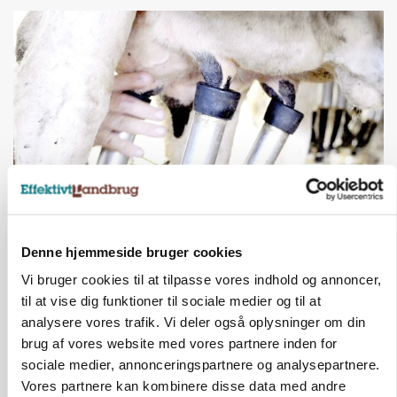
MARKED
Russisk mælkepris dykker 23 procent
Denne hjemmeside bruger cookies
Vi bruger cookies til at tilpasse vores indhold og annoncer,
Annonce
til at vise dig funktioner til sociale medier og til at
analysere vores trafik. Vi deler også oplysninger om din
BUSINESS
Fra mark til mur: Byggeriet kan åbne nyt
brug af vores website med vores partnere inden for
marked for biokul
sociale medier, annonceringspartnere og analysepartnere.
Vores partnere kan kombinere disse data med andre
Annonce