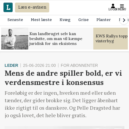
Læs e-avisen
LOGIN
MENU
Seneste
Mest læste
Kvæg
Grise
Planter
Mask
Kun landbruget selv kan
KWS Rallys toppe
beslutte, om man vil kæmpe
vinterbyg
juridisk for sin eksistens
LEDER
25-06-2026 21:00
FOR ABONNENTER
Mens de andre spiller bold, er vi
verdensmestre i konsensus
Foreløbig er der ingen, hverken med eller uden
tænder, der gider brokke sig. Det ligger åbenbart
ikke rigtigt til os danskere. Og Pelle Dragsted har
jo også lovet, det hele bliver gratis.