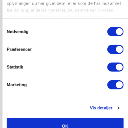
oplysninger, du har givet dem, eller som de har indsamlet
fra din brug af deres tjenester. Du samtykker til vores
cookies, hvis du fortsætter med at anvende vores
hjemmeside.
Samtykkevalg
Nødvendig
Præferencer
PLANTER
Statistik
Før såmaskinen kører: Her er efterårets største
skadedyrsrisici
Marketing
Vis detaljer
OK