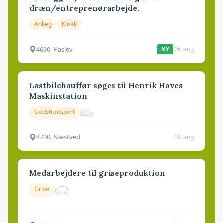
dræn/entreprenørarbejde.
Anlæg
Kloak
4690, Haslev
06. aug.
NY
Lastbilchauffør søges til Henrik Haves
Maskinstation
Godstransport
4700, Næstved
03. aug.
Medarbejdere til griseproduktion
Grise