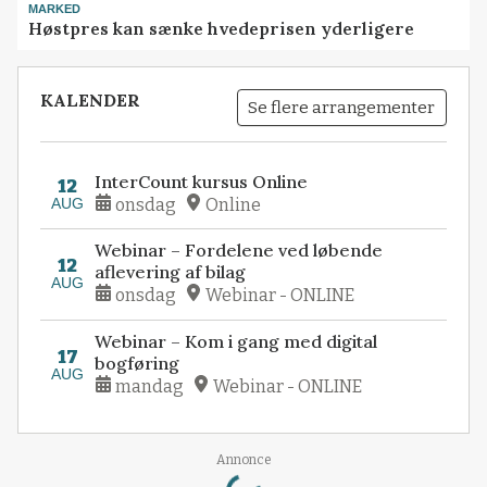
MARKED
Høstpres kan sænke hvedeprisen yderligere
KALENDER
Se flere arrangementer
InterCount kursus Online
12
AUG
onsdag
Online
Webinar – Fordelene ved løbende
12
aflevering af bilag
AUG
onsdag
Webinar - ONLINE
Webinar – Kom i gang med digital
17
bogføring
AUG
mandag
Webinar - ONLINE
Loading...
Annonce