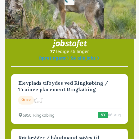
Loading...
Jobs
i samarbejde med
77
ledige stillinger
Opret agent
Se alle jobs
Elevplads tilbydes ved Ringkøbing /
Trainee placement Ringkøbing
Grise
6950, Ringkøbing
06. aug.
NY
Rørlægger / håndmand søges til