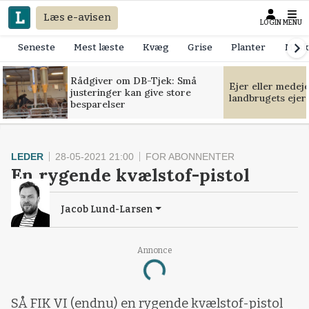
Læs e-avisen
LOGIN
MENU
Seneste
Mest læste
Kvæg
Grise
Planter
Mask
Rådgiver om DB-Tjek: Små
Ejer eller medej
justeringer kan give store
landbrugets ejer
besparelser
LEDER
28-05-2021 21:00
FOR ABONNENTER
En rygende kvælstof-pistol
Jacob Lund-Larsen
Annonce
Loading...
SÅ FIK VI (endnu) en rygende kvælstof-pistol