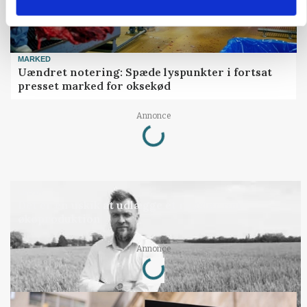
MARKED
Uændret notering: Spæde lyspunkter i fortsat
presset marked for oksekød
Loading...
Annonce
LEDER
Det er en uskik at udlægge et røgslør om
økoproduktion
Loading...
Annonce