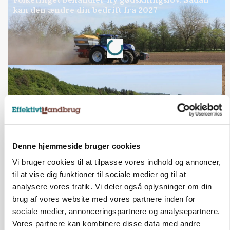
kan den ændre din bedrift fra 2027
Loading...
Annonce
Denne hjemmeside bruger cookies
Vi bruger cookies til at tilpasse vores indhold og annoncer,
til at vise dig funktioner til sociale medier og til at
analysere vores trafik. Vi deler også oplysninger om din
KVÆG
brug af vores website med vores partnere inden for
Snart kan man søge tilskud til naturprojekter
sociale medier, annonceringspartnere og analysepartnere.
Vores partnere kan kombinere disse data med andre