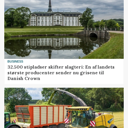
BUSINESS
32.500 stipladser skifter slagteri: En af landets
største producenter sender nu grisene til
Danish Crown