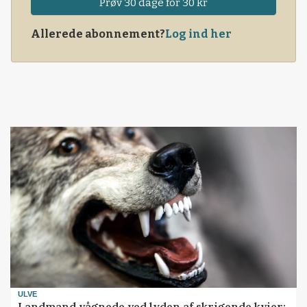
Prøv 30 dage for 30 kr
Allerede abonnement?
Log ind her
ULVE
Landmand vågnede ved lyden af skrigende kvier: