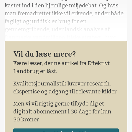
kastet ind i den hjemlige miljødebat. Og hvis
man fremadrettet ikke vil erkende, at der både
fagligt og juridisk er brug for en
gennemgribende, udenlandsk analyse af
Danmarks vandmiljøpolitiske strategi, hvor
kvælstof som presfaktor er eneste håndtag,
Vil du læse mere?
man drejer på, så svarer det til at påstå, at
Jorden er flad.
Kære læser, denne artikel fra Effektivt
Landbrug er låst.
Kvalitetsjournalistik kræver research,
ekspertise og adgang til relevante kilder.
Men vi vil rigtig gerne tilbyde dig et
digitalt abonnement i 30 dage for kun
30 kroner.