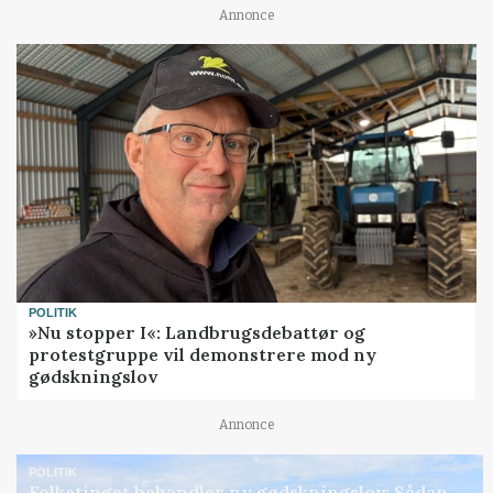
Annonce
POLITIK
»Nu stopper I«: Landbrugsdebattør og
protestgruppe vil demonstrere mod ny
gødskningslov
Annonce
POLITIK
Folketinget behandler ny gødskningslov: Sådan