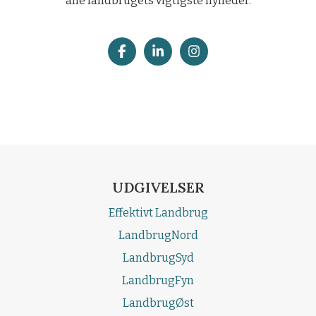
alle landbrugets vigtigste nyheder.
UDGIVELSER
Effektivt Landbrug
LandbrugNord
LandbrugSyd
LandbrugFyn
LandbrugØst