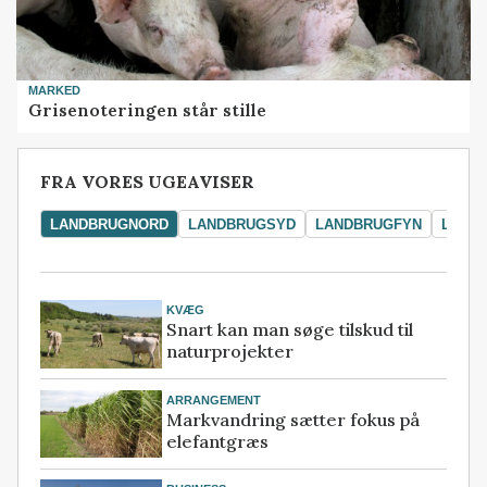
MARKED
Grisenoteringen står stille
FRA VORES UGEAVISER
LANDBRUGNORD
LANDBRUGSYD
LANDBRUGFYN
LAND
KVÆG
Snart kan man søge tilskud til
naturprojekter
ARRANGEMENT
Markvandring sætter fokus på
elefantgræs