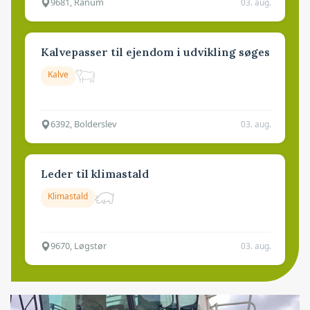
9681, Ranum
03. aug.
Kalvepasser til ejendom i udvikling søges
Kalve
6392, Bolderslev
03. aug.
Leder til klimastald
Klimastald
9670, Løgstør
03. aug.