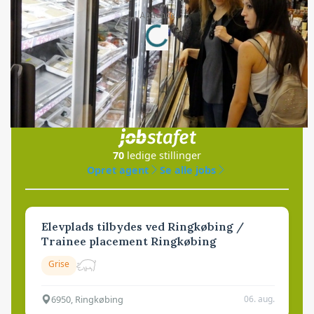
Loading...
Annonce
Jobs
i samarbejde med
70
ledige stillinger
Opret agent
Se alle jobs
Elevplads tilbydes ved Ringkøbing /
Trainee placement Ringkøbing
Grise
6950, Ringkøbing
06. aug.