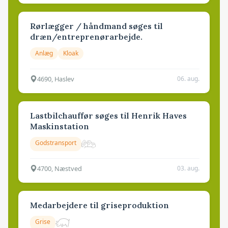
Rørlægger / håndmand søges til
dræn/entreprenørarbejde.
Anlæg
Kloak
4690, Haslev
06. aug.
Lastbilchauffør søges til Henrik Haves
Maskinstation
Godstransport
4700, Næstved
03. aug.
Medarbejdere til griseproduktion
Grise