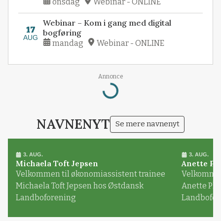
onsdag
Webinar - ONLINE
Webinar – Kom i gang med digital
17
bogføring
AUG
mandag
Webinar - ONLINE
Annonce
Loading...
NAVNENYT
Se mere navnenyt
3. AUG.
3. AUG.
Michaela Toft Jepsen
Anette Pl
Velkommen til økonomiassistent trainee
Velkommen 
Michaela Toft Jepsen hos Østdansk
Anette Pl
Landboforening
Landbofor