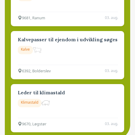
9681, Ranum
03. aug.
Kalvepasser til ejendom i udvikling søges
Kalve
6392, Bolderslev
03. aug.
Leder til klimastald
Klimastald
9670, Løgstør
03. aug.