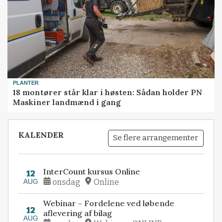
PLANTER
18 montører står klar i høsten: Sådan holder PN
Maskiner landmænd i gang
KALENDER
Se flere arrangementer
InterCount kursus Online
12
AUG
onsdag
Online
Webinar – Fordelene ved løbende
12
aflevering af bilag
AUG