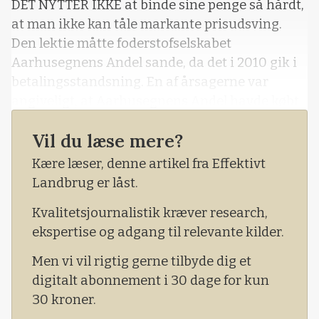
DET NYTTER IKKE at binde sine penge så hårdt,
at man ikke kan tåle markante prisudsving.
Den lektie måtte foderstofselskabet
Aarhusegnens Andel sande, da det i 2010 gik i
betalingsstandsning. En af årsagerne var
angiveligt, at Aarhusegnens Andel havde købt
alt for dyrt og for meget ind af blandt andet
Vil du læse mere?
råvarer – uden at sikre sig et tilstrækkeligt
finansielt beredskab, hvis priserne faldt. Det
Kære læser, denne artikel fra Effektivt
skabte i løbet af kort tid et bundløst, &
Landbrug er låst.
Kvalitetsjournalistik kræver research,
ekspertise og adgang til relevante kilder.
Men vi vil rigtig gerne tilbyde dig et
digitalt abonnement i 30 dage for kun
30 kroner.