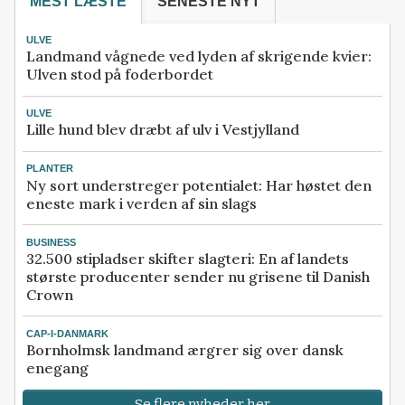
MEST LÆSTE
SENESTE NYT
ULVE
Landmand vågnede ved lyden af skrigende kvier:
Ulven stod på foderbordet
ULVE
Lille hund blev dræbt af ulv i Vestjylland
PLANTER
Ny sort understreger potentialet: Har høstet den
eneste mark i verden af sin slags
BUSINESS
32.500 stipladser skifter slagteri: En af landets
største producenter sender nu grisene til Danish
Crown
CAP-I-DANMARK
Bornholmsk landmand ærgrer sig over dansk
enegang
Se flere nyheder her