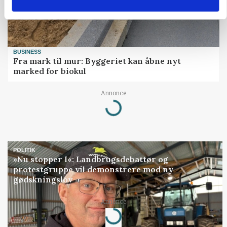
BUSINESS
Fra mark til mur: Byggeriet kan åbne nyt
marked for biokul
Annonce
Loading...
POLITIK
»Nu stopper I«: Landbrugsdebattør og
protestgruppe vil demonstrere mod ny
gødskningslov
Annonce
Loading...