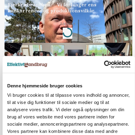
Fjerkræbranchen: - Vi forlanger ens
konkurrence- og produktionsvilkår
Annonce
Loading...
Denne hjemmeside bruger cookies
Vi bruger cookies til at tilpasse vores indhold og annoncer,
til at vise dig funktioner til sociale medier og til at
analysere vores trafik. Vi deler også oplysninger om din
brug af vores website med vores partnere inden for
BUSINESS
Ejer eller medejer? Nyt tv-format udfordrer
sociale medier, annonceringspartnere og analysepartnere.
landbrugets ejerstruktur
Vores partnere kan kombinere disse data med andre