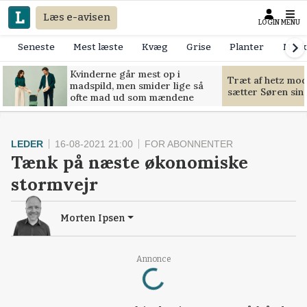
Læs e-avisen
LOGIN
MENU
Seneste
Mest læste
Kvæg
Grise
Planter
Mask
Kvinderne går mest op i
Træt af hetz mo
madspild, men smider lige så
sætter Søren sin g
ofte mad ud som mændene
LEDER
16-08-2021 21:00
FOR ABONNENTER
Tænk på næste økonomiske
stormvejr
Morten Ipsen
Loading...
Annonce