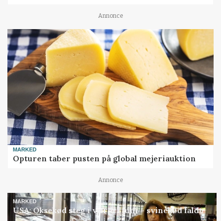
Annonce
MARKED
Opturen taber pusten på global mejeriauktion
Annonce
MARKED
USA: Oksekød steg i værdi i juni – svinekød faldt